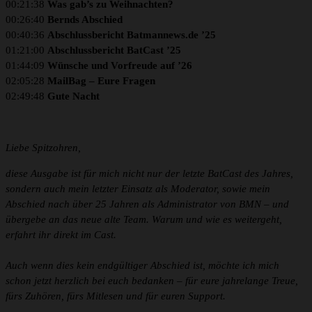
00:21:38
Was gab’s zu Weihnachten?
00:26:40
Bernds Abschied
00:40:36
Abschlussbericht Batmannews.de ’25
01:21:00
Abschlussbericht BatCast ’25
01:44:09
Wünsche und Vorfreude auf ’26
02:05:28
MailBag – Eure Fragen
02:49:48
Gute Nacht
Liebe Spitzohren,
diese Ausgabe ist für mich nicht nur der letzte BatCast des Jahres,
sondern auch mein letzter Einsatz als Moderator, sowie mein
Abschied
nach über 25 Jahren
als Administrator von BMN – und
übergebe an das neue alte Team. Warum und wie es weitergeht,
erfahrt ihr direkt im Cast.
Auch wenn dies kein endgültiger Abschied ist, möchte ich mich
schon jetzt herzlich bei euch bedanken – für eure jahrelange Treue,
fürs Zuhören, fürs Mitlesen und für euren Support.