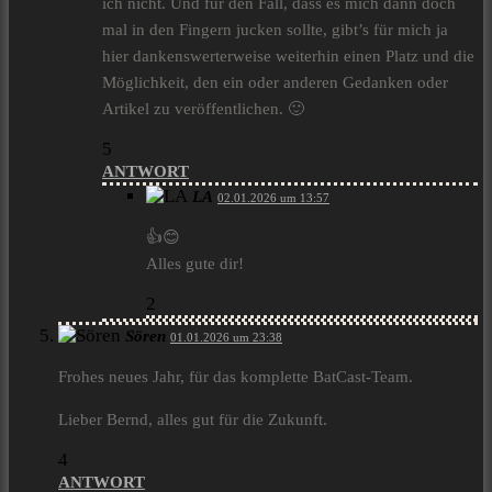
ich nicht. Und für den Fall, dass es mich dann doch
mal in den Fingern jucken sollte, gibt’s für mich ja
hier dankenswerterweise weiterhin einen Platz und die
Möglichkeit, den ein oder anderen Gedanken oder
Artikel zu veröffentlichen. 🙂
5
ANTWORT
LA
02.01.2026 um 13:57
👍😊
Alles gute dir!
2
Sören
01.01.2026 um 23:38
Frohes neues Jahr, für das komplette BatCast-Team.
Lieber Bernd, alles gut für die Zukunft.
4
ANTWORT