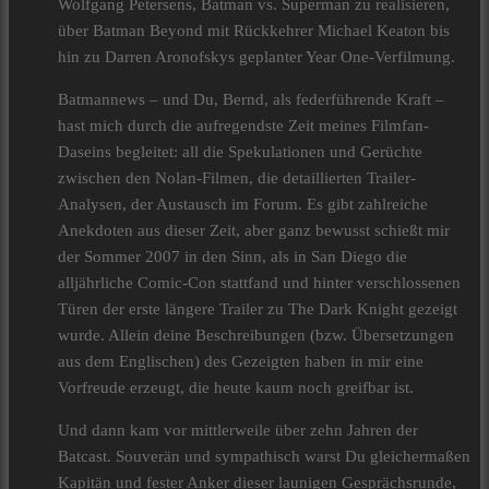
Wolfgang Petersens, Batman vs. Superman zu realisieren,
über Batman Beyond mit Rückkehrer Michael Keaton bis
hin zu Darren Aronofskys geplanter Year One-Verfilmung.
Batmannews – und Du, Bernd, als federführende Kraft –
hast mich durch die aufregendste Zeit meines Filmfan-
Daseins begleitet: all die Spekulationen und Gerüchte
zwischen den Nolan-Filmen, die detaillierten Trailer-
Analysen, der Austausch im Forum. Es gibt zahlreiche
Anekdoten aus dieser Zeit, aber ganz bewusst schießt mir
der Sommer 2007 in den Sinn, als in San Diego die
alljährliche Comic-Con stattfand und hinter verschlossenen
Türen der erste längere Trailer zu The Dark Knight gezeigt
wurde. Allein deine Beschreibungen (bzw. Übersetzungen
aus dem Englischen) des Gezeigten haben in mir eine
Vorfreude erzeugt, die heute kaum noch greifbar ist.
Und dann kam vor mittlerweile über zehn Jahren der
Batcast. Souverän und sympathisch warst Du gleichermaßen
Kapitän und fester Anker dieser launigen Gesprächsrunde,