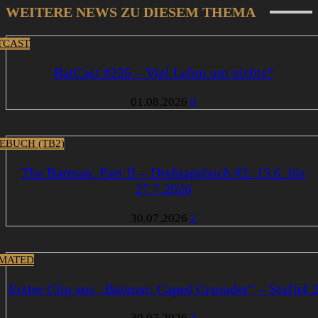
WEITERE NEWS ZU DIESEM THEMA
TCAST
BatCast #226 – Viel Lehm um nichts?
01.08.2026
0
EBUCH (TB2)
The Batman: Part II – Drehtagebuch #2: 15.6. bis
27.7.2026
30.07.2026
2
MATED
Erster Clip aus „Batman: Caped Crusader“ – Staffel 
30.07.2026
3