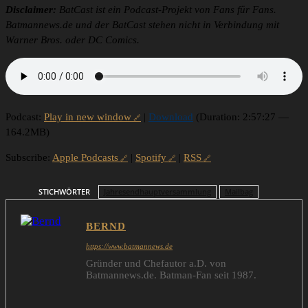
Disclaimer:
BatCast ist ein Podcast-Projekt von Fans für Fans.
Batmannews.de und der BatCast stehen nicht in Verbindung mit
Warner Bros. oder DC Comics.
Podcast:
Play in new window
|
Download
(Duration: 2:57:27 —
164.2MB)
Subscribe:
Apple Podcasts
|
Spotify
|
RSS
STICHWÖRTER
Jahresendhauptversammlung
Mailbag
BERND
https://www.batmannews.de
Gründer und Chefautor a.D. von
Batmannews.de. Batman-Fan seit 1987.