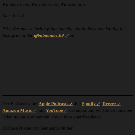
Wir sehen uns. Wir hören uns. Wir lesen uns.
Euer Bernd
P.S.: Wer mir weiterhin folgen möchte, kann dies auch künftig bei
Instagram unter
@batmaniac.89
tun.
Der BatCast ist bei
Apple Podcasts
, bei
Spotify
,
Deezer
,
Amazon Music
und
YouTube
zu finden und wir freuen uns über
jeden neuen Abonnenten, sowie über euer Feedback.
BatCast-Theme von Benjamin Müller