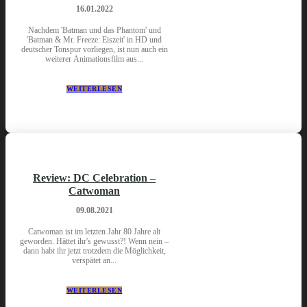
16.01.2022
Nachdem 'Batman und das Phantom' und
'Batman & Mr. Freeze: Eiszeit' in HD und
deutscher Tonspur vorliegen, ist nun auch ein
weiterer Animationsfilm aus...
WEITERLESEN
Review: DC Celebration –
Catwoman
09.08.2021
Catwoman ist im letzten Jahr 80 Jahre alt
geworden. Hättet ihr's gewusst?! Wenn nein –
dann habt ihr jetzt trotzdem die Möglichkeit,
verspätet an...
WEITERLESEN