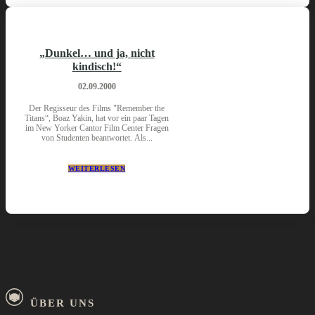
„Dunkel… und ja, nicht
kindisch!“
02.09.2000
Der Regisseur des Films "Remember the
Titans“, Boaz Yakin, hat vor ein paar Tagen
im New Yorker Cantor Film Center Fragen
von Studenten beantwortet. Als...
WEITERLESEN
ÜBER UNS