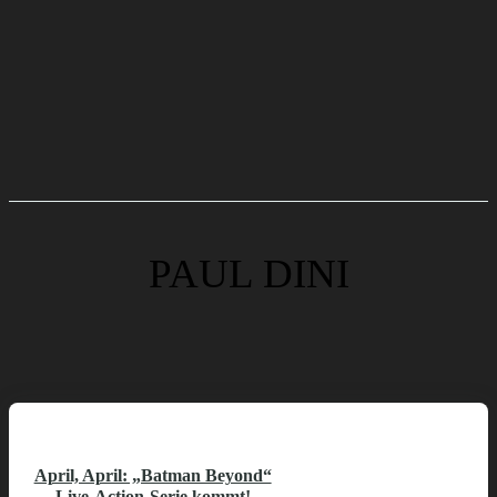
PAUL DINI
April, April: „Batman Beyond“
Live-Action-Serie kommt!