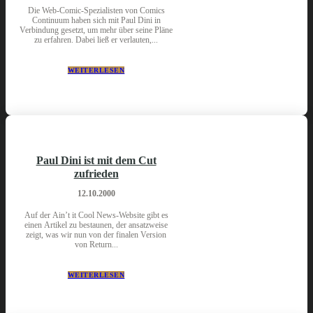
Die Web-Comic-Spezialisten von Comics
Continuum haben sich mit Paul Dini in
Verbindung gesetzt, um mehr über seine Pläne
zu erfahren. Dabei ließ er verlauten,...
WEITERLESEN
Paul Dini ist mit dem Cut
zufrieden
12.10.2000
Auf der Ain’t it Cool News-Website gibt es
einen Artikel zu bestaunen, der ansatzweise
zeigt, was wir nun von der finalen Version
von Return...
WEITERLESEN