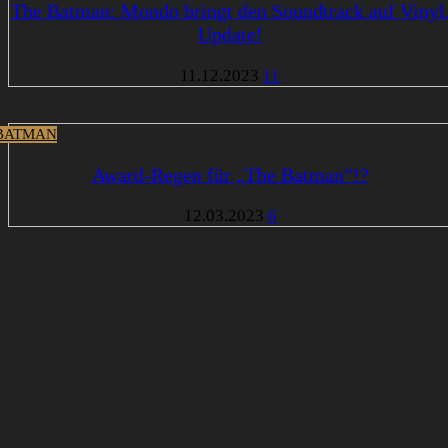
The Batman: Mondo bringt den Soundtrack auf Vinyl
Update!
11.12.2023
11
BATMAN
Award-Regen für „The Batman”!?
12.03.2023
6