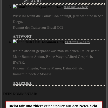
ANTWORT
jonathan Hart
26.07.2021 um 14:36
Wisst Ihr wann die Comic Con anfängt, jetzt war eine in San
Diego.
Kommt der Trailer zur Brasil CC?
ANTWORT
Jonathan Hart
09.08.2021 um 21:05
Ich bin absolut gespannt was man im neuen Trailer sieht?
Mehr Batman Action, Bruce Wayne/Alfred Gespräch,
BW/SK,
Falcone, Pinguin, Wayne Manor, Batmobil, etc.
Immerhin noch 2 Monate.
ANTWORT
DEIN KOMMENTAR: