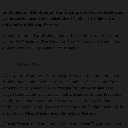
Im Trailer zu ‚The Batman‘ war Schauspieler Colin Farrell kaum
wiederzuerkennen. Jetzt spricht der 45-jährige Ire über den
aufwändigen Makeup-Prozess.
Aktuell promotet Farrell seinen neuen Film ‚The North Water‘ und
war in der Talkshow ‚The View‘ zu Gast. Nach etwa 8 Minuten kam
er auch kurz auf ‚The Batman‘ zu sprechen.
© Warner Bros.
„Das war der Hammer. Der MakeUp Artist, der die unglaublichen
Applikationen anhand eines Abdrucks meines Gesichts und Torso
entwickelte, trug sie mir jeden Morgen für
3 bis 4 Stunden
auf.
Gegen Ende waren es dann nur noch
2 Stunden
, die das Prozedere
benötigte. Ich hatte noch nie mit so etwas gearbeitet. Und da ich
darunter begraben war, gab es mir eine gewisse Freiheit meine Rolle
auszufüllen.
Mike Marino
heißt der geniale Künstler.
„
Greig Fraser
, der Kameramann, kam am ersten Tag an um einen