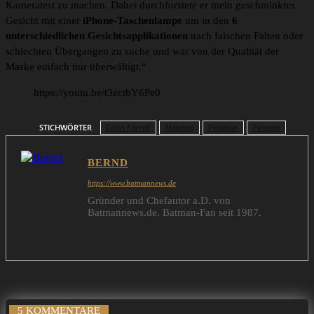
Kameratest zu machen. Dabei durchforstete er mein geschminktes
Gesicht mit einer
iPhone-Taschenlampe
um in den
6
unterschiedlichen Gesichtsapplikationen
nach falschen Falten oder
schlechten Übergangen zu suche und war von der Qualität der
Maske einfach nur überwältigt.“
https://youtu.be/t3zctbY6Pe0
STICHWÖRTER
Colin Farrell
Makeup
Penguin
Pinguin
BERND
https://www.batmannews.de
Gründer und Chefautor a.D. von
Batmannews.de. Batman-Fan seit 1987.
5 KOMMENTARE