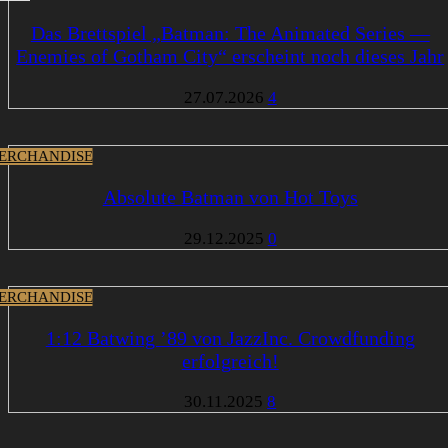
Das Brettspiel „Batman: The Animated Series —
Enemies of Gotham City“ erscheint noch dieses Jahr
27.07.2026
4
ERCHANDISE
Absolute Batman von Hot Toys
29.12.2025
0
ERCHANDISE
1:12 Batwing ’89 von JazzInc. Crowdfunding
erfolgreich!
30.11.2025
8