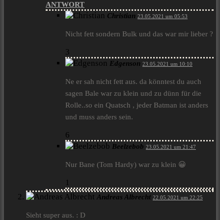
ANTWORT
Christian
23.05.2021 um 05:53
Nicht fett sondern Bulk und das war mir lieber ?
3
Edgenson
23.05.2021 um 10:10
Ne er sah nicht fett aus. da könntest du auch
sagen Bale war zu klein und zu dünn für die
Rolle..so ein Quatsch , jeder Batman ist anders
und muss anders sein.
6
Beelzebob
23.05.2021 um 21:47
Nur Bane (Tom Hardy) war zu klein 😀
1
Andreas Albrecht
22.05.2021 um 22:25
Sieht super aus. : D