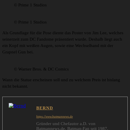
© Prime 1 Studios
© Prime 1 Studios
Als Grundlage für die Pose diente das Poster von Jim Lee, welches
seinerzeit zum DC Fandome präsentiert wurde. Deshalb liegt auch
ein Kopf mit weißen Augen, sowie eine Wechselhand mit der
Grapnel Gun bei.
© Warner Bros. & DC Comics
Wann die Statue erscheinen soll und zu welchem Preis ist bislang
nicht bekannt.
BERND
https://www.batmannews.de
Gründer und Chefautor a.D. von
Batmannews.de. Batman-Fan seit 1987.