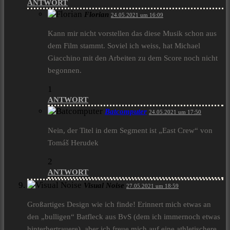
ANTWORT
Florian
24.05.2021 um 16:09
Kann mir nicht vorstellen das diese Musik schon aus
dem Film stammt. Soviel ich weiss, hat Michael
Giacchino mit den Arbeiten zu dem Score noch nicht
begonnen.
1
ANTWORT
Batcomputer
24.05.2021 um 17:50
Nein, der Titel in dem Segment ist „East Crew“ von
Tomáš Herudek
2
ANTWORT
Visual Noise
27.05.2021 um 18:59
Großartiges Design wie ich finde! Erinnert mich etwas an
den „bulligen“ Batfleck aus BvS (dem ich immernoch etwas
hinterhertrauere), aber ich freue mich auf eine athletischere