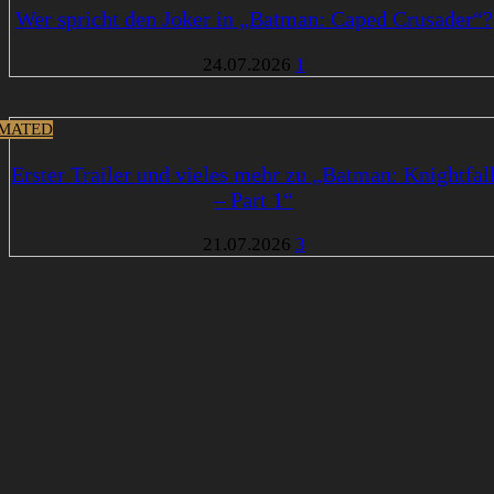
Wer spricht den Joker in „Batman: Caped Crusader“?
24.07.2026
1
MATED
Erster Trailer und vieles mehr zu „Batman: Knightfal
– Part 1“
21.07.2026
3