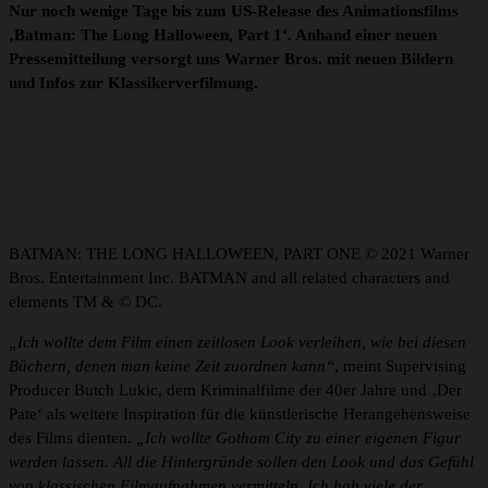
Nur noch wenige Tage bis zum US-Release des Animationsfilms
‚Batman: The Long Halloween, Part 1‘. Anhand einer neuen
Pressemitteilung versorgt uns Warner Bros. mit neuen Bildern
und Infos zur Klassikerverfilmung.
BATMAN: THE LONG HALLOWEEN, PART ONE © 2021 Warner
Bros. Entertainment Inc. BATMAN and all related characters and
elements TM & © DC.
„Ich wollte dem Film einen zeitlosen Look verleihen, wie bei diesen
Büchern, denen man keine Zeit zuordnen kann“
, meint Supervising
Producer Butch Lukic, dem Kriminalfilme der 40er Jahre und ‚Der
Pate‘ als weitere Inspiration für die künstlerische Herangehensweise
des Films dienten.
„Ich wollte Gotham City zu einer eigenen Figur
werden lassen. All die Hintergründe sollen den Look und das Gefühl
von klassischen Filmaufnahmen vermitteln. Ich hab viele der