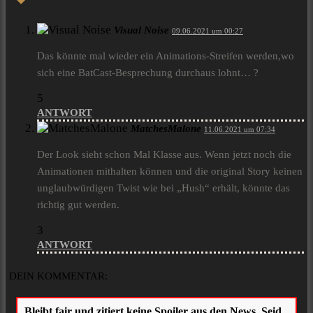
Visual Noise
09.06.2021 um 00:27
Das könnte mal wieder ein Animations-Streifen werden,wo
sich eine BatCast-Besprechung durchaus lohnt… ?
5
ANTWORT
MatchesMalone
11.06.2021 um 07:34
Der Look sieht schon Mal Klasse aus. Wenn jetzt noch die
Animationen mithalten können und die original Story keinen
unglaubwürdigen Twist wie bei „Hush“ erhält, könnte das
richtig gut werden.
3
ANTWORT
DEIN KOMMENTAR: