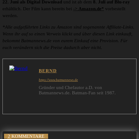
22. Juni als Digital Download
und ist ab dem
8. Juli auf Blu-ray
erhältlich. Der Film kann bereits bei
-> Amazon.de*
vorbestellt
werden.
*Alle aufgeführten Links zu Amazon sind sogenannte Affiliate-Links.
Wenn ihr auf so einen Verweis klickt und über diesen Link einkauft,
bekommt Batmannews.de von eurem Einkauf eine Provision. Für
euch verändern sich die Preise dadurch aber nicht.
BERND
https://www.batmannews.de
Gründer und Chefautor a.D. von
Batmannews.de. Batman-Fan seit 1987.
2 KOMMENTARE