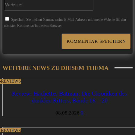
Website:
Speichern Sie meinen Namen, meine E-Mail-Adresse und meine Website für den
nächsten Kommentar in diesem Browser.
WEITERE NEWS ZU DIESEM THEMA
-REVIEWS
Review: Hachettes Batman: Die Chroniken des
dunklen Ritters, Bände 18 – 20
08.08.2026
0
-REVIEWS