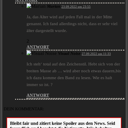
Marian
23.09.2022 um 23:55
Ja, das Alter wird auf jeden Fall mal in der Mitte
genannt. Ich fand allerdings nicht, dass er sehr viel
älter dargestellt wurde.
2
ANTWORT
Visual Noise
27.09.2022 um 11:33
Ich steh‘ total auf den Zeichenstil. Hebt sich von der
breiten Masse ab … wird aber noch etwas dauern,bis
ich dazu komme den Band zu lesen. Wie es halt
immer so ist. ?
ANTWORT
DEIN KOMMENTAR: