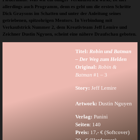
allerdings auch Programm, denn es geht um die ersten Schritte
Dick Graysons im Schatten und unter der Anleitung seines
getriebenen, spitzohrigen Mentors. In Verbindung mit
Verkaufstrick Nummer 2, dem Kreativteam Jeff Lemire und
Zeichner Dustin Ngyuen, scheint eine nähere Draufschau geboten.
Titel:
Robin und Batman
– Der Weg zum Helden
Original:
Robin &
Batman
#1 – 3
Story:
Jeff Lemire
Artwork:
Dustin Nguyen
Verlag:
Panini
Seiten
: 140
Preis:
17,- € (Softcover)