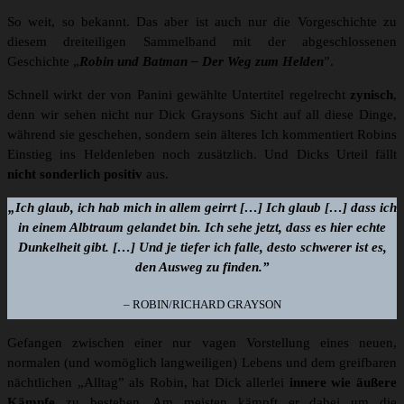
So weit, so bekannt. Das aber ist auch nur die Vorgeschichte zu
diesem dreiteiligen Sammelband mit der abgeschlossenen
Geschichte „
Robin und Batman – Der Weg zum Helden
”.
Schnell wirkt der von Panini gewählte Untertitel regelrecht
zynisch
,
denn wir sehen nicht nur Dick Graysons Sicht auf all diese Dinge,
während sie geschehen, sondern sein älteres Ich kommentiert Robins
Einstieg ins Heldenleben noch zusätzlich. Und Dicks Urteil fällt
nicht sonderlich positiv
aus.
„Ich glaub, ich hab mich in allem geirrt […] Ich glaub […] dass ich
in einem Albtraum gelandet bin. Ich sehe jetzt, dass es hier echte
Dunkelheit gibt. […] Und je tiefer ich falle, desto schwerer ist es,
den Ausweg zu finden.”
– ROBIN/RICHARD GRAYSON
Gefangen zwischen einer nur vagen Vorstellung eines neuen,
normalen (und womöglich langweiligen) Lebens und dem greifbaren
nächtlichen „Alltag” als Robin, hat Dick allerlei
innere wie äußere
Kämpfe
zu bestehen. Am meisten kämpft er dabei um die