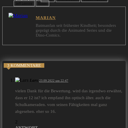
Jeff Lemire
Robin
MARIAN
Batmanfan seit frühester Kindheit; besonders
geprägt durch die Animated Series und die
Dino-Comics.
3 KOMMENTARE
Lars
23.09.2022 um 22:47
vielen Dank für die Bewertung. wird das irgendwo erwähnt,
dass er 12 ist? ich empfand ihn optisch älter. auch die
Schulkameraden. vom seinen Fähigkeiten mal ganz
abgesehen. eher so 16.
2
ANTWORT