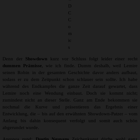
D
C
C
o
m
ic
s
Denn der
Showdown
kurz vor Schluss folgt leider einer recht
dummen Prämisse
, wie ich finde. Dumm deshalb, weil Lemire
seinen Robin in der gesamten Geschichte davor anders aufbaut,
sodass er zu dem Zeitpunkt schon schlauer sein sollte. Ich habe
während des Endkampfes die ganze Zeit darauf gewartet, dass
Lemire noch eine Wendung einbaut. Doch sie kommt nicht;
zumindest nicht an dieser Stelle. Ganz am Ende bekommen sie
nochmal die Kurve und präsentieren das Ergebnis einer
Entwicklung, die – bis auf den erwähnten Showdown-Patzer – vom
Anfang bis dahin konsequent verfolgt und somit auch schön
abgerundet wurde.
Apropos rund:
Dustin Nguyens
Zeichenkunst dürfte wohl ganz