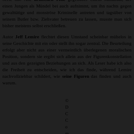
einen Jungen als Mündel bei auch aufnimmt, um ihn nachts gegen
gewalttätige und monströse Kriminelle antreten und tagsüber von
seinem Butler bzw. Ziehvater betreuen zu lassen, musste man sich
bisher meistens selbst erschließen.
Autor
Jeff Lemire
flechtet diesen Umstand scheinbar mühelos in
seine Geschichte mit ein oder stellt ihn sogar zentral. Die Beurteilung
erfolgt aber nicht aus einer vermeintlich überlegenen moralischen
Position, sondern sie ergibt sich allein aus der Figurenkonstellation
und aus den gezeigten Beziehungen an sich. Als Leser habe ich also
die Freiheit zu entscheiden, wie ich das finde, während Lemire
nachvollziehbar schildert, wie
seine Figuren
das finden und auch
warum.
©
D
C
C
o
m