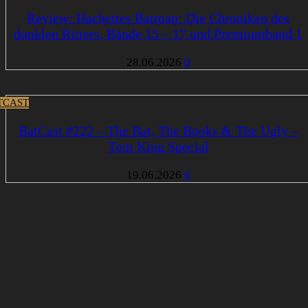
Review: Hachettes Batman: Die Chroniken des
dunklen Ritters, Bände 15 – 17 und Premiumband 1
28.06.2026
0
TCAST
BatCast #222 – The Bat, The Books & The Ugly –
Tom King Special
19.06.2026
6