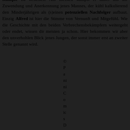
Zuwendung und Anerkennung jenes Mannes, der kühl kalkulierend
den Minderjährigen als (s)einen
potenziellen Nachfolger
aufbaut.
Einzig
Alfred
ist hier die Stimme von Vernunft und Mitgefühl. Wie
die Geschichte mit den beiden Verbrechensbekämpfern weitergeht
oder endet, wissen dir meisten ja schon. Hier bekommen wir aber
den unverhohlen Blick jenes Jungen, der sonst immer erst an zweiter
Stelle genannt wird.
©
P
a
ni
ni
C
o
m
ic
s
D