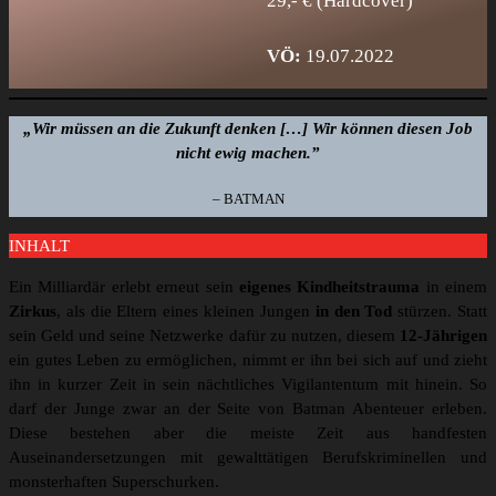
29,- € (Hardcover)
VÖ:
19.07.2022
„Wir müssen an die Zukunft denken […] Wir können diesen Job
nicht ewig machen.”
– BATMAN
INHALT
Ein Milliardär erlebt erneut sein
eigenes Kindheitstrauma
in einem
Zirkus
, als die Eltern eines kleinen Jungen
in den Tod
stürzen. Statt
sein Geld und seine Netzwerke dafür zu nutzen, diesem
12-Jährigen
ein gutes Leben zu ermöglichen, nimmt er ihn bei sich auf und zieht
ihn in kurzer Zeit in sein nächtliches Vigilantentum mit hinein. So
darf der Junge zwar an der Seite von Batman Abenteuer erleben.
Diese bestehen aber die meiste Zeit aus handfesten
Auseinandersetzungen mit gewalttätigen Berufskriminellen und
monsterhaften Superschurken.