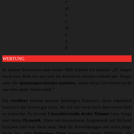
e
ut
s
c
hl
a
n
d
WERTUNG
In meiner Rezension zum ersten Heft schrieb ich damals: „
Es liegen
noch zwei Teile vor uns und die Kreativen müssen alsbald das Tempo
oder die
Spannungsschraube anziehen
, damit diese Geschichte nicht
nur eine unter Vielen wird.”
Ich
revidiere
hiermit meinen damaligen Eindruck, denn eigentlich
braucht’s die Action gar nicht, die ich mir noch nach dem ersten Heft
so wünschte. Es ist eine
Charakterstudie dreier Männer
bzw. Jungs
und deren
Dynamik
. Eben mit besonderem Augenmerk auf Richard
Grayson und was diese neue Welt für Auswirkungen auf seine junge
Seele hat. Alle
kritischen Töne
gegenüber einem Milliardär, der