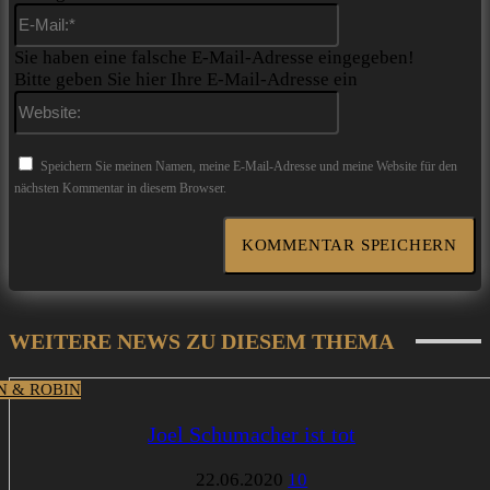
E-
Mail:*
Sie haben eine falsche E-Mail-Adresse eingegeben!
Bitte geben Sie hier Ihre E-Mail-Adresse ein
Website:
Speichern Sie meinen Namen, meine E-Mail-Adresse und meine Website für den
nächsten Kommentar in diesem Browser.
WEITERE NEWS ZU DIESEM THEMA
 & ROBIN
Joel Schumacher ist tot
22.06.2020
10