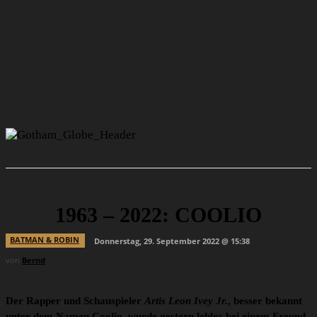
1963 – 2022: COOLIO
BATMAN & ROBIN
Donnerstag, 29. September 2022 @ 15:38
von
Bernd
Der Rapper und Schauspieler
Artis Leon Ivey Jr.
, besser bekannt
unter dem Namen Coolio, wurde gestern leblos bei einem Freund