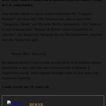
in L.A. aufgefunden.
Den meisten dürfte er durch seinen weltweiten Hit “Gangsta’s
Paradise“ aus dem Jahr 1995 bekannt sein, den er zum Film
“Dangerous Minds“ mit Michelle Pfeiffer beisteuerte. 1997 hatte er
in Joel Schumachers “Batman & Robin“ einen Gastauftritt als
„Banker“, der Batgirl das Startgeld für ein Motorradrennen abnimmt
und den Startschuss gibt.
Warner Bros. Discovery
Bei diesem kleinen Cameo sollte es eigentlich nicht bleiben: diesen
absolvierte er nur, weil ihm eine Schurkenrolle in Batman 5
zugesichert wurde. Nach eigener Aussage sollte es sich dabei um
Scarecrow handeln.
Coolio wurde nur 59 Jahre alt.
BERND