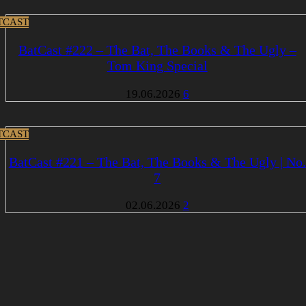
TCAST
BatCast #222 – The Bat, The Books & The Ugly –
Tom King Special
19.06.2026
6
TCAST
BatCast #221 – The Bat, The Books & The Ugly | No.
7
02.06.2026
2