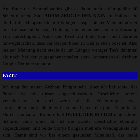
Am Ende des Sammelbandes gibt es dann noch auf ungefähr 30
Seiten den One-Shot
ADAM ZEUGTE DEN KAIN
. Im Fokus steht
hierbei der
Reaper
. Ein mit Klingen ausgestatteter Meuchelmörder
mit Totenschädelmaske, Umhang und einer seltsamen Auffassung
von Gerechtigkeit. Auch der Twist am Ende kann nicht darüber
hinwegtäuschen, dass der Reaper böse ist, weil er eben böse ist. Also
meiner Meinung nach steckt da um Längen weniger Tiefe dahinter,
als noch bei der (zugegebenermaßen stark konstruierten) Arkham
Knight-Neuinterpretation.
FAZIT
Ich mag den neuen Arkham Knight sehr. Aber ich befürchte, das
Pulver ist mit dieser abgeschlossenen Geschichte bereits
verschossen. Und auch wenn mir die Zeichnungen etwas
aufgestoßen sind, bleibt es in seiner Gänze ein gutes Paperback.
Durch Damian als Robin erhält
DUELL DER RITTER
eine schöne
Schärfe, auch ohne ihn ist die zweite Geschichte ebenfalls
abgeschlossen und beide Storys bringen mehrere Wendepunkte mit
sich. Damit sind wir bei einem gesunden Mittelmaß, das mehr