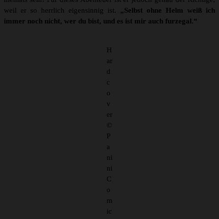
weil er so herrlich eigensinnig ist.
„Selbst ohne Helm weiß ich
immer noch nicht, wer du bist, und es ist mir auch furzegal.“
H
ar
d
c
o
v
er
©
P
a
ni
ni
C
o
m
ic