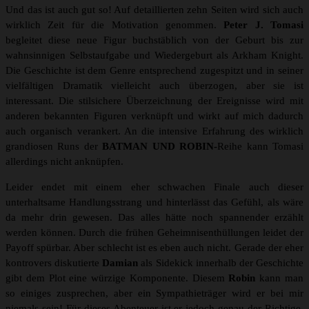
Und das ist auch gut so! Auf detaillierten zehn Seiten wird sich auch
wirklich Zeit für die Motivation genommen.
Peter J. Tomasi
begleitet diese neue Figur buchstäblich von der Geburt bis zur
wahnsinnigen Selbstaufgabe und Wiedergeburt als Arkham Knight.
Die Geschichte ist dem Genre entsprechend zugespitzt und in seiner
vielfältigen Dramatik vielleicht auch überzogen, aber sie ist
interessant. Die stilsichere Überzeichnung der Ereignisse wird mit
anderen bekannten Figuren verknüpft und wirkt auf mich dadurch
auch organisch verankert. An die intensive Erfahrung des wirklich
grandiosen Runs der
BATMAN UND ROBIN-
Reihe kann Tomasi
allerdings nicht anknüpfen.
Leider endet mit einem eher schwachen Finale auch dieser
unterhaltsame Handlungsstrang und hinterlässt das Gefühl, als wäre
da mehr drin gewesen. Das alles hätte noch spannender erzählt
werden können. Durch die frühen Geheimnisenthüllungen leidet der
Payoff spürbar. Aber schlecht ist es eben auch nicht. Gerade der eher
kontrovers diskutierte
Damian
als Sidekick innerhalb der Geschichte
gibt dem Plot eine würzige Komponente. Diesem
Robin
kann man
so einiges zusprechen, aber ein Sympathieträger wird er bei mir
niemals sein! Für dieses Abenteuer ist er jedoch genau der Richtige,