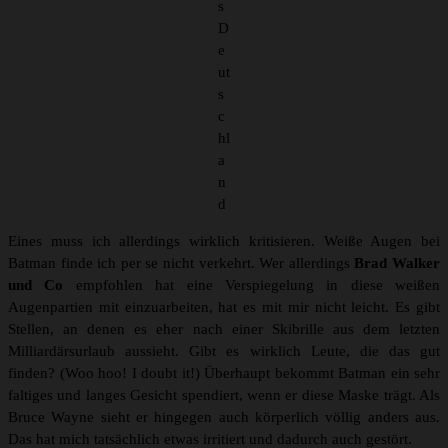
s
D
e
ut
s
c
hl
a
n
d
Eines muss ich allerdings wirklich kritisieren. Weiße Augen bei
Batman finde ich per se nicht verkehrt. Wer allerdings
Brad Walker
und Co
empfohlen hat eine Verspiegelung in diese weißen
Augenpartien mit einzuarbeiten, hat es mit mir nicht leicht. Es gibt
Stellen, an denen es eher nach einer Skibrille aus dem letzten
Milliardärsurlaub aussieht. Gibt es wirklich Leute, die das gut
finden? (Woo hoo! I doubt it!) Überhaupt bekommt Batman ein sehr
faltiges und langes Gesicht spendiert, wenn er diese Maske trägt. Als
Bruce Wayne sieht er hingegen auch körperlich völlig anders aus.
Das hat mich tatsächlich etwas irritiert und dadurch auch gestört.