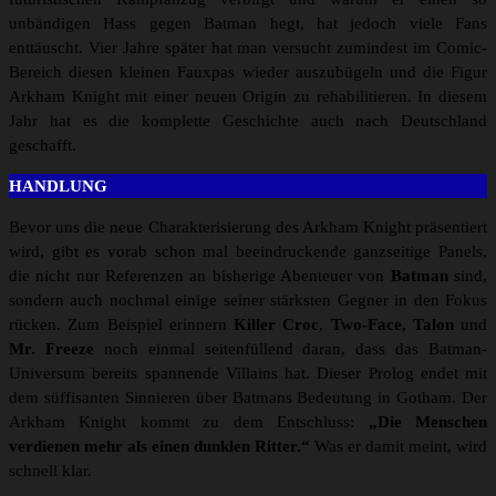
unbändigen Hass gegen Batman hegt, hat jedoch viele Fans
enttäuscht. Vier Jahre später hat man versucht zumindest im Comic-
Bereich diesen kleinen Fauxpas wieder auszubügeln und die Figur
Arkham Knight mit einer neuen Origin zu rehabilitieren. In diesem
Jahr hat es die komplette Geschichte auch nach Deutschland
geschafft.
HANDLUNG
Bevor uns die neue Charakterisierung des Arkham Knight präsentiert
wird, gibt es vorab schon mal beeindruckende ganzseitige Panels,
die nicht nur Referenzen an bisherige Abenteuer von
Batman
sind,
sondern auch nochmal einige seiner stärksten Gegner in den Fokus
rücken. Zum Beispiel erinnern
Killer Croc
,
Two-Face,
Talon
und
Mr. Freeze
noch einmal seitenfüllend daran, dass das Batman-
Universum bereits spannende Villains hat. Dieser Prolog endet mit
dem süffisanten Sinnieren über Batmans Bedeutung in Gotham. Der
Arkham Knight kommt zu dem Entschluss:
„Die Menschen
verdienen mehr als einen dunklen Ritter.“
Was er damit meint, wird
schnell klar.