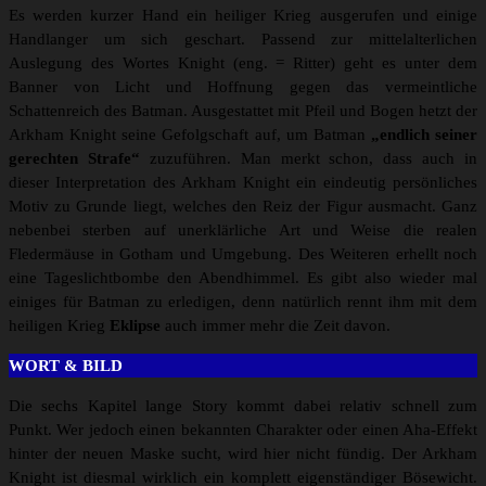
Es werden kurzer Hand ein heiliger Krieg ausgerufen und einige
Handlanger um sich geschart. Passend zur mittelalterlichen
Auslegung des Wortes Knight (eng. = Ritter) geht es unter dem
Banner von Licht und Hoffnung gegen das vermeintliche
Schattenreich des Batman. Ausgestattet mit Pfeil und Bogen hetzt der
Arkham Knight seine Gefolgschaft auf, um Batman
„endlich seiner
gerechten Strafe“
zuzuführen. Man merkt schon, dass auch in
dieser Interpretation des Arkham Knight ein eindeutig persönliches
Motiv zu Grunde liegt, welches den Reiz der Figur ausmacht. Ganz
nebenbei sterben auf unerklärliche Art und Weise die realen
Fledermäuse in Gotham und Umgebung. Des Weiteren erhellt noch
eine Tageslichtbombe den Abendhimmel. Es gibt also wieder mal
einiges für Batman zu erledigen, denn natürlich rennt ihm mit dem
heiligen Krieg
Eklipse
auch immer mehr die Zeit davon.
WORT & BILD
Die sechs Kapitel lange Story kommt dabei relativ schnell zum
Punkt. Wer jedoch einen bekannten Charakter oder einen Aha-Effekt
hinter der neuen Maske sucht, wird hier nicht fündig. Der Arkham
Knight ist diesmal wirklich ein komplett eigenständiger Bösewicht.