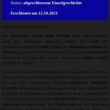
Status:
abgeschlossene Einzelgeschichte
Erschienen am 12.10.2021
©Panini Comics Deutschland
Das Sammelband
DUELL DER RITTER
kann wirklich beherzt
ohne jede Vorkenntnis genossen werden und wurde uns
freundlicherweise von
Panini Comics
als
Rezensionsexemplar
zur
Verfügung gestellt. Dieser Review geht als ein großes
Dankeschön
voraus und ich freue mich zudem vom neuen
Arkham Knight
berichten zu können.
Ein neuer Schurke verbreitet Chaos auf Gothams Straßen. Doch es
sollte mächtig in der Erinnerungsabteilung klingeln, wenn ihr euch
mit dem 2015 erschienenen Videospiel
BATMAN: ARKHAM
KNIGHT
befasst habt. Für dieses auch immer noch grafisch sehr
ansprechende Spielerlebnis wurde eigens ein neue Figur geschaffen
– so hat es das Entwicklerstudio
ROCKSTEADY
zumindest damals
großspurig verlauten lassen. Die Offenbarung, wer sich hinter dem
futuristischen Kampfanzug verbirgt und warum er einen so