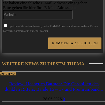
Sie haben eine falsche E-Mail-Adresse eingegeben!
Bitte geben Sie hier Ihre E-Mail-Adresse ein
Website:
Speichern Sie meinen Namen, meine E-Mail-Adresse und meine Website für den
nächsten Kommentar in diesem Browser.
WEITERE NEWS ZU DIESEM THEMA
-REVIEWS
Review: Hachettes Batman: Die Chroniken des
dunklen Ritters, Bände 15 – 17 und Premiumband 1
28.06.2026
0