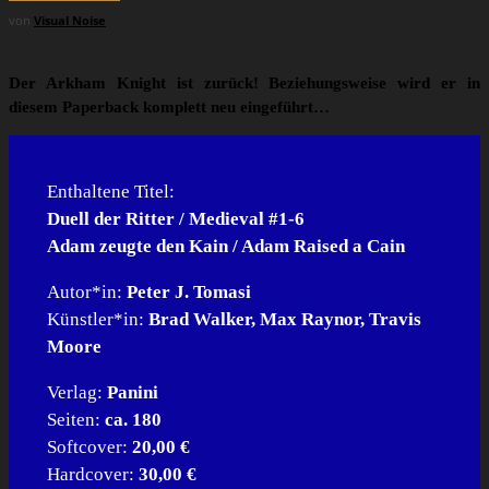
von
Visual Noise
Der Arkham Knight ist zurück! Beziehungsweise wird er in
diesem Paperback komplett neu eingeführt…
Enthaltene Titel:
Duell der Ritter / Medieval #1-6
Adam zeugte den Kain / Adam Raised a Cain
Autor*in:
Peter J. Tomasi
Künstler*in:
Brad Walker, Max Raynor, Travis
Moore
Verlag:
Panini
Seiten:
ca. 180
Softcover:
20,00 €
Hardcover:
30,00 €