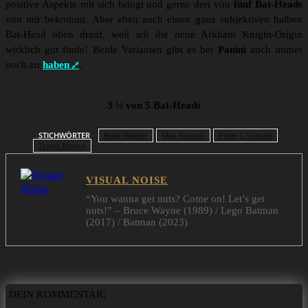
positive Aspekte mit sich bringt und gerne drei von
fünf Bat-Heads
von mir bekommt. Aber eben auch einen ganz subjektiven halben
Bat-Head oben drauf, weil ich die neue Arkham Knight-Origin
wirklich gut finde! Beide Varianten gibt es bei
Panini
auch immer
noch zu
haben
.
3 ½ von 5 Bat-Heads
STICHWÖRTER
Brad Walker
Max Raynor
Peter J. Tomasi
Travis Moore
VISUAL NOISE
“You wanna get nuts? Come on! Let’s get
nuts!” – Bruce Wayne (1989) / Lego Batman
(2017) / Batman (2023)
DEIN KOMMENTAR: