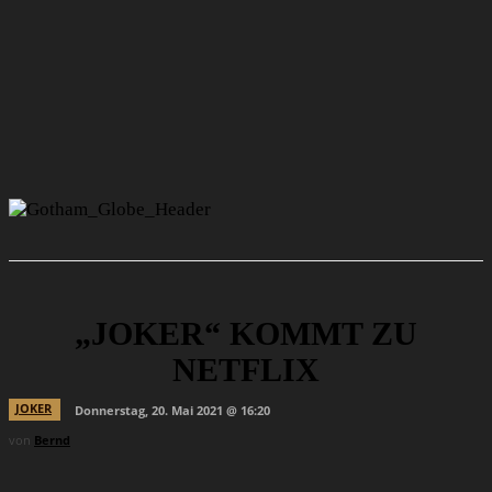
„JOKER“ KOMMT ZU
NETFLIX
JOKER
Donnerstag, 20. Mai 2021 @ 16:20
von
Bernd