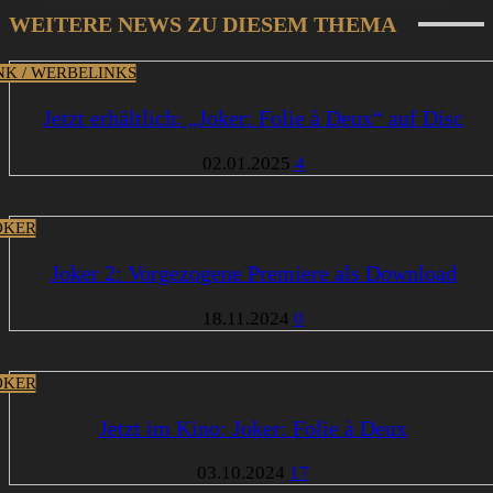
WEITERE NEWS ZU DIESEM THEMA
INK / WERBELINKS
Jetzt erhältlich: „Joker: Folie à Deux“ auf Disc
02.01.2025
4
OKER
Joker 2: Vorgezogene Premiere als Download
18.11.2024
0
OKER
Jetzt im Kino: Joker: Folie à Deux
03.10.2024
17