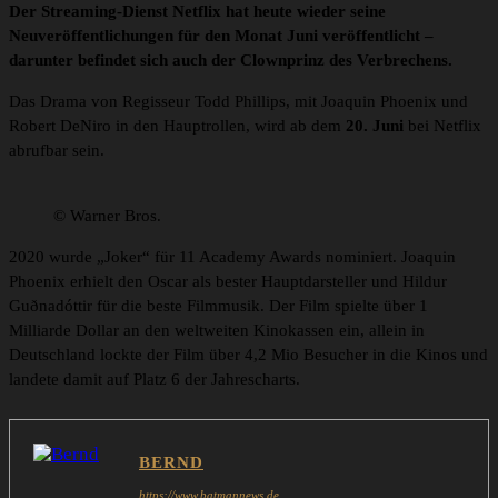
Der Streaming-Dienst Netflix hat heute wieder seine
Neuveröffentlichungen für den Monat Juni veröffentlicht –
darunter befindet sich auch der Clownprinz des Verbrechens.
Das Drama von Regisseur Todd Phillips, mit Joaquin Phoenix und
Robert DeNiro in den Hauptrollen, wird ab dem
20. Juni
bei Netflix
abrufbar sein.
© Warner Bros.
2020 wurde „Joker“ für 11 Academy Awards nominiert. Joaquin
Phoenix erhielt den Oscar als bester Hauptdarsteller und Hildur
Guðnadóttir für die beste Filmmusik. Der Film spielte über 1
Milliarde Dollar an den weltweiten Kinokassen ein, allein in
Deutschland lockte der Film über 4,2 Mio Besucher in die Kinos und
landete damit auf Platz 6 der Jahrescharts.
BERND
https://www.batmannews.de