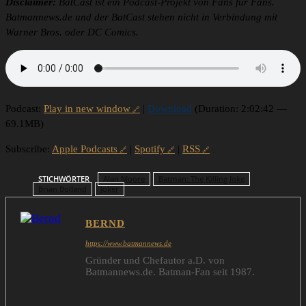
Disclaimer:
BatCast ist ein Podcast-Projekt von Fans für Fans.
Batmannews.de und der BatCast stehen nicht in Verbindung mit
Warner Bros. oder DC Comics.
Podcast:
Play in new window
|
Download
(Duration: 2:02:42 —
69.1MB)
Subscribe:
Apple Podcasts
|
Spotify
|
RSS
STICHWÖRTER
Alan Moore
Batman: The Killing Joke
Brian Bolland
Joker
BERND
https://www.batmannews.de
Gründer und Chefautor a.D. von
Batmannews.de. Batman-Fan seit 1987.