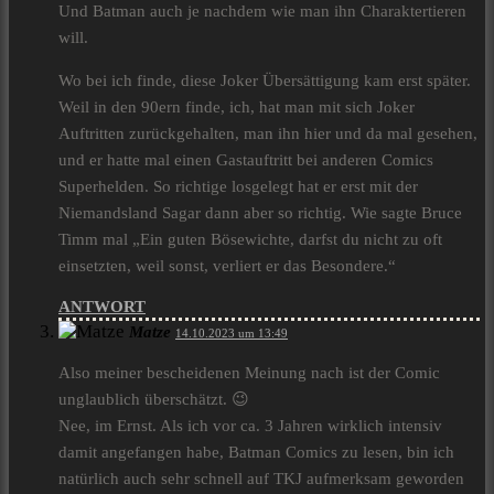
Und Batman auch je nachdem wie man ihn Charaktertieren
will.
Wo bei ich finde, diese Joker Übersättigung kam erst später.
Weil in den 90ern finde, ich, hat man mit sich Joker
Auftritten zurückgehalten, man ihn hier und da mal gesehen,
und er hatte mal einen Gastauftritt bei anderen Comics
Superhelden. So richtige losgelegt hat er erst mit der
Niemandsland Sagar dann aber so richtig. Wie sagte Bruce
Timm mal „Ein guten Bösewichte, darfst du nicht zu oft
einsetzten, weil sonst, verliert er das Besondere.“
ANTWORT
Matze
14.10.2023 um 13:49
Also meiner bescheidenen Meinung nach ist der Comic
unglaublich überschätzt. 😉
Nee, im Ernst. Als ich vor ca. 3 Jahren wirklich intensiv
damit angefangen habe, Batman Comics zu lesen, bin ich
natürlich auch sehr schnell auf TKJ aufmerksam geworden