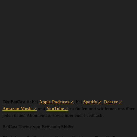
Der BatCast ist bei
Apple Podcasts
, bei
Spotify
,
Deezer
,
Amazon Music
und
YouTube
zu finden und wir freuen uns über
jeden neuen Abonnenten, sowie über euer Feedback.
BatCast-Theme von Benjamin Müller