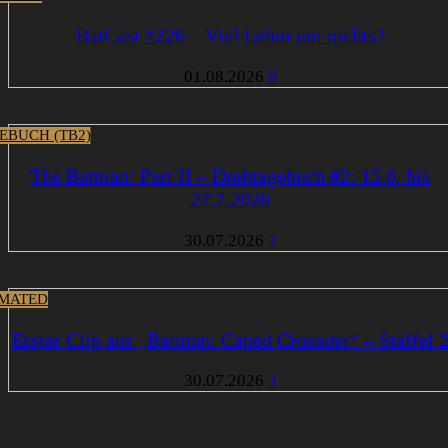
BatCast #226 – Viel Lehm um nichts?
01.08.2026
0
EBUCH (TB2)
The Batman: Part II – Drehtagebuch #2: 15.6. bis
27.7.2026
30.07.2026
2
MATED
Erster Clip aus „Batman: Caped Crusader“ – Staffel 
30.07.2026
3