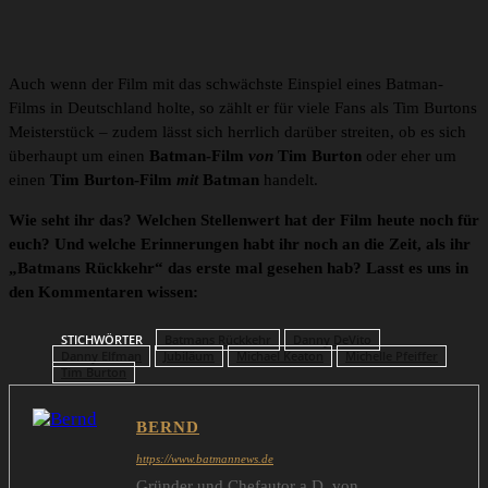
Ein Beitrag geteilt von BATMAN NEWS DE (@batman_news.de)
Auch wenn der Film mit das schwächste Einspiel eines Batman-
Films in Deutschland holte, so zählt er für viele Fans als Tim Burtons
Meisterstück – zudem lässt sich herrlich darüber streiten, ob es sich
überhaupt um einen
Batman-Film
von
Tim Burton
oder eher um
einen
Tim Burton-Film
mit
Batman
handelt.
Wie seht ihr das? Welchen Stellenwert hat der Film heute noch für
euch? Und welche Erinnerungen habt ihr noch an die Zeit, als ihr
„Batmans Rückkehr“ das erste mal gesehen hab? Lasst es uns in
den Kommentaren wissen:
STICHWÖRTER
Batmans Rückkehr
Danny DeVito
Danny Elfman
Jubiläum
Michael Keaton
Michelle Pfeiffer
Tim Burton
BERND
https://www.batmannews.de
Gründer und Chefautor a.D. von