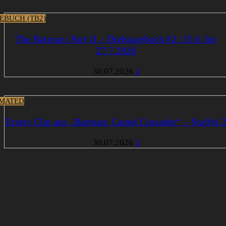
EBUCH (TB2)
The Batman: Part II – Drehtagebuch #2: 15.6. bis
27.7.2026
30.07.2026
2
MATED
Erster Clip aus „Batman: Caped Crusader“ – Staffel 
30.07.2026
3