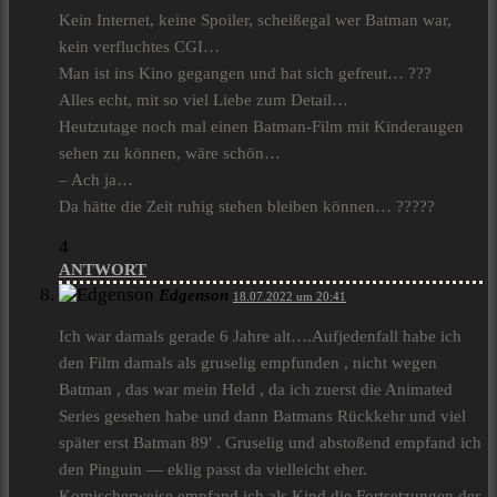
Kein Internet, keine Spoiler, scheißegal wer Batman war,
kein verfluchtes CGI…
Man ist ins Kino gegangen und hat sich gefreut… ???
Alles echt, mit so viel Liebe zum Detail…
Heutzutage noch mal einen Batman-Film mit Kinderaugen
sehen zu können, wäre schön…
– Ach ja…
Da hätte die Zeit ruhig stehen bleiben können… ?????
4
ANTWORT
Edgenson
18.07.2022 um 20:41
Ich war damals gerade 6 Jahre alt….Aufjedenfall habe ich
den Film damals als gruselig empfunden , nicht wegen
Batman , das war mein Held , da ich zuerst die Animated
Series gesehen habe und dann Batmans Rückkehr und viel
später erst Batman 89′ . Gruselig und abstoßend empfand ich
den Pinguin — eklig passt da vielleicht eher.
Komischerweise empfand ich als Kind die Fortsetzungen der