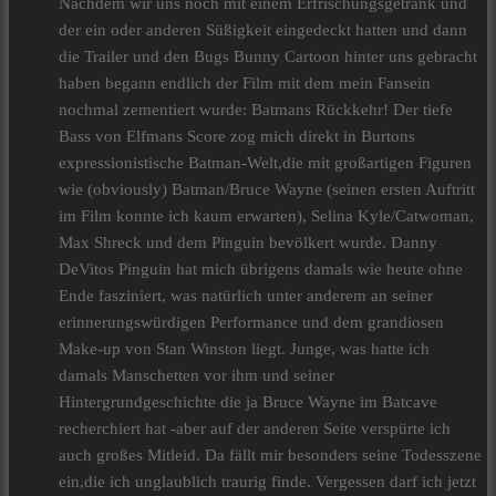
Nachdem wir uns noch mit einem Erfrischungsgetränk und
der ein oder anderen Süßigkeit eingedeckt hatten und dann
die Trailer und den Bugs Bunny Cartoon hinter uns gebracht
haben begann endlich der Film mit dem mein Fansein
nochmal zementiert wurde: Batmans Rückkehr! Der tiefe
Bass von Elfmans Score zog mich direkt in Burtons
expressionistische Batman-Welt,die mit großartigen Figuren
wie (obviously) Batman/Bruce Wayne (seinen ersten Auftritt
im Film konnte ich kaum erwarten), Selina Kyle/Catwoman,
Max Shreck und dem Pinguin bevölkert wurde. Danny
DeVitos Pinguin hat mich übrigens damals wie heute ohne
Ende fasziniert, was natürlich unter anderem an seiner
erinnerungswürdigen Performance und dem grandiosen
Make-up von Stan Winston liegt. Junge, was hatte ich
damals Manschetten vor ihm und seiner
Hintergrundgeschichte die ja Bruce Wayne im Batcave
recherchiert hat -aber auf der anderen Seite verspürte ich
auch großes Mitleid. Da fällt mir besonders seine Todesszene
ein,die ich unglaublich traurig finde. Vergessen darf ich jetzt