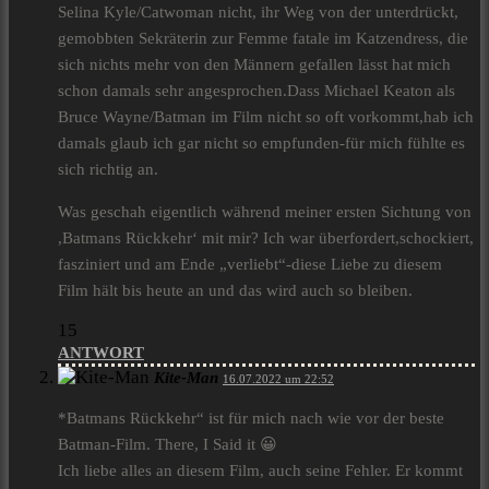
Selina Kyle/Catwoman nicht, ihr Weg von der unterdrückt,
gemobbten Sekräterin zur Femme fatale im Katzendress, die
sich nichts mehr von den Männern gefallen lässt hat mich
schon damals sehr angesprochen.Dass Michael Keaton als
Bruce Wayne/Batman im Film nicht so oft vorkommt,hab ich
damals glaub ich gar nicht so empfunden-für mich fühlte es
sich richtig an.
Was geschah eigentlich während meiner ersten Sichtung von
,Batmans Rückkehr‘ mit mir? Ich war überfordert,schockiert,
fasziniert und am Ende „verliebt“-diese Liebe zu diesem
Film hält bis heute an und das wird auch so bleiben.
15
ANTWORT
Kite-Man
16.07.2022 um 22:52
*Batmans Rückkehr“ ist für mich nach wie vor der beste
Batman-Film. There, I Said it 😀
Ich liebe alles an diesem Film, auch seine Fehler. Er kommt