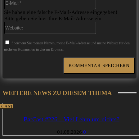
Mail:*
Sie haben eine falsche E-Mail-Adresse eingegeben!
Bitte geben Sie hier Ihre E-Mail-Adresse ein
Website:
Speichern Sie meinen Namen, meine E-Mail-Adresse und meine Website für den
nächsten Kommentar in diesem Browser.
WEITERE NEWS ZU DIESEM THEMA
TCAST
BatCast #226 – Viel Lehm um nichts?
01.08.2026
0