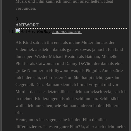
Musik und Film kann ich mich nur anschließen. Ideal
verbunden.
3
ANTWORT
BatBoy
20.07.2022 um 20:00
Als Kind sah ich ihn erst, als meine Mutter ihn aus der
Videothek auslieh – damals gab es sowas ja noch. Ich fand
ihn super: Wieder Michael Keaton als Batman, Michelle
Pfeiffer als Catwoman und Danny DeVito, der damals eine
große Nummer in Hollywood war, als Pinguin. Auch störte
mich der sehr, sehr düstere Ton überhaupt nicht, ganz im
Gegenteil. Dass Batman ziemlich brutal vorgeht und vor
Mord – das ist es letztendlich – nicht zurückschreckt, sah ich
in meinen Kinderaugen als nicht schlimm an. Schließlich
wollte ich nur sehen, wie Batman anderen in den Hintern
tritt.
Heute, muss ich sagen, sehe ich den Film deutlich
differenzierter. Ist es en guter Film?Ja, aber auch nicht mehr.