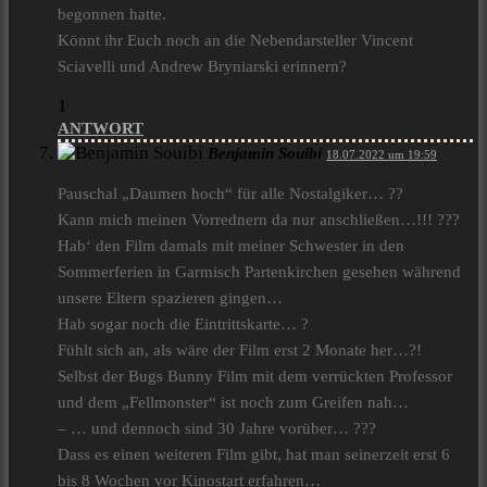
begonnen hatte.
Könnt ihr Euch noch an die Nebendarsteller Vincent
Sciavelli und Andrew Bryniarski erinnern?
1
ANTWORT
Benjamin Souibi
18.07.2022 um 19:59
Pauschal „Daumen hoch“ für alle Nostalgiker… ??
Kann mich meinen Vorrednern da nur anschließen…!!! ???
Hab‘ den Film damals mit meiner Schwester in den
Sommerferien in Garmisch Partenkirchen gesehen während
unsere Eltern spazieren gingen…
Hab sogar noch die Eintrittskarte… ?
Fühlt sich an, als wäre der Film erst 2 Monate her…?!
Selbst der Bugs Bunny Film mit dem verrückten Professor
und dem „Fellmonster“ ist noch zum Greifen nah…
– … und dennoch sind 30 Jahre vorüber… ???
Dass es einen weiteren Film gibt, hat man seinerzeit erst 6
bis 8 Wochen vor Kinostart erfahren…