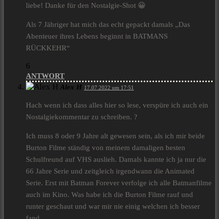
liebe! Danke für den Nostalgie-Shot 😀
Als 7 Jähriger hat mich das echt gepackt damals „Das
Abenteuer ihres Lebens beginnt in BATMANS
RÜCKKEHR“
6
ANTWORT
Alex H
17.07.2022 um 17:51
Hach wenn ich dass alles hier so lese, verspüre ich auch ein
Nostalgiekommentar zu schreiben. ?
Ich muss 8 oder 9 Jahre alt gewesen sein, als ich mir beide
Burton Filme ständig von meinem damaligen besten
Schulfreund auf VHS auslieh. Damals kannte ich ja nur die
66 Jahre Serie und zeitgleich irgendwann die Animated
Serie. Erst mit Batman Forever verfolge ich alle Batmanfilme
auch im Kino. Was habe ich die Burton Filme rauf und
runter geschaut und war mir nie einig welchen ich besser
fand.