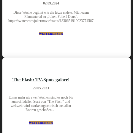
02.09.2024
Diese Woche beginnt wie die letzte endete: Mit neuem
Filmmaterial zu ‚Joker: Folie à Deux‘.
https://twitter.com/jokermovie/status/1830651910023774567
WEITERLESEN
The Flash: TV-Spots galore!
29.05.2023
Etwas mehr als zwei Wochen sind es noch bis
zum offiziellen Start von "The Flash" und
weltweit wird marketingtechnisch aus allen
Rohren geschoßen -...
WEITERLESEN