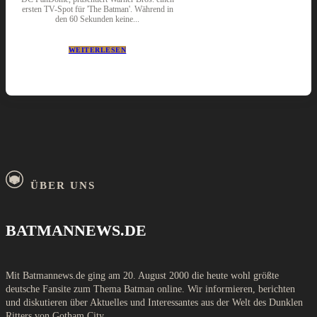
ersten TV-Spot für 'The Batman'. Während in
den 60 Sekunden keine...
WEITERLESEN
ÜBER UNS
BATMANNEWS.DE
Mit Batmannews.de ging am 20. August 2000 die heute wohl größte
deutsche Fansite zum Thema Batman online. Wir informieren, berichten
und diskutieren über Aktuelles und Interessantes aus der Welt des Dunklen
Ritters von Gotham City.