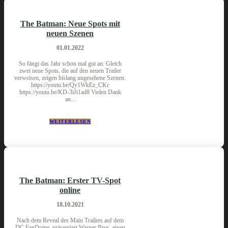
The Batman: Neue Spots mit
neuen Szenen
01.01.2022
So fängt das Jahr schon mal gut an: Gleich
zwei neue Spots, die auf den neuen Trailer
verweisen, zeigen bislang ungesehene Szenen.
https://youtu.be/Qy1WkEz_CKc
https://youtu.be/KD-3iJi1ad8 Vielen Dank
an...
WEITERLESEN
The Batman: Erster TV-Spot
online
18.10.2021
Nach dem Reveal des Main Trailers auf dem
DC FanDome, präsentiert Warner Bros. einen