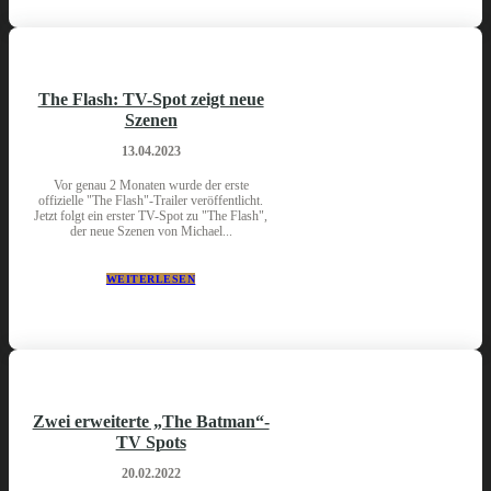
The Flash: TV-Spot zeigt neue
Szenen
13.04.2023
Vor genau 2 Monaten wurde der erste
offizielle "The Flash"-Trailer veröffentlicht.
Jetzt folgt ein erster TV-Spot zu "The Flash",
der neue Szenen von Michael...
WEITERLESEN
Zwei erweiterte „The Batman“-
TV Spots
20.02.2022