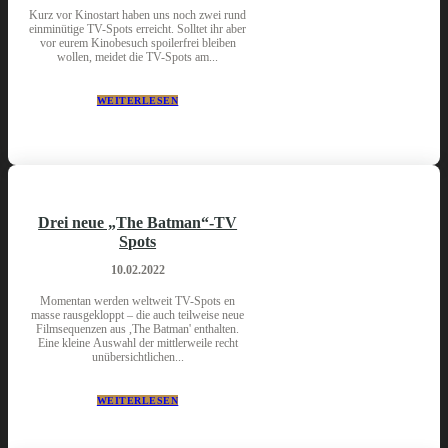
Kurz vor Kinostart haben uns noch zwei rund
einminütige TV-Spots erreicht. Solltet ihr aber
vor eurem Kinobesuch spoilerfrei bleiben
wollen, meidet die TV-Spots am...
WEITERLESEN
Drei neue „The Batman“-TV
Spots
10.02.2022
Momentan werden weltweit TV-Spots en
masse rausgekloppt – die auch teilweise neue
Filmsequenzen aus ,The Batman' enthalten.
Eine kleine Auswahl der mittlerweile recht
unübersichtlichen...
WEITERLESEN