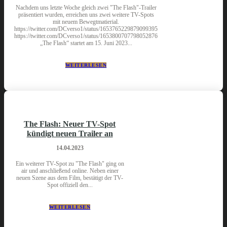
Nachdem uns letzte Woche gleich zwei "The Flash"-Trailer
präsentiert wurden, erreichen uns zwei weitere TV-Spots
mit neuem Bewegtmatierial.
https://twitter.com/DCverso1/status/1653765229879099395
https://twitter.com/DCverso1/status/1653800707798052876
„The Flash“ startet am 15. Juni 2023...
WEITERLESEN
The Flash: Neuer TV-Spot
kündigt neuen Trailer an
14.04.2023
Ein weiterer TV-Spot zu "The Flash" ging on
air und anschließend online. Neben einer
neuen Szene aus dem Film, bestätigt der TV-
Spot offiziell den...
WEITERLESEN