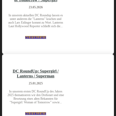
23.05.2026
In unserem aktuellen DC Roundup lassen es
unter anderem die "Lanterns" krachen und
auch Lars Eidinger kommt zu Wort. Lanterns
Laut Hollywood Reporter schließt sich die...
WEITERLESEN
DC RoundUp: Supergirl /
Lanterns / Superman
25.01.2025
In unserem ersten DC RoundUp des Jahres
2025 thematisieren wir den Drehstart und eine
Besetzung eines alten Bekannten für
"Supergirl: Woman of Tomorrow" sowie...
WEITERLESEN