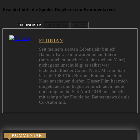
Beachtet bitte die Spoiler-Regeln in den Kommentaren!
STICHWÖRTER
The Batman
TV-Spot
FLORIAN
Seit meinem siebten Lebensjahr bin ich
Batman-Fan. Daran waren meine Eltern
(hervorheben möchte ich hier meinen Vater)
nicht ganz unschuldig: er selbst war
leidenschaftlicher Comic-Nerd. Mit ihm hab
ich mir 1989 Tim Burtons Batman auch im
Kino anschauen dürfen. Dieser Film hat mich
umgehauen und begeistert mich auch heute
noch ungemein. Seit April 2018 mische ich
mit sehr großer Freude bei Batmannews.de als
Co-Autor mit.
1 KOMMENTAR