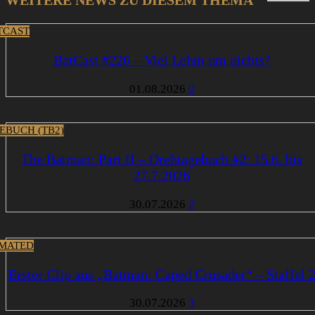
WEITERE NEWS ZU DIESEM THEMA
TCAST
BatCast #226 – Viel Lehm um nichts?
01.08.2026
0
EBUCH (TB2)
The Batman: Part II – Drehtagebuch #2: 15.6. bis
27.7.2026
30.07.2026
2
MATED
Erster Clip aus „Batman: Caped Crusader“ – Staffel 
30.07.2026
3