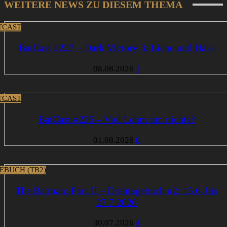
WEITERE NEWS ZU DIESEM THEMA
TCAST
BatCast #227 – Dark Victory 3: Liebe und Hass
08.08.2026
1
TCAST
BatCast #226 – Viel Lehm um nichts?
01.08.2026
0
EBUCH (TB2)
The Batman: Part II – Drehtagebuch #2: 15.6. bis
27.7.2026
30.07.2026
4