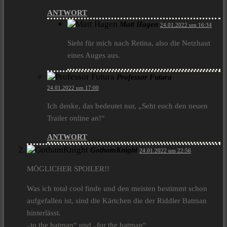
ANTWORT
Matt Hagen
24.01.2022 um 16:34
Sieht für mich nach Retina, also die Netzhaut
eines Auges aus.
Professor Futura
24.01.2022 um 17:00
Ich denke, das bedeutet nur, „Seht euch den neuen
Trailer online an!“
ANTWORT
GothamKnight
24.01.2022 um 22:56
MÖGLICHER SPOILER!!
Was ich total cool finde und den meisten bestimmt schon
aufgefallen ist, sind die Kärtchen die der Riddler Batman
hinterlässt.
„to the batman“ und „for the batman“