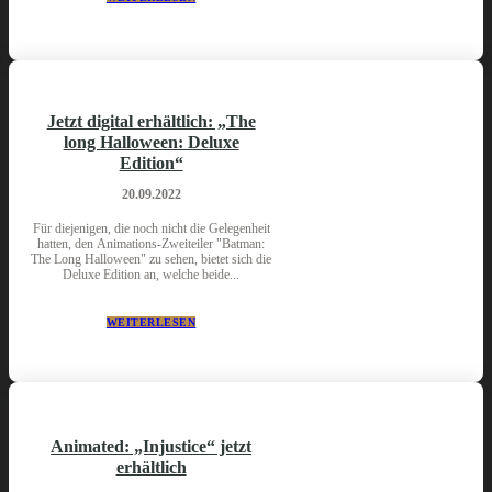
Jetzt digital erhältlich: „The
long Halloween: Deluxe
Edition“
20.09.2022
Für diejenigen, die noch nicht die Gelegenheit
hatten, den Animations-Zweiteiler "Batman:
The Long Halloween" zu sehen, bietet sich die
Deluxe Edition an, welche beide...
WEITERLESEN
Animated: „Injustice“ jetzt
erhältlich