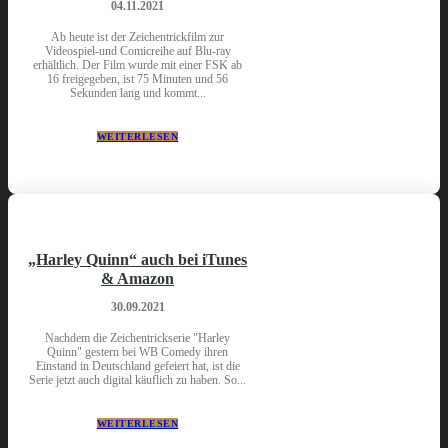
04.11.2021
Ab heute ist der Zeichentrickfilm zur
Videospiel-und Comicreihe auf Blu-ray
erhältlich. Der Film wurde mit einer FSK ab
16 freigegeben, ist 75 Minuten und 56
Sekunden lang und kommt...
WEITERLESEN
„Harley Quinn“ auch bei iTunes
& Amazon
30.09.2021
Nachdem die Zeichentrickserie "Harley
Quinn" gestern bei WB Comedy ihren
Einstand in Deutschland gefeiert hat, ist die
Serie jetzt auch digital käuflich zu haben. So...
WEITERLESEN