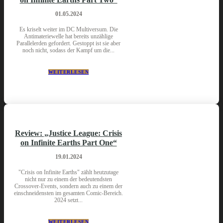
01.05.2024
Es kriselt weiter im DC Multiversum. Die
Antimateriewelle hat bereits unzählige
Parallelerden gefordert. Gestoppt ist sie aber
noch nicht, sodass der Kampf um die...
WEITERLESEN
Review: „Justice League: Crisis
on Infinite Earths Part One“
19.01.2024
"Crisis on Infinite Earths" zählt heutzutage
nicht nur zu einem der bedeutendsten
Crossover-Events, sondern auch zu einem der
einschneidensten im gesamten Comic-Bereich.
2024 setzt...
WEITERLESEN