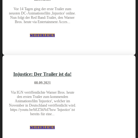
Vor 14 Tagen ging der erste Trailer zum
neusten DC-Animationsfilm ,Injustice' online.
Nun folgt der Red Band-Trailer, den Warner
Bros. heute via Entertainment Acces...
WEITERLESEN
Injustice: Der Trailer ist da!
08.09.2021
Via IGN veröffentlichte Warner Bros. heute
den ersten Trailer zum kommenden
Animationsfilm 'Injustice', welcher im
November in Deutschland veröffentlicht wird.
https://youtu.be/bEZ5hNd7hsw 'Injustice' ist
bereits für eine...
WEITERLESEN