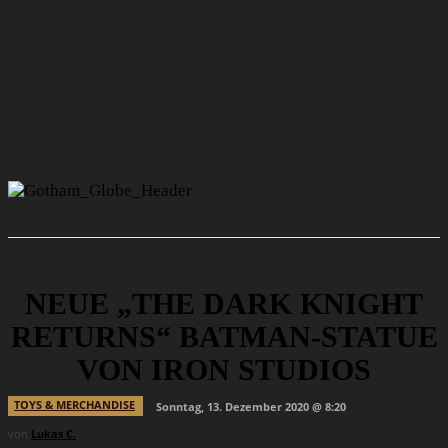
NEUE „THE DARK KNIGHT
RETURNS“ BATMAN-STATUE
VON IRON STUDIOS
TOYS & MERCHANDISE
Sonntag, 13. Dezember 2020 @ 8:20
von
Lukas C.