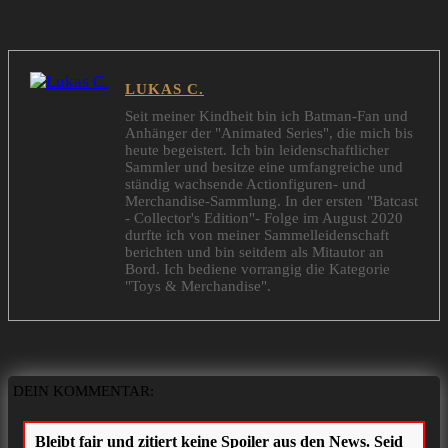
LUKAS C.
Seit meiner Kindheit bin ich Batman-Fan und
Anhänger der "Animated Series", die mich bis
heute begeistert. Ich bin leidenschaftlicher
Sammler und besitze eine umfangreiche und
ständig wachsende Actionfiguren- und
Merchandise-Sammlung. In der ersten "Batcast
- Collector's Edition"- Folge im August 2020
durfte ich von meiner Sammelleidenschaft
berichten und bin seitdem als Mitautor an
Bord. Ich bediene vorrangig die Kategorie
"Toys & Merchandise".
DEIN KOMMENTAR: