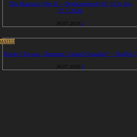
The Batman: Part II – Drehtagebuch #2: 15.6. bis
27.7.2026
30.07.2026
2
MATED
Erster Clip aus „Batman: Caped Crusader“ – Staffel 
30.07.2026
3