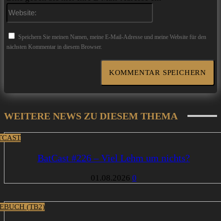
Website:
Speichern Sie meinen Namen, meine E-Mail-Adresse und meine Website für den
nächsten Kommentar in diesem Browser.
WEITERE NEWS ZU DIESEM THEMA
TCAST
BatCast #226 – Viel Lehm um nichts?
01.08.2026
0
EBUCH (TB2)