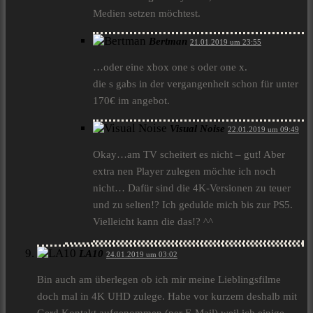
Medien setzen möchtest.
Bertman
21.01.2019 um 23:55
…oder eine xbox one s oder one x.
die s gabs in der vergangenheit schon für unter
170€ im angebot.
Visual Noise
22.01.2019 um 09:49
Okay…am TV scheitert es nicht – gut! Aber
extra nen Player zulegen möchte ich noch
nicht… Dafür sind die 4K-Versionen zu teuer
und zu selten!? Ich gedulde mich bis zur PS5.
Vielleicht kann die das!? ^^
LA10
24.01.2019 um 03:02
Bin auch am überlegen ob ich mir meine Lieblingsfilme
doch mal in 4K UHD zulege. Habe vor kurzem deshalb mit