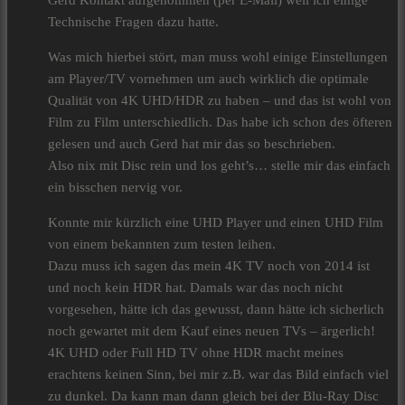
Gerd Kontakt aufgenommen (per E-Mail) weil ich einige
Technische Fragen dazu hatte.
Was mich hierbei stört, man muss wohl einige Einstellungen
am Player/TV vornehmen um auch wirklich die optimale
Qualität von 4K UHD/HDR zu haben – und das ist wohl von
Film zu Film unterschiedlich. Das habe ich schon des öfteren
gelesen und auch Gerd hat mir das so beschrieben.
Also nix mit Disc rein und los geht’s… stelle mir das einfach
ein bisschen nervig vor.
Konnte mir kürzlich eine UHD Player und einen UHD Film
von einem bekannten zum testen leihen.
Dazu muss ich sagen das mein 4K TV noch von 2014 ist
und noch kein HDR hat. Damals war das noch nicht
vorgesehen, hätte ich das gewusst, dann hätte ich sicherlich
noch gewartet mit dem Kauf eines neuen TVs – ärgerlich!
4K UHD oder Full HD TV ohne HDR macht meines
erachtens keinen Sinn, bei mir z.B. war das Bild einfach viel
zu dunkel. Da kann man dann gleich bei der Blu-Ray Disc