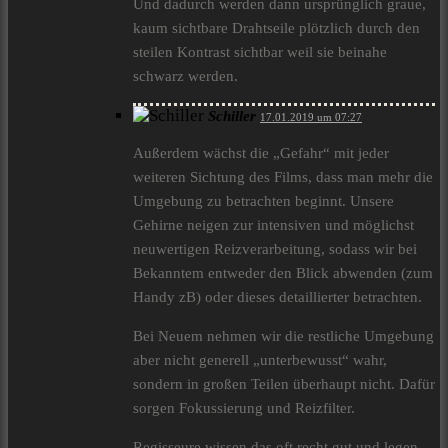
Und dadurch werden dann ursprünglich graue,
kaum sichtbare Drahtseile plötzlich durch den
steilen Kontrast sichtbar weil sie beinahe
schwarz werden.
Schiller
17.01.2019 um 07:27
Außerdem wächst die „Gefahr“ mit jeder
weiteren Sichtung des Films, dass man mehr die
Umgebung zu betrachten beginnt. Unsere
Gehirne neigen zur intensiven und möglichst
neuwertigen Reizverarbeitung, sodass wir bei
Bekanntem entweder den Blick abwenden (zum
Handy zB) oder dieses detaillierter betrachten.
Bei Neuem nehmen wir die restliche Umgebung
aber nicht generell „unterbewusst“ wahr,
sondern in großen Teilen überhaupt nicht. Dafür
sorgen Fokussierung und Reizfilter.
Regisseure wissen das oft recht gut und legen