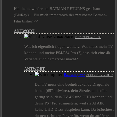
Hab heute wiedermal BATMAN RETURNS geschaut
(BluRay)… Für mich immernoch der zweitbeste Batman-
Film bisher! ^^
ANTWORT
Visual Noise
21.01.2019 um 18:35
Was ich eigentlich fragen wollte… Was muss mein TV
können und meine PS4/PS4 Pro (?),dass sich eine 4k-
Variante auch bemerkbar macht?
ANTWORT
Batcomputer
21.01.2019 um 20:07
Der TV muss eine beeindruckende Diagonale
haben (65″ aufwärts), dein Sitzabstand sollte
gering sein, dein TV 4K und UHD können und
deine PS4 Pro ausmustern, weil sie AFAIK
keine UHD-Discs abspielen kann. Da bräuchtest
du nen richtigen Player für, wenn du auf feste