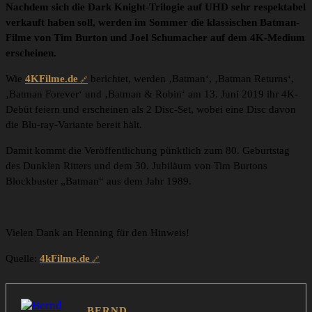
Nachdem sich die Dark Knight-Trilogie auf UHD sehr respektabel
verkauft haben soll, werden im Sommer die klassischen Batman-
Filme von Tim Burton und Joel Schumacher auf dem 4K-Medium
erscheinen.
Wie
4KFilme.de
berichtet, werden ‚Batman‘, ‚Batman Returns‘,
‚Batman Forever‘ und ‚Batman & Robin‘ am 13. Juni 2019 ihr 4K-
Debüt feiern und erscheinen als 2 Disc-Set, wobei eine Disc davon
die Blu-ray-Variante bereit hält.
Damit kommt die Veröffentlichung pünktlich zum 80. Geburtstag
des Dunklen Ritters und dem 30. Jubiläum von Tim Burtons
Blockbuster „Batman“ aus dem Jahr 1989.
Vielen Dank an Henning für den Hinweis!
Quelle:
4kFilme.de
BERND