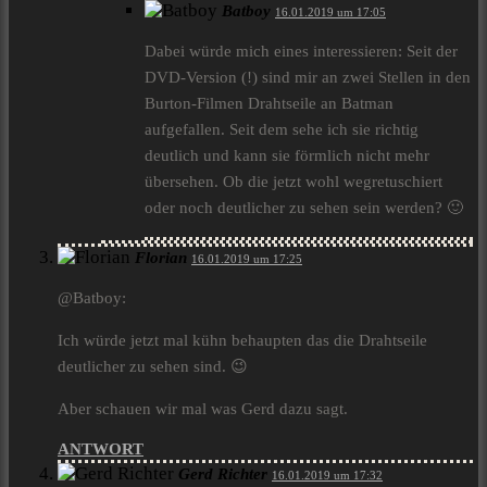
Batboy
16.01.2019 um 17:05
Dabei würde mich eines interessieren: Seit der
DVD-Version (!) sind mir an zwei Stellen in den
Burton-Filmen Drahtseile an Batman
aufgefallen. Seit dem sehe ich sie richtig
deutlich und kann sie förmlich nicht mehr
übersehen. Ob die jetzt wohl wegretuschiert
oder noch deutlicher zu sehen sein werden? 🙂
Florian
16.01.2019 um 17:25
@Batboy:
Ich würde jetzt mal kühn behaupten das die Drahtseile
deutlicher zu sehen sind. 😉
Aber schauen wir mal was Gerd dazu sagt.
ANTWORT
Gerd Richter
16.01.2019 um 17:32