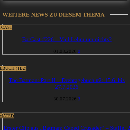
WEITERE NEWS ZU DIESEM THEMA
TCAST
BatCast #226 – Viel Lehm um nichts?
01.08.2026
0
EBUCH (TB2)
The Batman: Part II – Drehtagebuch #2: 15.6. bis
27.7.2026
30.07.2026
3
MATED
Erster Clip aus „Batman: Caped Crusader“ – Staffel 