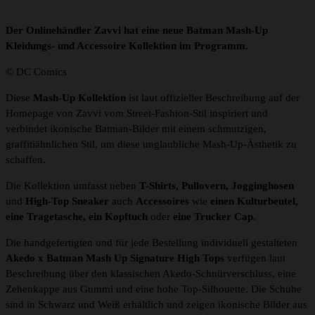
Der Onlinehändler Zavvi hat eine neue Batman Mash-Up
Kleidungs- und Accessoire Kollektion im Programm.
© DC Comics
Diese
Mash-Up Kollektion
ist laut offizieller Beschreibung auf der
Homepage von Zavvi vom Street-Fashion-Stil inspiriert und
verbindet ikonische Batman-Bilder mit einem schmutzigen,
graffitiähnlichen Stil, um diese unglaubliche Mash-Up-Ästhetik zu
schaffen.
Die Kollektion umfasst neben
T-Shirts, Pullovern, Jogginghosen
und
High-Top Sneaker
auch
Accessoires
wie
einen
Kulturbeutel,
eine Tragetasche, ein Kopftuch
oder
eine Trucker Cap
.
Die handgefertigten und für jede Bestellung individuell gestalteten
Akedo x Batman Mash Up Signature High Tops
verfügen laut
Beschreibung über den klassischen Akedo-Schnürverschluss, eine
Zehenkappe aus Gummi und eine hohe Top-Silhouette. Die Schuhe
sind in Schwarz und Weiß erhältlich und zeigen ikonische Bilder aus