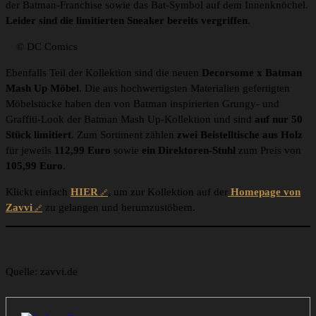
der Batman-Franchise sowie das Bat-Symbol auf dem Innenknöchel.
Leider sind die limitierten Sneaker bereits vergriffen
.
© DC Comics
Ebenfalls Teil der Kollektion sind die neuen
Decorsome x Batman
Mash Up
Möbel
. Die aus hochwertigsten Materialien gefertigten
Möbelstücke haben den von Batman inspirierten Grungy- und
Graffiti-Look der Batman Mash Up-Kollektion und sind
auf nur 50
Stück limitiert
. Zum Sortiment zählen
zwei Beistelltische aus Holz
für jeweils
112,99
Euro
sowie
ein
Direktoren-Stuhl
zum Preis von
105,99 Euro
.
Klickt einfach
HIER
, um zur Kollektion auf der
Homepage von
Zavvi
zu gelangen und herumzustöbern.
Quelle: zavvi.de