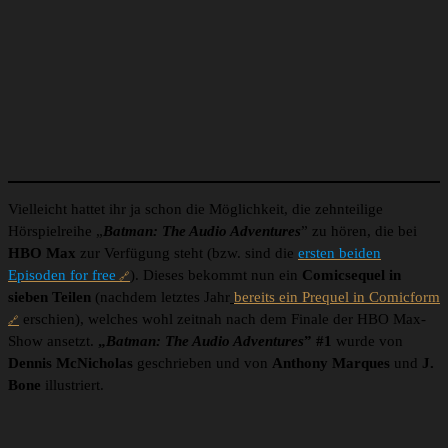
Vielleicht hattet ihr ja schon die Möglichkeit, die zehnteilige
Hörspielreihe „
Batman: The Audio Adventures
” zu hören, die bei
HBO Max
zur Verfügung steht (bzw. sind die
ersten beiden
Episoden for free
). Dieses bekommt nun ein
Comicsequel in
sieben Teilen
(nachdem letztes Jahr
bereits ein Prequel in Comicform
erschien), welches wohl zeitnah nach dem Finale der HBO Max-
Show ansetzt.
„
Batman: The Audio Adventures
” #1
wurde von
Dennis McNicholas
geschrieben und von
Anthony Marques
und
J.
Bone
illustriert.