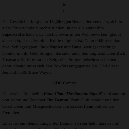
ic
s
Die Geschichte folgt dem
13-jährigen Bruce
, der versucht, sich in
einer Privatschule zurechtzufinden, in der alle außer ihm
Superkräfte
haben. Er möchte etwas in der Welt bewirken, glaubt
aber nicht, dass dies ohne Kräfte möglich ist. Dann erfährt er, dass
zwei Schlägertypen,
Jack Napier
und
Bane
, weniger mächtige
Schüler um ihr Geld bringen, darunter auch den unglücklichen
Dick
Grayson
. So ist es an der Zeit, seine Sorgen beiseitezuschieben,
denn jemand muss sich den Rowdys entgegenstellen. Und dieser
Jemand heißt Bruce Wayne.
©DC Comics
Der zweite Titel heißt „
Fann Club: The Batman Squad
” und stammt
von Autor und Zeichner
Jim Benton
. Fann Club handelt von den
Geschicken und Missgeschicken von
Ernest Fann
und seinen
Freunden.
Ernest ist ein kleiner Junge, der Batman so sehr liebt, dass er mit