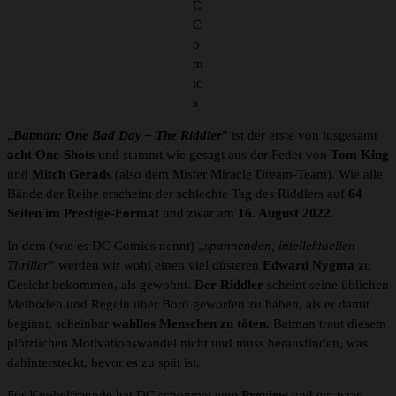
C
C
o
m
ic
s
„
Batman: One Bad Day – The Riddler
” ist der erste von insgesamt
acht One-Shots
und stammt wie gesagt aus der Feder von
Tom King
und
Mitch Gerads
(also dem Mister Miracle Dream-Team). Wie alle
Bände der Reihe erscheint der schlechte Tag des Riddlers auf
64
Seiten im Prestige-Format
und zwar am
16. August 2022
.
In dem (wie es DC Comics nennt) „
spannenden, intellektuellen
Thriller
” werden wir wohl einen viel düsteren
Edward Nygma
zu
Gesicht bekommen, als gewohnt.
Der Riddler
scheint seine üblichen
Methoden und Regeln über Bord geworfen zu haben, als er damit
beginnt, scheinbar
wahllos Menschen zu töten
. Batman traut diesem
plötzlichen Motivationswandel nicht und muss herausfinden, was
dahintersteckt, bevor es zu spät ist.
Für Knobelfreunde hat DC schonmal eine
Preview
und ein paar