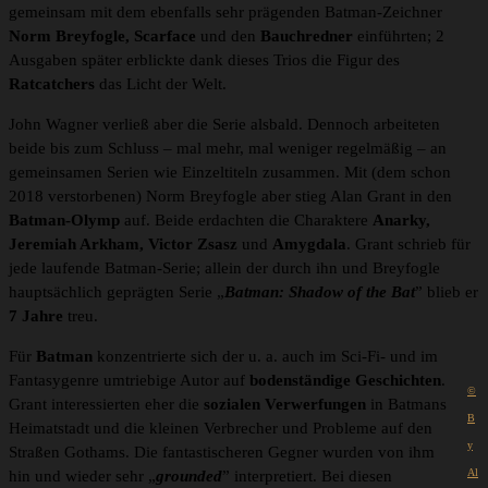
gemeinsam mit dem ebenfalls sehr prägenden Batman-Zeichner
Norm Breyfogle,
Scarface
und den
Bauchredner
einführten; 2
Ausgaben später erblickte dank dieses Trios die Figur des
Ratcatchers
das Licht der Welt.
John Wagner verließ aber die Serie alsbald. Dennoch arbeiteten
beide bis zum Schluss – mal mehr, mal weniger regelmäßig – an
gemeinsamen Serien wie Einzeltiteln zusammen. Mit (dem schon
2018 verstorbenen) Norm Breyfogle aber stieg Alan Grant in den
Batman-Olymp
auf. Beide erdachten die Charaktere
Anarky,
Jeremiah Arkham, Victor Zsasz
und
Amygdala
. Grant schrieb für
jede laufende Batman-Serie; allein der durch ihn und Breyfogle
hauptsächlich geprägten Serie „
Batman: Shadow of the Bat
” blieb er
7 Jahre
treu.
Für
Batman
konzentrierte sich der u. a. auch im Sci-Fi- und im
Fantasygenre umtriebige Autor auf
bodenständige Geschichten
.
©
Grant interessierten eher die
sozialen Verwerfungen
in Batmans
B
Heimatstadt und die kleinen Verbrecher und Probleme auf den
y
Straßen Gothams. Die fantastischeren Gegner wurden von ihm
Al
hin und wieder sehr „
grounded
” interpretiert. Bei diesen