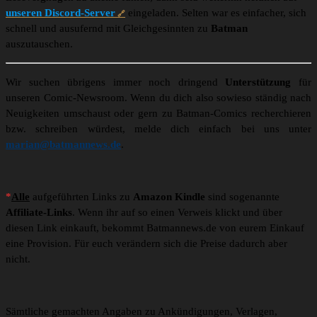
unseren Discord-Server
eingeladen. Selten war es einfacher, sich
schnell und ausufernd mit Gleichgesinnten zu
Batman
auszutauschen.
Wir suchen übrigens immer noch dringend
Unterstützung
für
unseren Comic-Newsroom. Wenn du dich also sowieso ständig nach
Neuigkeiten umschaust oder gern zu Batman-Comics recherchieren
bzw. schreiben würdest, melde dich einfach bei uns unter
marian@batmannews.de
.
*
Alle
aufgeführten Links zu
Amazon Kindle
sind sogenannte
Affiliate-Links
. Wenn ihr auf so einen Verweis klickt und über
diesen Link einkauft, bekommt Batmannews.de von eurem Einkauf
eine Provision. Für euch verändern sich die Preise dadurch aber
nicht.
Sämtliche gemachten Angaben zu Ankündigungen, Verlagen,