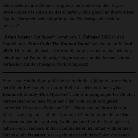
Die selbsternannte Batman-Truppe ist entschlossen, den Tag zu
retten – aber wie sollen sie das schaffen, ohne gleich an ihrem ersten
Tag der Verbrechensbekämpfung eine Niederlage einstecken
müssen?
„
Bruce Wayne: Not Super
” kommt am
7. Februar 2023
in den
Handel und „
Fann Club: The Batman Squad
” erscheint am
6. Juni
2023
. Über eine deutsche Veröffentlichung ist noch nichts bekannt,
allerdings hat Panini derartige Jugendcomics in den letzten Jahren
verlässlich für den hiesigen Markt umgesetzt.
Eine letzte Ankündigung für die (vermeintlich) jüngere Leserschaft
betrifft ein Revival einer Comic-Reihe des letzten Jahres: „
The
Batman & Scooby-Doo Mysteries
”. Die Ankündigungen für Oktober
versprechen eine neue Nummer 1 der wohl recht erfolgreich
laufenden Crossover-Serie aus 2021. Diese endete dieses Jahr im
März – wie geplant – mit der Nummer 12 und kam bei den meisten
Rezesenten ziemlich gut weg (sollte jemand hier die Serie gelesen
haben – ein Feedback in den Kommentaren ist immer willkommen).
Nun also ein
Neustart
, der – geht man nach dem Cover der ersten