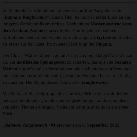
Im September erscheint auch die erste von fünf Ausgaben von
„
Batman: Knightwatch
”, einem Titel, der sich in erster Linie an ein
jüngeres Comicpublikum richtet. Nach einem
Massenausbruch aus
dem Arkham Asylum
muss die Bat-Family jeden einzelnen
Entflohenen stellen und wieder zurückbringen;
Clayface
steht dabei
als erster auf der Liste. Im zweiten Heft folgt der
Pinguin
.
Der Clou – Während der Jagd auf Clayface, regt Batgirl Alfred dazu
an, ein
inoffizielles Spionagetool
zu schaffen, das auf alle
Sozialen
Medien
zugreift und so Verbündeten, als auch anderen Informanten
oder Spionen ermöglichen soll, gesuchte Personen besser ausfindig
zu machen. Der Name dieses Netzwerks:
Knightwatch
.
Mit Blick auf die Zielgruppe des Comics, dürften sich wohl leider
tiefergreifende oder gar ethische Fragestellungen zu diesem allzeit
aktuellen Thema erübrigen. Vielleicht lohnt ja aber doch ein erster
Blick.
„
Batman: Knightwatch
”
#1
erscheint am
6. September 2022
.