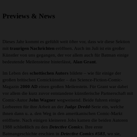
Previews & News
Dieses Jahr kommt es gefühlt weit öfter vor, dass wir diese Sektion
mit
traurigen Nachrichten
eröffnen. Auch im Juli ist ein großer
Künstler von uns gegangen, der vor allem auch für Batman einige
bedeutende Meilensteine hinterlässt,
Alan Grant
.
Im Leben des
schottischen Autors
bildete – wie für einige der
großen britischen Comickünstler – das Science-Fiction-Comic-
Magazin
2000 AD
einen großen Meilenstein. Für Grant war dabei
vor allem die kurz zuvor entstandene künstlerische Partnerschaft mit
Comic-Autor
John Wagner
wegweisend. Beide fuhren einige
Lorbeeren für ihre Arbeit an der
Judge Dredd-
Serie ein, welche
ihnen dann u. a. den Weg in den amerikanischen Comic-Markt
eröffnete. Nach einigen kleineren Jobs kamen die beiden Autoren
1988 schließlich zu den
Detective Comics
. Ihre erste
Batmangeschichte erschien in
Detective Comics #583
, wo sie,