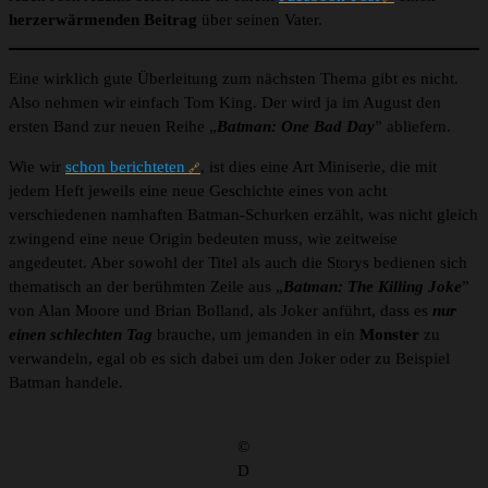
herzerwärmenden Beitrag
über seinen Vater.
Eine wirklich gute Überleitung zum nächsten Thema gibt es nicht.
Also nehmen wir einfach Tom King. Der wird ja im August den
ersten Band zur neuen Reihe „
Batman: One Bad Day
” abliefern.
Wie wir
schon berichteten
, ist dies eine Art Miniserie, die mit
jedem Heft jeweils eine neue Geschichte eines von acht
verschiedenen namhaften Batman-Schurken erzählt, was nicht gleich
zwingend eine neue Origin bedeuten muss, wie zeitweise
angedeutet. Aber sowohl der Titel als auch die Storys bedienen sich
thematisch an der berühmten Zeile aus „
Batman: The Killing Joke
”
von Alan Moore und Brian Bolland, als Joker anführt, dass es
nur
einen schlechten Tag
brauche, um jemanden in ein
Monster
zu
verwandeln, egal ob es sich dabei um den Joker oder zu Beispiel
Batman handele.
©
D