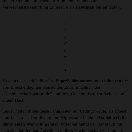
seinen Freunden und seinem Hund eine Einheit zur
Verbrechensbekämpfung gründet, die sie
Batman Squad
taufen.
©
D
C
C
o
m
ic
s
So geben sie sich bald selbst
Superheldennamen
und
trainieren
die
von Ernest erdachten Künste des „Stirnrunzelns”, der
„Nachbarschaftspatrouille” und des „Geheimnisvollen Stehens auf
einem Dach”.
Leider helfen ihnen diese Fähigkeiten nur bedingt weiter, als Ernest
und Jack, alias Gerbilwing und Nightstand, in einen
Banküberfall
durch einen Werwolf
! geraten. Offenbar hängt der Bankraub mit
den sich häufenden Überfällen in ihrer Nachbarschaft zusammen.