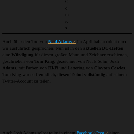
C
o
m
ic
s
Auch über den Tod von
Neal Adams
im April haben (nicht nur)
wir ausführlich gesprochen. Nun ist in den
aktuellen DC-Heften
eine
Würdigung
für diesen großen Mann und Zeichner erschienen,
geschrieben von
Tom King
, gezeichnet von Neals Sohn,
Josh
Adams
, mit Farben von
Hi-Fi
und Lettering von
Clayton Cowles
.
Tom King war so freundlich, diesen
Tribut vollständig
auf seinem
Twitter-Account zu teilen.
Auch Josh Adams selbst teilte in einem
Facebook-Post
einen