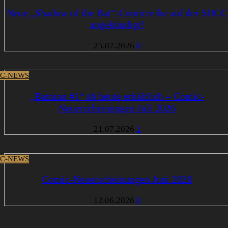
Neue „Shadow of the Bat“-Comicreihe auf der SDCC
angekündigt!
25.07.2026
0
C-NEWS
„Batman #1“ ab heute erhältlich – Comic-
Neuerscheinungen Juli 2026
21.07.2026
1
C-NEWS
Comic-Neuerscheinungen Juni 2026
12.06.2026
0