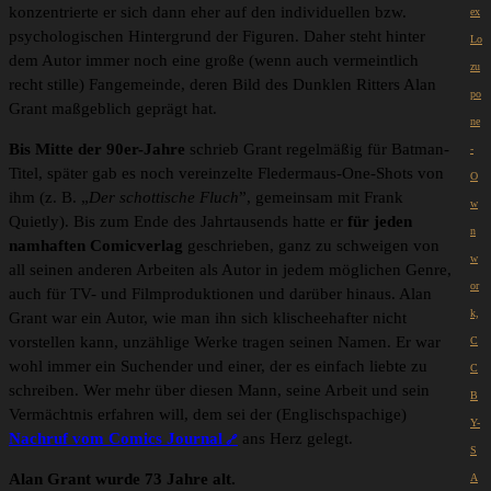
konzentrierte er sich dann eher auf den individuellen bzw.
ex
psychologischen Hintergrund der Figuren. Daher steht hinter
Lo
dem Autor immer noch eine große (wenn auch vermeintlich
zu
recht stille) Fangemeinde, deren Bild des Dunklen Ritters Alan
po
Grant maßgeblich geprägt hat.
ne
Bis Mitte der 90er-Jahre
schrieb Grant regelmäßig für Batman-
-
Titel, später gab es noch vereinzelte Fledermaus-One-Shots von
O
ihm (z. B. „
Der schottische Fluch
”, gemeinsam mit Frank
w
Quietly). Bis zum Ende des Jahrtausends hatte er
für jeden
n
namhaften Comicverlag
geschrieben, ganz zu schweigen von
w
all seinen anderen Arbeiten als Autor in jedem möglichen Genre,
or
auch für TV- und Filmproduktionen und darüber hinaus. Alan
k,
Grant war ein Autor, wie man ihn sich klischeehafter nicht
vorstellen kann, unzählige Werke tragen seinen Namen. Er war
C
wohl immer ein Suchender und einer, der es einfach liebte zu
C
schreiben. Wer mehr über diesen Mann, seine Arbeit und sein
B
Vermächtnis erfahren will, dem sei der (Englischspachige)
Y-
Nachruf vom Comics Journal
ans Herz gelegt.
S
Alan Grant wurde 73 Jahre alt.
A