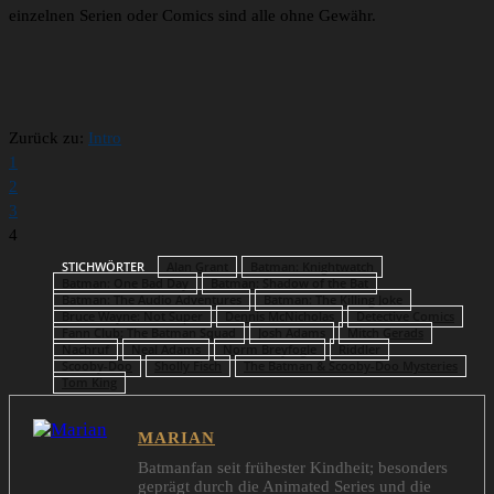
einzelnen Serien oder Comics sind alle ohne Gewähr.
Zurück zu:
Intro
1
2
3
4
STICHWÖRTER
Alan Grant
Batman: Knightwatch
Batman: One Bad Day
Batman: Shadow of the Bat
Batman: The Audio Adventures
Batman: The Killing Joke
Bruce Wayne: Not Super
Dennis McNicholas
Detective Comics
Fann Club: The Batman Squad
Josh Adams
Mitch Gerads
Nachruf
Neal Adams
Norm Breyfogle
Riddler
Scooby-Doo
Sholly Fisch
The Batman & Scooby-Doo Mysteries
Tom King
MARIAN
Batmanfan seit frühester Kindheit; besonders
geprägt durch die Animated Series und die