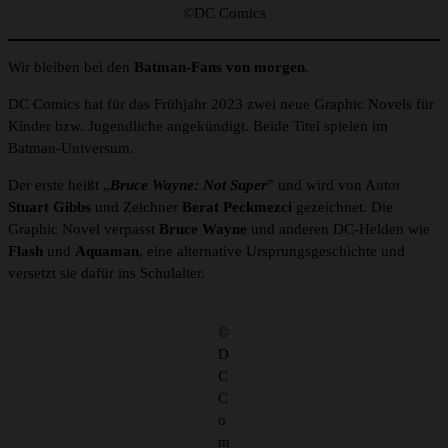
©DC Comics
Wir bleiben bei den
Batman-Fans von morgen
.
DC Comics hat für das Frühjahr 2023 zwei neue Graphic Novels für
Kinder bzw. Jugendliche angekündigt. Beide Titel spielen im
Batman-Universum.
Der erste heißt „
Bruce Wayne: Not Super
” und wird von Autor
Stuart Gibbs
und Zeichner
Berat Peckmezci
gezeichnet. Die
Graphic Novel verpasst
Bruce Wayne
und anderen DC-Helden wie
Flash
und
Aquaman
, eine alternative Ursprungsgeschichte und
versetzt sie dafür ins Schulalter.
©
D
C
C
o
m