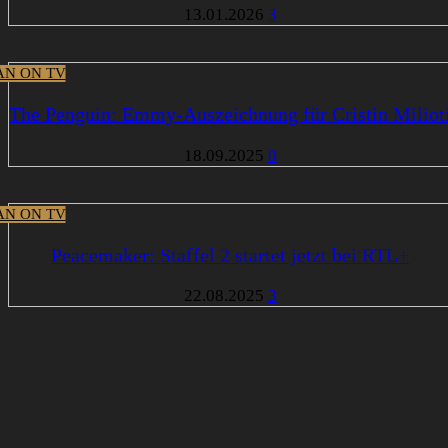
13.01.2026
3
N ON TV
The Penguin: Emmy-Auszeichnung für Cristin Miliot
18.09.2025
0
N ON TV
Peacemaker: Staffel 2 startet jetzt bei RTL+
22.08.2025
3