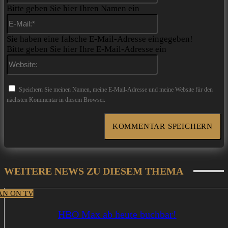
Bitte geben Sie hier Ihren Namen ein
E-
Mail:*
Sie haben eine falsche E-Mail-Adresse eingegeben!
Bitte geben Sie hier Ihre E-Mail-Adresse ein
Website:
Speichern Sie meinen Namen, meine E-Mail-Adresse und meine Website für den
nächsten Kommentar in diesem Browser.
WEITERE NEWS ZU DIESEM THEMA
N ON TV
HBO Max ab heute buchbar!