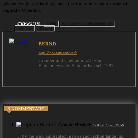
geladen werden. Allerdings bietet die YouTube-Version zusätzlich
englische Untertitel.
STICHWÖRTER
Audio
Batman: The Audio Adventures
HBO Max
Hörspiel
BERND
https://www.batmannews.de
Gründer und Chefautor a.D. von
Batmannews.de. Batman-Fan seit 1987.
3 KOMMENTARE
Captain Harlock
25.09.2021 um 19:58
… by the way, auf deutsch gab es auch schon lange nix