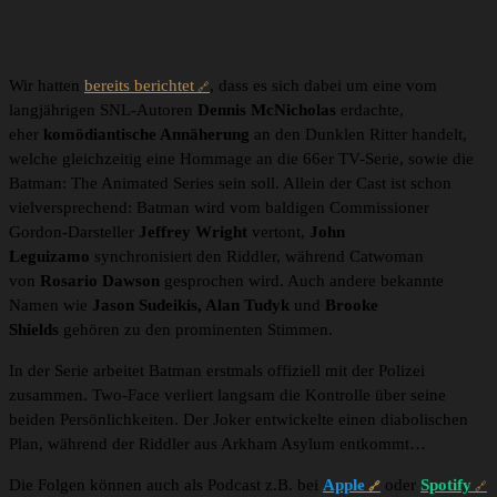
Wir hatten
bereits berichtet
, dass es sich dabei um eine vom
langjährigen SNL-Autoren
Dennis McNicholas
erdachte,
eher
komödiantische Annäherung
an den Dunklen Ritter handelt,
welche gleichzeitig eine Hommage an die 66er TV-Serie, sowie die
Batman: The Animated Series sein soll. Allein der Cast ist schon
vielversprechend: Batman wird vom baldigen Commissioner
Gordon-Darsteller
Jeffrey Wright
vertont,
John
Leguizamo
synchronisiert den Riddler, während Catwoman
von
Rosario Dawson
gesprochen wird. Auch andere bekannte
Namen wie
Jason Sudeikis, Alan Tudyk
und
Brooke
Shields
gehören zu den prominenten Stimmen.
In der Serie arbeitet Batman erstmals offiziell mit der Polizei
zusammen. Two-Face verliert langsam die Kontrolle über seine
beiden Persönlichkeiten. Der Joker entwickelte einen diabolischen
Plan, während der Riddler aus Arkham Asylum entkommt…
Die Folgen können auch als Podcast z.B. bei
Apple
oder
Spotify