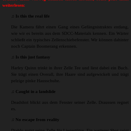
weiterlesen:
♫ Is this the real life
Die Kamera fährt einen Gang eines Gefängnistraktes entlang,
wie wir es bereits aus dem SDCC-Materials kennen. Ein Wärter
schließt ein typisches Zellenschiebefenster. Wir können dahinter
noch Captain Boomerang erkennen.
♫ Is this just fantasy
Harley Quinn trinkt in ihrer Zelle Tee und liest dabei ein Buch.
Sie trägt einen Overall, ihre Haare sind aufgewickelt und trägt
pelzige pinke Hausschuhe.
♫ Caught in a landslide
Deadshot blickt aus dem Fenster seiner Zelle. Draussen regnet
es.
♫ No escape from reality
Diablo nutzt seine Zelle für Liegestütze. Ein weiterer Shot zeigt