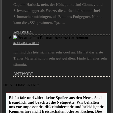
Captain Harlock, nein, der Höhepunkt sind Clonney und
Schwarzenegger als Freeze, die zurückkehren und Joel
Schumacher mitbringen, als Batmans Endgegner. Nur so
kann die „SS“ gewinnen. Tja…..
ANTWORT
Because I'm Batman
07.01.2016 um 01:29
Ich find das hört sich alles sehr cool an. Mir hat das erste
Trailer Material schon sehr gut gefallen. Finde ich alles sehr
stimmig.
ANTWORT
DEIN KOMMENTAR: