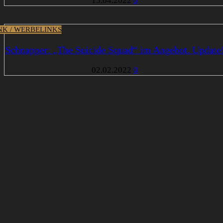
15.04.2022
0
INK / WERBELINKS
Schnapper: „The Suicide Squad“ im Angebot. Update
02.02.2022
0