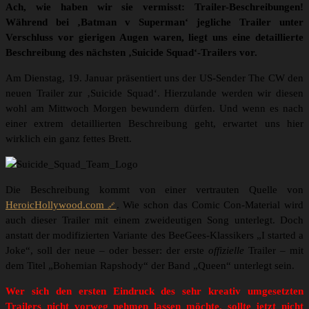
Ach, wie haben wir sie vermisst: Trailer-Beschreibungen!
Während bei ‚Batman v Superman‘ jegliche Trailer unter
Verschluss vor gierigen Augen waren, liegt uns eine detaillierte
Beschreibung des nächsten ‚Suicide Squad‘-Trailers vor.
Am Dienstag, 19. Januar präsentiert uns der US-Sender The CW den
neuen Trailer zur ‚Suicide Squad‘. Hierzulande werden wir diesen
wohl am Mittwoch Morgen bewundern dürfen. Und wenn es nach
einer extrem detaillierten Beschreibung geht, erwartet uns hier
wirklich ein ganz fettes Brett.
Die Beschreibung kommt von einer vertrauten Quelle von
HeroicHollywood.com
. Wie schon das Comic Con-Material wird
auch dieser Trailer mit einem zweideutigen Song unterlegt. Doch
anstatt der modifizierten Variante des BeeGees-Klassikers „I started a
Joke“, soll der neue – oder besser: der erste
offizielle
Trailer – mit
dem Titel „Bohemian Rapshody“ der Band „Queen“ unterlegt sein.
Wer sich den ersten Eindruck des sehr kreativ umgesetzten
Trailers nicht vorweg nehmen lassen möchte, sollte jetzt nicht