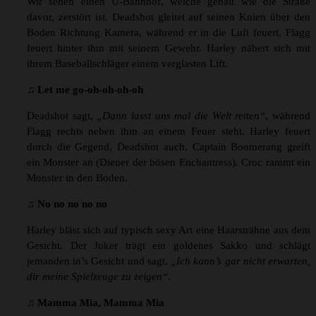
Wir sehen einen U-Bahnhof, welche genau wie die Straße
davor, zerstört ist. Deadshot gleitet auf seinen Knien über den
Boden Richtung Kamera, während er in die Luft feuert. Flagg
feuert hinter ihm mit seinem Gewehr. Harley nähert sich mit
ihrem Baseballschläger einem verglasten Lift.
♫ Let me go-oh-oh-oh-oh
Deadshot sagt,
„Dann lasst uns mal die Welt retten“
, während
Flagg rechts neben ihm an einem Feuer steht. Harley feuert
durch die Gegend, Deadshot auch, Captain Boomerang greift
ein Monster an (Diener der bösen Enchantress). Croc rammt ein
Monster in den Boden.
♫ No no no no no
Harley bläst sich auf typisch sexy Art eine Haarsträhne aus dem
Gesicht. Der Joker trägt ein goldenes Sakko und schlägt
jemanden in’s Gesicht und sagt,
„Ich kann’s gar nicht erwarten,
dir meine Spielzeuge zu zeigen“
.
♫ Mamma Mia, Mamma Mia