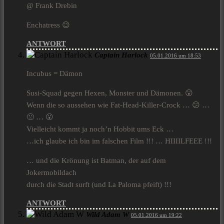
@ Frank Drebin
Enchatress 😉
ANTWORT
Captain Harlock
05.01.2016 um 18:53
Incubus = Dämon
Susi-Squad gegen Hexen, Monster und Dämonen. 😮
Wenn die so aussehen wie Fat-Head-Killer-Crock … 😕 …
🙁 … 😮
Vielleicht kommt ja noch’n Hobbit ums Eck …
…ich glaube ich bin im falschen Film !!! … HIIIILFEEE !!!
… und die Krönung ist Batman, der auf dem
Jokermobildach
durch die Stadt surft (und La Paloma pfeift) !!!
ANTWORT
Wild Adam W
05.01.2016 um 19:22