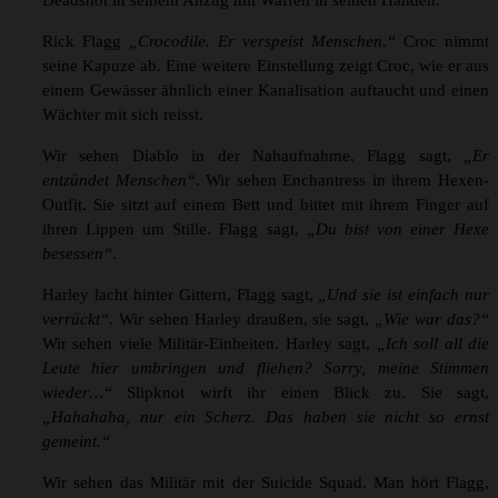
Deadshot in seinem Anzug mit Waffen in seinen Händen.
Rick Flagg
„Crocodile. Er verspeist Menschen.“
Croc nimmt
seine Kapuze ab. Eine weitere Einstellung zeigt Croc, wie er aus
einem Gewässer ähnlich einer Kanalisation auftaucht und einen
Wächter mit sich reisst.
Wir sehen Diablo in der Nahaufnahme. Flagg sagt,
„Er
entzündet Menschen“
. Wir sehen Enchantress in ihrem Hexen-
Outfit. Sie sitzt auf einem Bett und bittet mit ihrem Finger auf
ihren Lippen um Stille. Flagg sagt,
„Du bist von einer Hexe
besessen“
.
Harley lacht hinter Gittern, Flagg sagt,
„Und sie ist einfach nur
verrückt“
. Wir sehen Harley draußen, sie sagt,
„Wie war das?“
Wir sehen viele Militär-Einheiten. Harley sagt,
„Ich soll all die
Leute hier umbringen und fliehen? Sorry, meine Stimmen
wieder…“
Slipknot wirft ihr einen Blick zu. Sie sagt,
„Hahahaha, nur ein Scherz. Das haben sie nicht so ernst
gemeint.“
Wir sehen das Militär mit der Suicide Squad. Man hört Flagg,