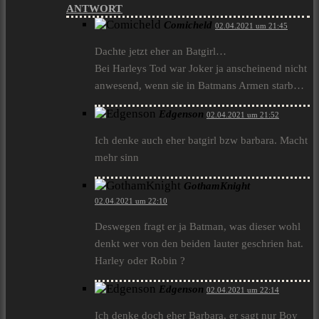
ANTWORT
Comicheld
02.04.2021 um 21:45
Dachte jetzt eher an Batgirl…
Bei Harleys Tod war Joker ja anscheinend nicht
anwesend, wenn sie in Batmans Armen starb…
Edgenson
02.04.2021 um 21:52
Ich denke auch eher batgirl bzw barbara. Macht
mehr sinn
GothamKnight
02.04.2021 um 22:10
Deswegen fragt er ja Batman, was dieser wohl
denkt wer von den beiden lauter geschrien hat.
Harley oder Robin ?
Edgenson
02.04.2021 um 22:14
Ich denke doch eher Barbara, er sagt nur Boy