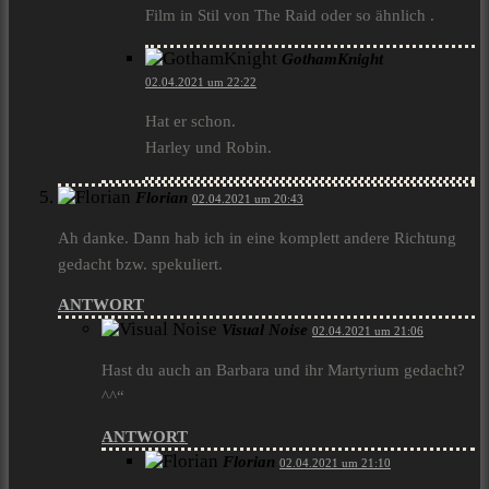
Film in Stil von The Raid oder so ähnlich .
GothamKnight
02.04.2021 um 22:22
Hat er schon.
Harley und Robin.
Florian
02.04.2021 um 20:43
Ah danke. Dann hab ich in eine komplett andere Richtung
gedacht bzw. spekuliert.
ANTWORT
Visual Noise
02.04.2021 um 21:06
Hast du auch an Barbara und ihr Martyrium gedacht?
^^“
ANTWORT
Florian
02.04.2021 um 21:10