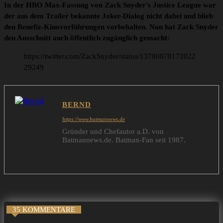
In der HBO Max-Fassung von Zack Snyder’s Justice League war
der aus dem Trailer bekannte Joker-Dialog nicht dabei und blieb
den Benefiz-Kinovorführungen vorbehalten. Nun hat Zack Snyder
den Ausschnitt auch öffentlich zugänglich gemacht:
https://twitter.com/ZackSnyder/status/13780070172022
29249
BERND
https://www.batmannews.de
Gründer und Chefautor a.D. von
Batmannews.de. Batman-Fan seit 1987.
35 KOMMENTARE