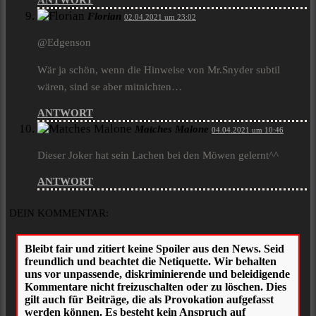
ANTWORT
Florian
02.04.2021 um 23:02
@Edgenson
Wär ja schön, wenn die Hinweise von Mr.Snyder subtil
wären, sind se aber mitnichten…
ANTWORT
Matches Malone
04.04.2021 um 10:46
Dieser Joker hat sein Lachen bei den Möwen gelernt^^
ANTWORT
DEIN KOMMENTAR: