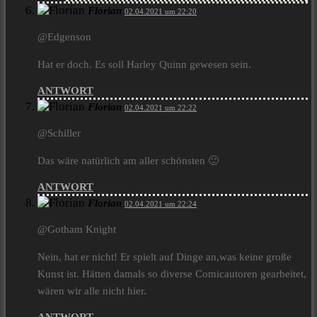
Florian
02.04.2021 um 22:20
@Edgenson
Hat er doch. Es soll Harley Quinn gewesen sein.
ANTWORT
Florian
02.04.2021 um 22:22
@Schiller
Das wäre natürlich am aller schönsten 🙂
ANTWORT
Florian
02.04.2021 um 22:24
@Gotham Knight
Nein, hat er nicht! Er spielt auf Dinge an,was keine große
Kunst ist. Hätten damals so diverse Comicautoren gearbeitet,
wären wir alle nicht hier.