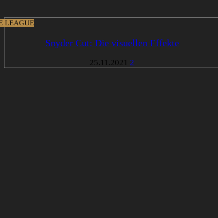
CE LEAGUE
Snyder Cut: Die visuellen Effekte
25.11.2021
2