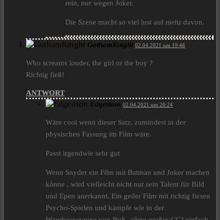
rein, nur wegen Joker.
Die Szene macht so viel lust auf mehr davon.
GothamKnight
02.04.2021 um 19:46
Who screams louder, the girl or the boy ?
Richtig fieß!
ANTWORT
Edgenson
02.04.2021 um 20:24
Wäre cool wenn dieser Satz, zumindest in der
physischen Fassung im Film wäre.
Passt irgendwie sehr gut
Wenn Snyder ein Film mit Batman und Joker machen
könne , wird vielleicht nicht nur sein Talent für Bild
und Epen anerkannt. Ein geiler Film mit richtig fiesen
Psycho-Spielen und kämpfe wie in der
Warehouseszene von BvS , ohne großes CGI einfach