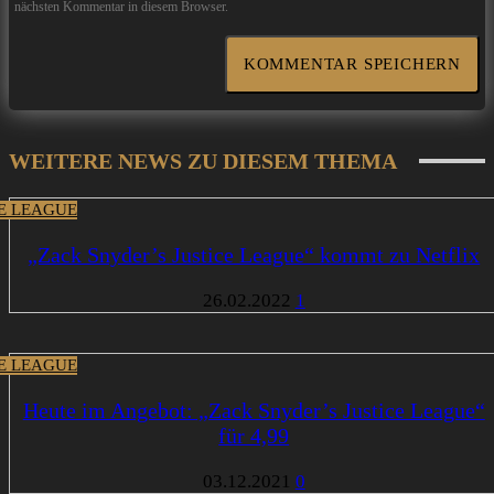
nächsten Kommentar in diesem Browser.
WEITERE NEWS ZU DIESEM THEMA
CE LEAGUE
„Zack Snyder’s Justice League“ kommt zu Netflix
26.02.2022
1
CE LEAGUE
Heute im Angebot: „Zack Snyder’s Justice League“
für 4,99
03.12.2021
0