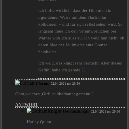
Ich hoffe wirklich, dass der Film nicht in
irgendeiner Weise mit dem Flash Film
kollidieren – und für sich selbst sehen wird. So
langsam traue ich den Verantwortlichen bei
Warner wirklich alles zu. Ich weiß halt nicht, ob
deren Idee des Multiverse eine Grenze
beinhaltet.
Ich weiß, das klingt sehr verrückt! Aber dieses
Gefühl habe ich gerade ??
Florian
02.04.2021 um 20:30
Öhm,welches ,Girl‘ ist überhaupt gemeint ?
ANTWORT
GothamKnight
02.04.2021 um 20:36
Harley Quinn