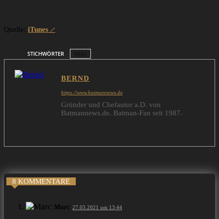
Quelle:
iTunes
STICHWÖRTER
IMAX
BERND
https://www.batmannews.de
Gründer und Chefautor a.D. von
Batmannews.de. Batman-Fan seit 1987.
8 KOMMENTARE
Marc
27.03.2021 um 13:44