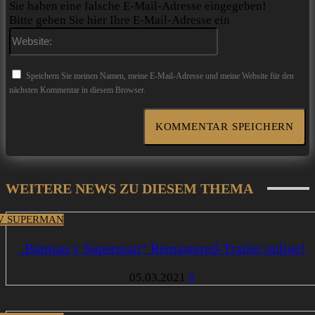
Sie haben eine falsche E-Mail-Adresse eingegeben!
Bitte geben Sie hier Ihre E-Mail-Adresse ein
Website:
Speichern Sie meinen Namen, meine E-Mail-Adresse und meine Website für den
nächsten Kommentar in diesem Browser.
WEITERE NEWS ZU DIESEM THEMA
V SUPERMAN
„Batman v Superman“ Remastered-Trailer online!
05.03.2021
5