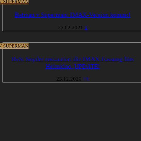
V SUPERMAN
Batman v Superman: IMAX-Version kommt!
27.02.2021
1
V SUPERMAN
BvS: Snyder restauriert die IMAX-Fassung fürs
Heimkino. UPDATE!
23.12.2020
19