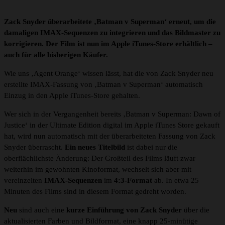
Zack Snyder überarbeitete ‚Batman v Superman‘ erneut, um die
damaligen IMAX-Sequenzen zu integrieren und das Bildmaster zu
korrigieren. Der Film ist nun im Apple iTunes-Store erhältlich –
auch für alle bisherigen Käufer.
Wie uns ‚Agent Orange‘ wissen lässt, hat die von Zack Snyder neu
erstellte IMAX-Fassung von ‚Batman v Superman‘ automatisch
Einzug in den Apple iTunes-Store gehalten.
Wer sich in der Vergangenheit bereits ‚Batman v Superman: Dawn of
Justice‘ in der Ultimate Edition digital im Apple iTunes Store gekauft
hat, wird nun automatisch mit der überarbeiteten Fassung von Zack
Snyder überrascht.
Ein neues Titelbild
ist dabei nur die
oberflächlichste Änderung: Der Großteil des Films läuft zwar
weiterhin im gewohnten Kinoformat, wechselt sich aber mit
vereinzelten
IMAX-Sequenzen
im
4:3-Format
ab. In etwa 25
Minuten des Films sind in diesem Format gedreht worden.
Neu
sind auch eine
kurze Einführung von Zack Snyder
über die
aktualisierten Farben und Bildformat, eine knapp 25-minütige