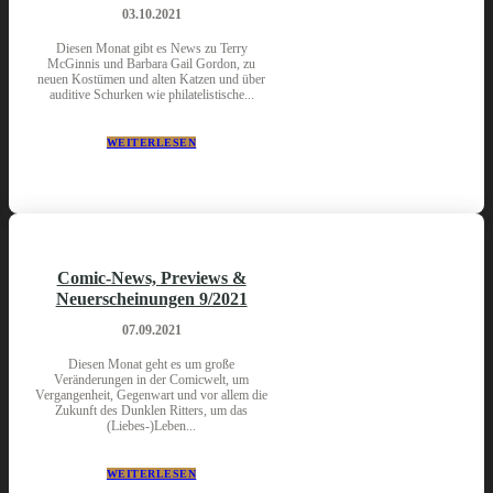
03.10.2021
Diesen Monat gibt es News zu Terry
McGinnis und Barbara Gail Gordon, zu
neuen Kostümen und alten Katzen und über
auditive Schurken wie philatelistische...
WEITERLESEN
Comic-News, Previews &
Neuerscheinungen 9/2021
07.09.2021
Diesen Monat geht es um große
Veränderungen in der Comicwelt, um
Vergangenheit, Gegenwart und vor allem die
Zukunft des Dunklen Ritters, um das
(Liebes-)Leben...
WEITERLESEN