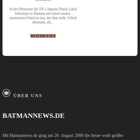
In der Miniserie für DCs Imprint Black Label
bekommt es Batman mit einem neuen,
monstösen Feind zu tun, der ihm mehr Arbeit
abnimmt, als...
WEITERLESEN
ÜBER UNS
BATMANNEWS.DE
Mit Batmannews.de ging am 20. August 2000 die heute wohl größte