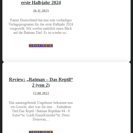
erste Halbjahr 2024
26.11.2023
Panini Deutschland hat nun sein vorläufiges
Verlagsprogramm für das erste Halbjahr 2024
vorgestellt. Wir werfen natürlich einen Blick
auf die Batman-Titel. Es ist wieder so...
WEITERLESEN
Review: „Batman – Das Reptil“
2 (von 2)
12.08.2022
Das namengebende Ungeheuer bekommt nun
ein Gesicht, aber was für eins ... Enthaltene
Titel:Das Reptil / Batman Reptilian #4 - 6
Autor*in: Garth EnnisKünstler*in: Derec
Donovan,...
WEITERLESEN