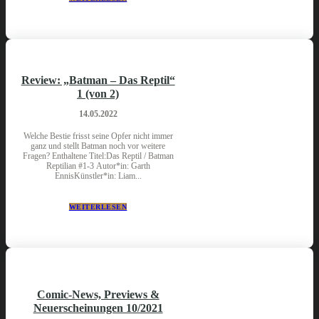
Review: „Batman – Das Reptil“
1 (von 2)
14.05.2022
Welche Bestie frisst seine Opfer nicht immer
ganz und stellt Batman noch vor weitere
Fragen? Enthaltene Titel:Das Reptil / Batman
Reptilian #1-3 Autor*in: Garth
EnnisKünstler*in: Liam...
WEITERLESEN
Comic-News, Previews &
Neuerscheinungen 10/2021