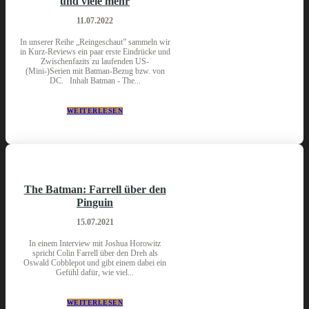
und viele mehr
11.07.2022
In unserer Reihe „Reingeschaut” sammeln wir
in Kurz-Reviews ein paar erste Eindrücke und
Zwischenfazits zu laufenden US-
(Mini-)Serien mit Batman-Bezug bzw. von
DC. Inhalt Batman - The...
WEITERLESEN
The Batman: Farrell über den
Pinguin
15.07.2021
In einem Interview mit Joshua Horowitz
spricht Colin Farrell über den Dreh als
Oswald Cobblepot und gibt einem dabei ein
Gefühl dafür, wie viel...
WEITERLESEN