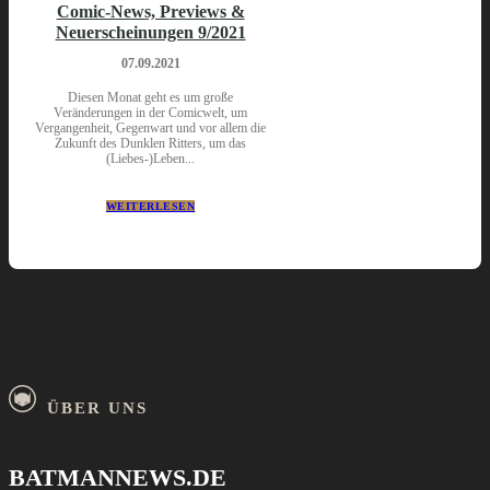
Comic-News, Previews &
Neuerscheinungen 9/2021
07.09.2021
Diesen Monat geht es um große
Veränderungen in der Comicwelt, um
Vergangenheit, Gegenwart und vor allem die
Zukunft des Dunklen Ritters, um das
(Liebes-)Leben...
WEITERLESEN
ÜBER UNS
BATMANNEWS.DE