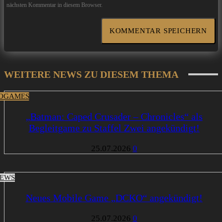
nächsten Kommentar in diesem Browser.
WEITERE NEWS ZU DIESEM THEMA
OGAMES
„Batman: Caped Crusader – Chronicles“ als
Begleitgame zu Staffel Zwei angekündigt!
25.07.2026
0
EWS
Neues Mobile Game „DCKO“ angekündigt!
25.07.2026
0