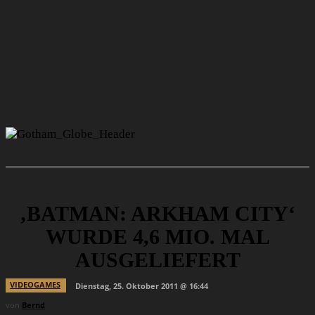
‚BATMAN: ARKHAM CITY‘
WURDE 4,6 MIO. MAL
AUSGELIEFERT
VIDEOGAMES
Dienstag, 25. Oktober 2011 @ 16:44
von
Bernd