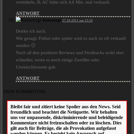
vermitteln, B: AC hätte sich 4,6 Mio. mal verkauft.
ANTWORT
Katsuragi
27.10.2011 um 13:24
Denke ich auch.
Wie gesagt: Früher oder später wird es auch so oft verkauft
werden 🙂
Nach all den positiven Reviews und Feedbacks wohl eher
schneller, wenn es noch einige Zweifler oder
Unentschlossene gab.
ANTWORT
DEIN KOMMENTAR: