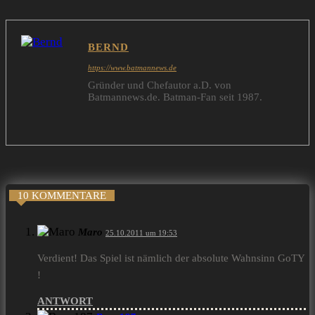
BERND
https://www.batmannews.de
Gründer und Chefautor a.D. von
Batmannews.de. Batman-Fan seit 1987.
10 KOMMENTARE
Maro
25.10.2011 um 19:53
Verdient! Das Spiel ist nämlich der absolute Wahnsinn GoTY
!
ANTWORT