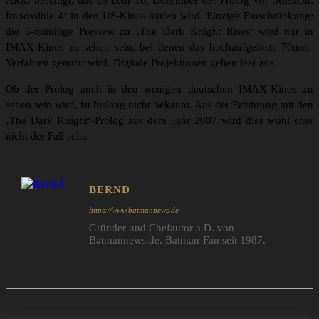
AMC bestätigt, das ab dem 16. Dezember der Prolog vor ‚Mission:
Impossible 4‘ in den US-Kinos laufen wird. Einzige Einschränkung:
die 6-minütige Preview zu ‚The Dark Knight Rises‘ wird nur in
IMAX-Kinos zu sehen sein, bei denen das hochaufgelöste 70mm-
Verfahren genutzt wird. Digitale Projektionen gehen leer aus.
Ob der Prolog auch in den wenigen deutschen IMAX-Kinos zu
sehen sein wird, ist bislang nicht bekannt. Aus der Erfahrung mit den
‚The Dark Knight‘-Prolog aus dem Jahr 2007 wird dies wohl eher
nicht der Fall sein.
BERND
https://www.batmannews.de
Gründer und Chefautor a.D. von
Batmannews.de. Batman-Fan seit 1987.