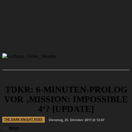
TDKR: 6-MINUTEN-PROLOG
VOR ‚MISSION: IMPOSSIBLE
4‘? [UPDATE]
THE DARK KNIGHT RISES
Dienstag, 25. Oktober 2011 @ 12:47
von
Bernd