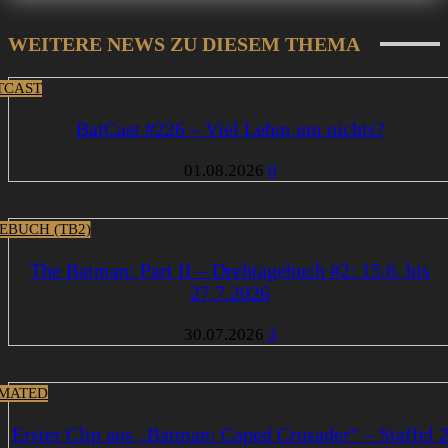
WEITERE NEWS ZU DIESEM THEMA
TCAST
BatCast #226 – Viel Lehm um nichts?
01.08.2026
0
EBUCH (TB2)
The Batman: Part II – Drehtagebuch #2: 15.6. bis
27.7.2026
30.07.2026
3
MATED
Erster Clip aus „Batman: Caped Crusader“ – Staffel 