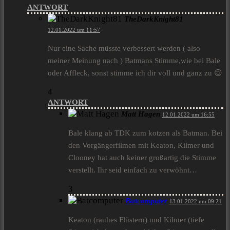
ANTWORT
TheDarkKnight81
12.01.2022 um 11:57
Nur eine Sache müsste verbessert werden ( also
meiner Meinung nach ) Batmans Stimme,wie bei Bale
oder Affleck, sonst stimme ich dir voll und ganz zu 😉
4
ANTWORT
Matt Hagen
12.01.2022 um 16:55
Bale klang ab TDK zum kotzen als Batman. Bei
den Vorgängerfilmen mit Keaton, Kilmer und
Clooney hat auch keiner großartig die Stimme
verstellt. Ihr seid einfach zu verwöhnt…
3
Batcomputer
13.01.2022 um 09:21
Keaton (rauhes Flüstern) und Kilmer (tiefe