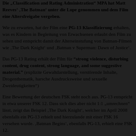
Die „Classification and Rating Administration“ MPA hat Matt
Reeves‘ ‚The Batman‘ unter die Lupe genommen und dem Film
eine Altersfreigabe vergeben.
Wie zu erwarten, hat der Film eine
PG-13 Klassifizierung
erhalten,
was es Kindern in Begleitung von Erwachsenen erlaubt den Film zu
sehen und entspricht damit der Alterseinstufung von Batman-Filmen
wie ‚The Dark Knight‘ und ‚Batman v Superman: Dawn of Justice‘.
Das PG-13 Rating erhält der Film für
“strong violence, disturbing
content, drug content, strong language, and some suggestive
material.”
(explizite Gewaltdarstellung, verstörende Inhalte,
Drogenthematik, harsche Ausdrucksweise und sexuelle
Zweideutigkeiten“)
Eine Bewertung der deutschen FSK steht noch aus. PG-13 entspricht
in etwa unserer FSK 12. Dass sich dies aber nicht 1:1 „umrechnen“
lässt, zeigt das Beispiel ‚The Dark Knight‘, welcher im April 2008
ebenfalls ein PG-13 erhielt und hierzulande mit einer FSK 16
versehen wurde. ‚Batman Begins‘, ebenfalls PG-13, erhielt eine FSK
12.