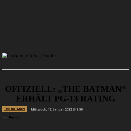
OFFIZIELL: „THE BATMAN“
ERHÄLT PG-13 RATING
THE BATMAN
Mittwoch, 12. Januar 2022 @ 9:56
von
Bernd