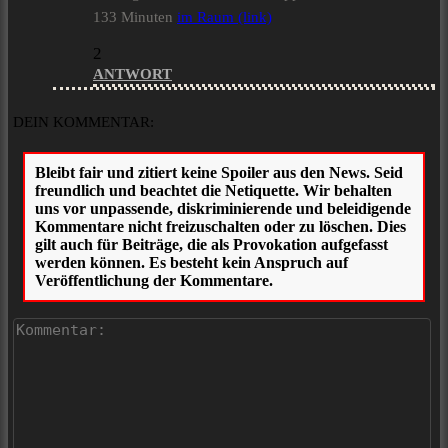
133 Minuten
im Raum (link)
2
ANTWORT
DEIN KOMMENTAR:
Ko