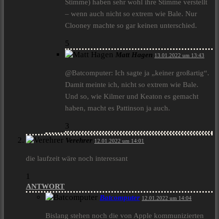
Stimme) haben sehr wohl ihre Stimme verstellt
– wenn auch nicht so extrem wie Bale. Nur
Clooney machte so gar keinen unterschied.
5
Matt Hagen
13.01.2022 um 13:43
@Batcomputer: Ich sagte ja „keiner großartig“.
Damit meinte ich, nicht so extrem wie Bale.
Und so, wie Kilmer und Keaton es gemacht
haben, macht es Pattinson ja auch.
3
Verehrer
12.01.2022 um 14:01
die laufzeit wäre noch interessant
1
ANTWORT
Batcomputer
12.01.2022 um 14:04
Bislang stehen noch die von Apple kommunizierten