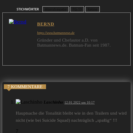
STICHWÖRTER
Altersfreigabe
PG-13
Rating
BERND
https://www.batmannews.de
Gründer und Chefautor a.D. von
Batmannews.de. Batman-Fan seit 1987.
7 KOMMENTARE
Laschinho
12.01.2022 um 10:17
Hauptsache die Tonalität bleibt wie in den Trailern und wird
nicht (wie bei Suicide Squad) nachträglich „spaßig“ !!!
7