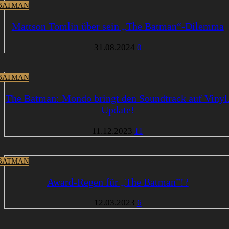
BATMAN
Mattson Tomlin über sein „The Batman“-Dilemma
31.08.2024
0
BATMAN
The Batman: Mondo bringt den Soundtrack auf Vinyl
Update!
11.12.2023
11
BATMAN
Award-Regen für „The Batman”!?
12.03.2023
6