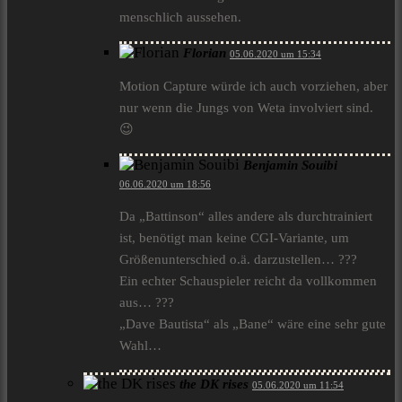
menschlich aussehen.
Florian
05.06.2020 um 15:34
Motion Capture würde ich auch vorziehen, aber
nur wenn die Jungs von Weta involviert sind.
😉
Benjamin Souibi
06.06.2020 um 18:56
Da „Battinson“ alles andere als durchtrainiert
ist, benötigt man keine CGI-Variante, um
Größenunterschied o.ä. darzustellen… ???
Ein echter Schauspieler reicht da vollkommen
aus… ???
„Dave Bautista“ als „Bane“ wäre eine sehr gute
Wahl…
the DK rises
05.06.2020 um 11:54