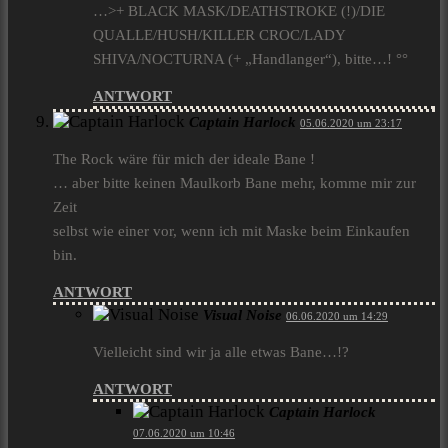
…>+ BLACK MASK/DEATHSTROKE (!)/DIE
QUALLE/HUSH/KILLER CROC/LADY
SHIVA/NOCTURNA (+ „Handlanger“), bitte…! °°
ANTWORT
Captain Harlock
05.06.2020 um 23:17
The Rock wäre für mich der ideale Bane !
… aber bitte keinen Maulkorb Bane mehr, komme mir zur
Zeit
selbst wie einer vor, wenn ich mit Maske beim Einkaufen
bin.
ANTWORT
Visual Noise
06.06.2020 um 14:29
Vielleicht sind wir ja alle etwas Bane…!?
ANTWORT
Captain Harlock
07.06.2020 um 10:46