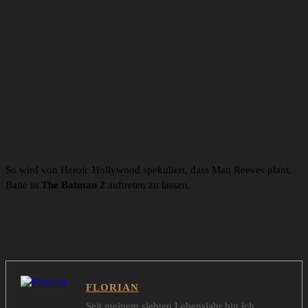
So wird von Heroic Hollywood spekuliert, dass Matt Reeves plant,
Bane in
The Batman 2
auftreten zu lassen.
FLORIAN
Seit meinem siebten Lebensjahr bin ich