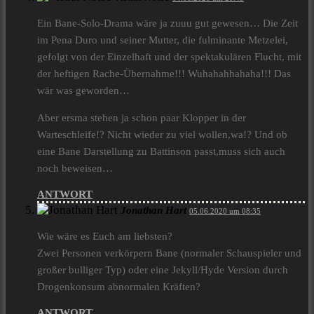
Ein Bane-Solo-Drama wäre ja zuuu gut gewesen… Die Zeit
im Pena Duro und seiner Mutter, die fulminante Metzelei,
gefolgt von der Einzelhaft und der spektakulären Flucht, mit
der heftigen Rache-Übernahme!!! Wuhahahhahaha!!! Das
wär was geworden…
Aber ersma stehen ja schon paar Klopper in der
Warteschleife!? Nicht wieder zu viel wollen,wa!? Und ob
eine Bane Darstellung zu Battinson passt,muss sich auch
noch beweisen…
ANTWORT
Jonathan Hart
05.06.2020 um 08:35
Wie wäre es Euch am liebsten?
Zwei Personen verkörpern Bane (normaler Schauspieler und
großer bulliger Typ) oder eine Jekyll/Hyde Version durch
Drogenkonsum abnormalen Kräften?
ANTWORT