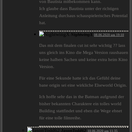
von Bautista mitbekommen kann.
Ich glaube dass Bautista unter der richtigen
Anleitung durchaus schauspielerisches Potential
hat.
NightwingX
08.06.2020 um 19:10
Das mit dem finalen cut ist sehr wichtig ?? lass
uns gleich ins Kino die Mega Version raushauen
keine halben Sachen und keine extra heim Kino
Version.
Für eine Sekunde hatte ich das Gefühl deine
bane origin sei eine wirkliche Elseworld Origin.
Ich hoffe sehr das in the Batman aufgrund der
bisher bekannten Charaktere ein tolles world
Building stattfindet und eben die Wege ebnet
für eine tolle filmreihe.
JasonTodd62
10.06.2020 um 11:35