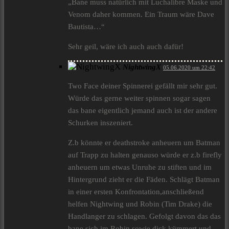
„Bane muss natürlich mit Luchalibre Maske und
Venom daher kommen. Ein Traum wäre Dave
Bautista…“
Sehr geil, wäre ich auch auch dafür!
NightwingX
05.06.2020 um 22:42
Two Face deiner Spinnerei gefällt mir sehr gut.
Würde das gerne weiter spinnen sogar sagen
das bane eigentlich jemand auch ist der andere
Schurken inszeniert.
Z.b könnte er deathstroke anheuern um Batman
auf Trapp zu halten genauso würde er z.b firefly
anheuern um etwas Unruhe zu stiften und im
Hintergrund zieht er die Fäden. Schlägt Batman
in einer ersten Konfrontation,anschließend
helfen Nightwing und Robin (Tim Drake) die
Handlanger zu schlagen. Gefolgt davon das das
bane sich im Robin sowie dick kümmert und