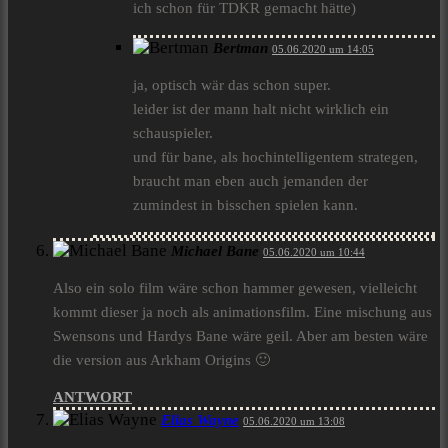
ich schon für TDKR gemacht hätte)
Bertman
05.06.2020 um 14:05
ja, optisch wär das schon super.
leider ist der mann halt nicht wirklich ein
schauspieler.
und für bane, als hochintelligentem strategen,
braucht man eben auch jemanden der
zumindest in bisschen spielen kann.
Michael Bane
05.06.2020 um 10:44
Also ein solo film wäre schon hammer gewesen, vielleicht
kommt dieser ja noch als animationsfilm. Eine mischung aus
Swensons und Hardys Bane wäre geil. Aber am besten wäre
die version aus Arkham Origins 🙂
ANTWORT
Elias Wayne
05.06.2020 um 13:08