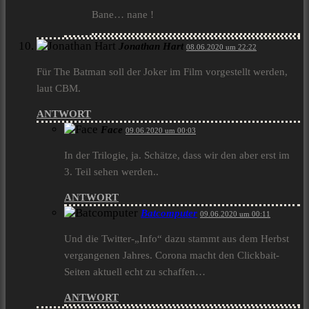
Bane… nane !
Jonathan Hart
08.06.2020 um 22:22
Für The Batman soll der Joker im Film vorgestellt werden,
laut CBM.
ANTWORT
Face
09.06.2020 um 00:03
In der Trilogie, ja. Schätze, dass wir den aber erst im
3. Teil sehen werden..
ANTWORT
Batcomputer
09.06.2020 um 00:11
Und die Twitter-„Info“ dazu stammt aus dem Herbst
vergangenen Jahres. Corona macht den Clickbait-
Seiten aktuell echt zu schaffen…
ANTWORT