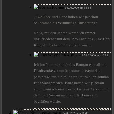
Florian
05.06.2020 um 06:03
„Two Face und Bane haben wir ja schon
bekommen als vernünftige Umsetzung“
Na ja, mit den Jahren werde ich immer
unzufriedener mit dem Two-Face aus „The Dark
Knight“. Da fehlt mir einfach was…
Elias Wayne
05.06.2020 um 13:04
Ich hoffe immer noch das Batman es mall mit
Deathstroke zu tun bekommen. Wenn das
passiert würde ein feuchter Traum aller Batman
Fans wahr werden. Bane hatten wir ja schon
auch wenn ich eine Comic Getreue Version mit
dem Gift Venom auch auf der Leinwand
begrüßen würde.
Visual Noise
04.06.2020 um 20:43