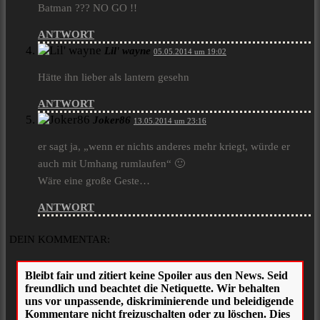
Batman ??? NO GO !!
ANTWORT
Lil' wayne
05.05.2014 um 19:02
Hätte ihn lieber als lantern gesehn
ANTWORT
Joker86
13.05.2014 um 23:16
er sagt ja, „wenn er nichts anderes mehr kriegt, würde er
auch mit Umhang rumlaufen“ 🙂
Wäre eine große Geste…
ANTWORT
DEIN KOMMENTAR: