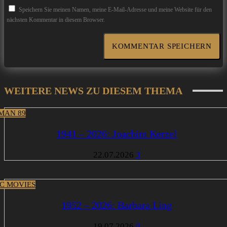
Speichern Sie meinen Namen, meine E-Mail-Adresse und meine Website für den
nächsten Kommentar in diesem Browser.
WEITERE NEWS ZU DIESEM THEMA
MAN 89
1941 – 2026: Joachim Kerzel
22.07.2026
3
IC MOVIES
1952 – 2026: Barbara Ling
19.07.2026
0