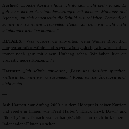
Hartnett:
„Solche Agenten hatte ich danach nicht mehr lange. Es
gab eine menge Auseinandersetzungen mit meinem Manager und
Agenten, um sich gegenseitig die Schuld zuzuschieben. Letztendlich
kamen wir zu einem bestimmten Punkt, an dem wir nicht mehr
miteinander arbeiten konnten.“
DETAILS:
„Was würdest du antworten, wenn Warner Bros. dich
morgen anrufen würde und sagen würde, ‚Josh, wir würden dich
immer noch gern mit einem Umhang sehen. Wir haben hier ein
großartig neues Konzept…‘?
Hartnett:
„Ich würde antworten, ‚Lasst uns darüber sprechen,
vielleicht kommen wir ja zusammen.‘ Kompromisse ängstigen mich
nicht mehr.“
—
Josh Hartnett war Anfang 2000 auf dem Höhepunkt seiner Karriere
und spielte in Filmen wie ‚Pearl Harbor‘, ‚Black Hawk Down‘ und
‚Sin City‘ mit. Danach war er hauptsächlich nur noch in kleineren
Independent-Filmen zu sehen.