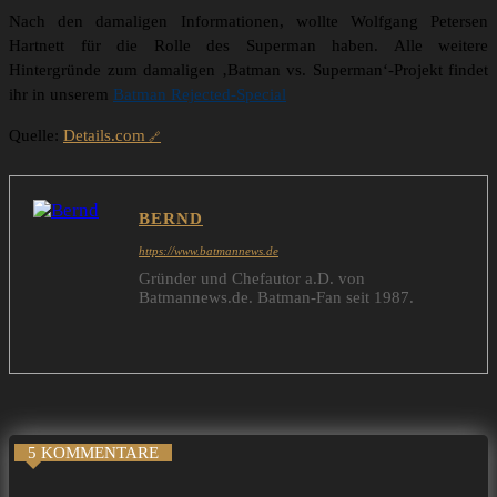
Nach den damaligen Informationen, wollte Wolfgang Petersen
Hartnett für die Rolle des Superman haben. Alle weitere
Hintergründe zum damaligen ‚Batman vs. Superman‘-Projekt findet
ihr in unserem
Batman Rejected-Special
Quelle:
Details.com
BERND
https://www.batmannews.de
Gründer und Chefautor a.D. von
Batmannews.de. Batman-Fan seit 1987.
5 KOMMENTARE