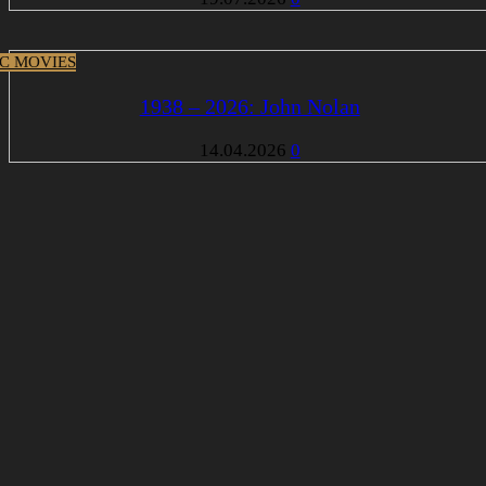
IC MOVIES
1938 – 2026: John Nolan
14.04.2026
0