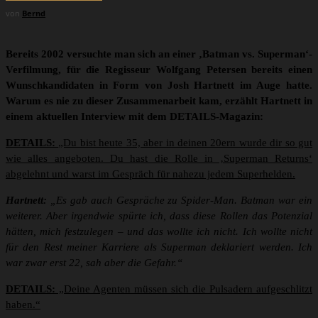
von
Bernd
Bereits 2002 versuchte man sich an einer ‚Batman vs. Superman‘-
Verfilmung, für die Regisseur Wolfgang Petersen bereits einen
Wunschkandidaten in Form von Josh Hartnett im Auge hatte.
Warum es nie zu dieser Zusammenarbeit kam, erzählt Hartnett in
einem aktuellen Interview mit dem DETAILS-Magazin:
DETAILS:
„Du bist heute 35, aber in deinen 20ern wurde dir so gut
wie alles angeboten. Du hast die Rolle in ‚Superman Returns‘
abgelehnt und warst im Gespräch für nahezu jedem Superhelden.
Hartnett:
„Es gab auch Gespräche zu Spider-Man. Batman war ein
weiterer. Aber irgendwie spürte ich, dass diese Rollen das Potenzial
hätten, mich festzulegen – und das wollte ich nicht. Ich wollte nicht
für den Rest meiner Karriere als Superman deklariert werden. Ich
war zwar erst 22, sah aber die Gefahr.“
DETAILS:
„Deine Agenten müssen sich die Pulsadern aufgeschlitzt
haben.“