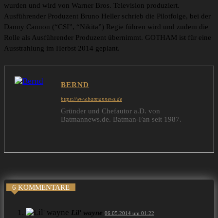
wurden und wird von Warner Bros. Television produziert.
Ausführender Produzent Bruno Heller schrieb die Pilotfolge, bei der
Danny Cannon (“CSI”, “Nikita”) Regie führen wird und zudem die
Rolle als Ausführender Produzent übernimmt. GOTHAM ist für eine
Ausstrahlung im Herbst 2014 geplant.
BERND
https://www.batmannews.de
Gründer und Chefautor a.D. von
Batmannews.de. Batman-Fan seit 1987.
6 KOMMENTARE
Lil' wayne
06.05.2014 um 01:22