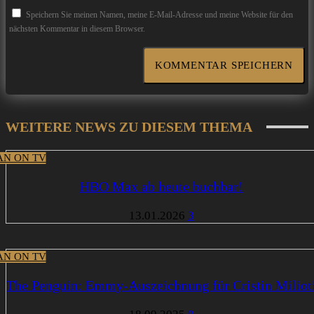
Speichern Sie meinen Namen, meine E-Mail-Adresse und meine Website für den
nächsten Kommentar in diesem Browser.
WEITERE NEWS ZU DIESEM THEMA
N ON TV
HBO Max ab heute buchbar!
13.01.2026
3
N ON TV
The Penguin: Emmy-Auszeichnung für Cristin Miliot