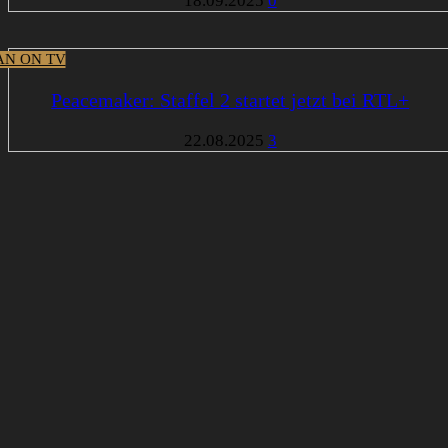
18.09.2025
0
N ON TV
Peacemaker: Staffel 2 startet jetzt bei RTL+
22.08.2025
3