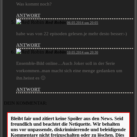
Was kommt noch?
ANTWORT
Red Robin
06.05.2014 um 20:05
habe was von 22 episoden gelesen.je mehr desto besser:-)
ANTWORT
Red Robin
10.05.2014 um 20:30
Ensemble-Bild online…Auch Joker soll in der Serie
vorkommen..man macht sich eine menge gedanken um
ihn.heisst es 🙂
ANTWORT
DEIN KOMMENTAR: