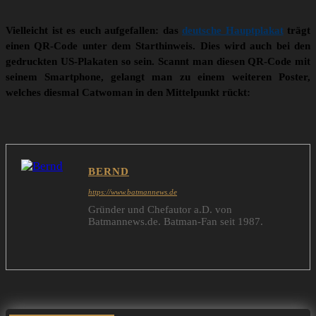
Vielleicht ist es euch aufgefallen: das
deutsche Hauptplakat
trägt
einen QR-Code unter dem Starthinweis. Dies wird auch bei den
gedruckten US-Plakaten so sein. Scannt man diesen QR-Code mit
seinem Smartphone, gelangt man zu einem weiteren Poster,
welches diesmal Catwoman in den Mittelpunkt rückt:
BERND
https://www.batmannews.de
Gründer und Chefautor a.D. von
Batmannews.de. Batman-Fan seit 1987.