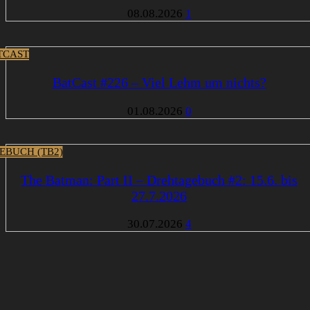
08.08.2026
1
TCAST
BatCast #226 – Viel Lehm um nichts?
01.08.2026
0
EBUCH (TB2)
The Batman: Part II – Drehtagebuch #2: 15.6. bis
27.7.2026
30.07.2026
4