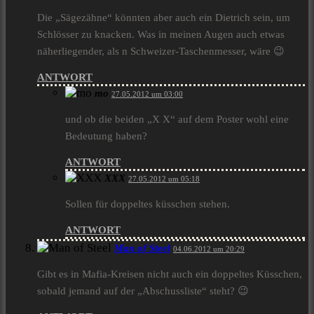
Die „Sägezähne“ könnten aber auch ein Dietrich sein, um
Schlösser zu knacken. Was in meinen Augen auch etwas
näherliegender, als n Schweizer-Taschenmesser, wäre 😉
ANTWORT
mo
27.05.2012 um 03:00
und ob die beiden „X X“ auf dem Poster wohl eine
Bedeutung haben?
ANTWORT
XXX
27.05.2012 um 05:18
Sollen für doppeltes küsschen stehen.
ANTWORT
Man of Steel
04.06.2012 um 20:29
Gibt es in Mafia-Kreisen nicht auch ein doppeltes Küsschen,
sobald jemand auf der „Abschussliste“ steht? 😉