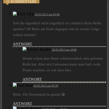
11 KOMMENTARE
XXX
26.05.2012 um 03:08
Soll die eigentlich nicht angeblich ne ziemlich dicke Rolle
spielen? Ob Bane am Ende dagegen wie ne zweite Geige
wirken könnte?
ANTWORT
Sandro
26.05.2012 um 18:06
Denke schon dass Bane schlussendlich eine grössere
Rolle hat. Aber mit Catwoman kann man halt coole
Poster machen, so wie dass hier.
ANTWORT
Paul
26.05.2012 um 03:30
Hehe. Der Kussmund ist genial 😀
ANTWORT