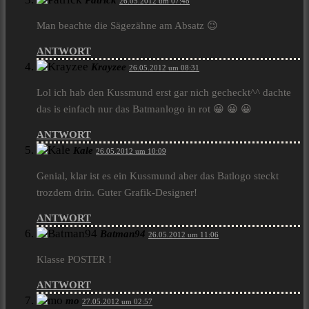
Patrick
26.05.2012 um 07:48
Man beachte die Sägezähne am Absatz 😉
ANTWORT
Krayzee
26.05.2012 um 08:31
Lol ich hab den Kussmund erst gar nich gecheckt^^ dachte
das is einfach nur das Batmanlogo in rot 😀 😀 😀
ANTWORT
Kale
26.05.2012 um 10:09
Genial, klar ist es ein Kussmund aber das Batlogo steckt
trozdem drin. Guter Grafik-Designer!
ANTWORT
Batman94
26.05.2012 um 11:06
Klasse POSTER !
ANTWORT
mo
27.05.2012 um 02:57