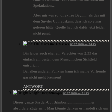
Spekulation…
Aber mir war so, direkt zu Beginn, als das mit
dem Snyder Cut rauskam, dass ich so etwas
gelesen hätte. Quelle hab ich dafür jetzt leider
nicht parat.
the DK rises
08.07.2020 um 14:45
Bin leider auch eher ein Verechter von 2,33 das
einfach am besten dem Menschlichen Sichtfeld
entspricht.
Bei allen anderen Punkten kann ich meine Vorfreude
gar nicht meht bremsen!
ANTWORT
BrightKnight
08.07.2020 um 11:43
Dieses ganze Snyder-Cut Brimborium nimmt immer
absurdere Züge an… Man könnte denken es handelt sich um