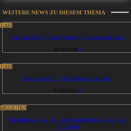
WEITERE NEWS ZU DIESEM THEMA
TCAST
BatCast #227 – Dark Victory 3: Liebe und Hass
08.08.2026
0
TCAST
BatCast #226 – Viel Lehm um nichts?
01.08.2026
0
EBUCH (TB2)
The Batman: Part II – Drehtagebuch #2: 15.6. bis
27.7.2026