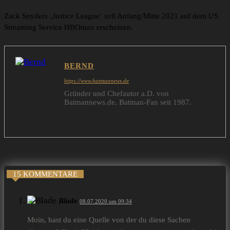
Zack Snyders ‚Justice League‘ soll Anfang/Mitte 2021 auf dem US
Streaming Service HBOmax erscheinen.
BERND
https://www.batmannews.de
Gründer und Chefautor a.D. von
Batmannews.de. Batman-Fan seit 1987.
15 KOMMENTARE
Blade
08.07.2020 um 09:34
Moin, hast du eine Quelle von der du diese Sachen