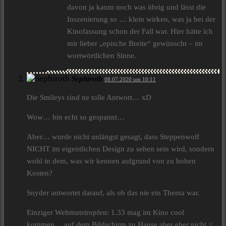
davon ja kaum noch was übrig und lässt die
Inszenierung so … klein wirken, was ja bei der
Kinofassung schon der Fall war. Hier hätte ich
mir lieber „epische Breite“ gewünscht – im
wortwörtlichen Sinne.
Sephiroth
08.07.2020 um 10:11
Die Smileys sind ne tolle Antwort… xD
Wow… bin echt so gespannt…
Aber… wurde nicht unlängst gesagt, dass Steppenwolf
NICHT im eigentlichen Design zu sehen sein wird, sondern
wohl in dem, was wir kennen aufgrund von zu hohen
Kosten?
Snyder antwortet darauf, als ob das nie ein Thema war.
Einziger Wehmutstropfen: 1.33 mag im Kino cool
kommen… auf dem Bildschirm zu Hause aber eher nicht :/