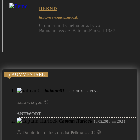
BERND
https://www.batmannews.de
Gründer und Chefautor a.D. von
Batmannews.de. Batman-Fan seit 1987.
5 KOMMENTARE
batman01
15.02.2018 um 19:53
haha wie geil 🙂
ANTWORT
Captain Harlock
15.02.2018 um 20:11
🙂 Da bin ich dabei, das ist Priima … !!! 😀