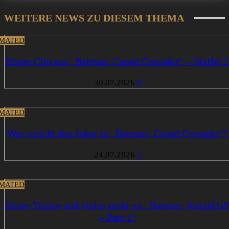
WEITERE NEWS ZU DIESEM THEMA
MATED
Erster Clip aus „Batman: Caped Crusader“ – Staffel 
30.07.2026
8
MATED
Wer spricht den Joker in „Batman: Caped Crusader“?
24.07.2026
5
MATED
Erster Trailer und vieles mehr zu „Batman: Knightfal
– Part 1“