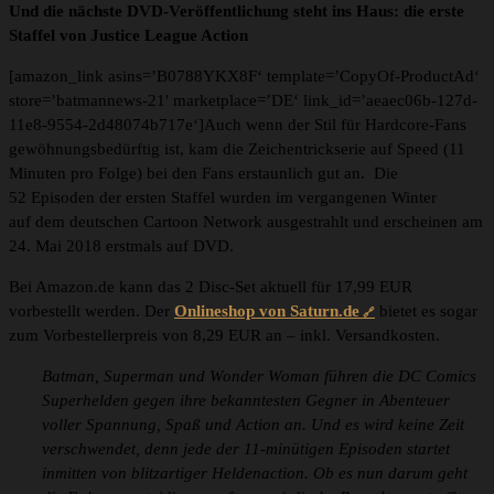
Und die nächste DVD-Veröffentlichung steht ins Haus: die erste
Staffel von Justice League Action
[amazon_link asins=’B0788YKX8F‘ template=’CopyOf-ProductAd‘
store=’batmannews-21′ marketplace=’DE‘ link_id=’aeaec06b-127d-
11e8-9554-2d48074b717e‘]Auch wenn der Stil für Hardcore-Fans
gewöhnungsbedürftig ist, kam die Zeichentrickserie auf Speed (11
Minuten pro Folge) bei den Fans erstaunlich gut an. Die
52 Episoden der ersten Staffel wurden im vergangenen Winter
auf dem deutschen Cartoon Network ausgestrahlt und erscheinen am
24. Mai 2018 erstmals auf DVD.
Bei Amazon.de kann das 2 Disc-Set aktuell für 17,99 EUR
vorbestellt werden. Der
Onlineshop von Saturn.de
bietet es sogar
zum Vorbestellerpreis von 8,29 EUR an – inkl. Versandkosten.
Batman, Superman und Wonder Woman führen die DC Comics
Superhelden gegen ihre bekanntesten Gegner in Abenteuer
voller Spannung, Spaß und Action an. Und es wird keine Zeit
verschwendet, denn jede der 11-minütigen Episoden startet
inmitten von blitzartiger Heldenaction. Ob es nun darum geht