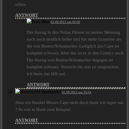
sehen.
ANTWORT
Stan
02.09.2012 um 00:00
Der Anzug in den Nolan Filmen ist meiner Meinung
nach auch deutlich heller und hat mehr Grautöne als
die von Burton/Schumacher. Lediglich das Cape ist
komplett schwarz. Aber das ist es in den Comics auch.
Der Anzug von Burton/Schumacher dagegen ist
komplett schwarz. Versucht die mal zu vergleichen,
ich finde das fällt auf.
ANTWORT
Batman94
01.09.2012 um 16:54
Aber ein Dunkel Blaues Cape sieht doch finde ich super aus
? So wie in Hush zum Beispiel.
ANTWORT