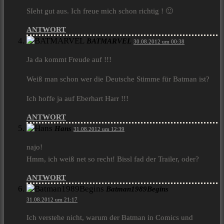
SIeht gut aus. Ich freue mich schon richtig ! 🙂
ANTWORT
BATMARVEL
30.08.2012 um 00:38
Ja da kommt Freude auf !!!
Weiß man schon wer die Deutsche Stimme für Batman ist?
Ich hoffe ja auf Eberhart Harr !!!
ANTWORT
Hans
31.08.2012 um 12:39
najo!
Hmm, ich weiß net so recht! Bissl fad der Trailer, oder?
ANTWORT
Batman1989Begins
31.08.2012 um 21:17
Ich verstehe nicht, warum der Batman in Comics und