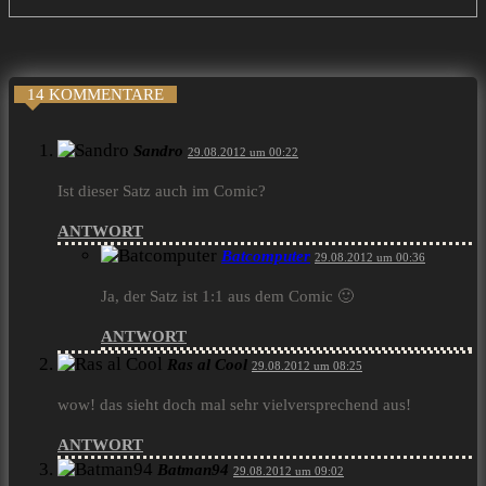
14 KOMMENTARE
Sandro
29.08.2012 um 00:22
Ist dieser Satz auch im Comic?
ANTWORT
Batcomputer
29.08.2012 um 00:36
Ja, der Satz ist 1:1 aus dem Comic 🙂
ANTWORT
Ras al Cool
29.08.2012 um 08:25
wow! das sieht doch mal sehr vielversprechend aus!
ANTWORT
Batman94
29.08.2012 um 09:02