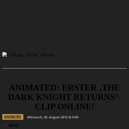
ANIMATED: ERSTER ‚THE
DARK KNIGHT RETURNS‘-
CLIP ONLINE!
ANIMATED
Mittwoch, 29. August 2012 @ 0:06
von
Bernd