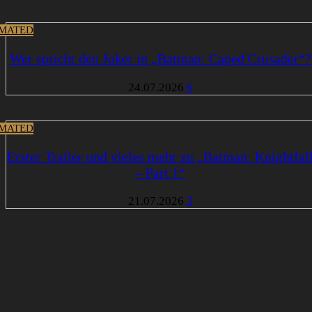
MATED
Wer spricht den Joker in „Batman: Caped Crusader“?
24.07.2026
6
MATED
Erster Trailer und vieles mehr zu „Batman: Knightfal
– Part 1“
21.07.2026
3