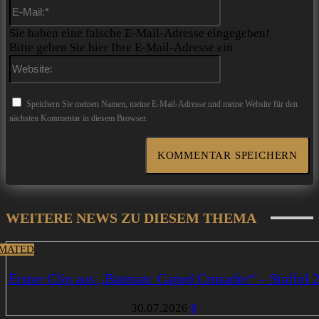
E-
Mail:*
Sie haben eine falsche E-Mail-Adresse eingegeben!
Bitte geben Sie hier Ihre E-Mail-Adresse ein
Website:
Speichern Sie meinen Namen, meine E-Mail-Adresse und meine Website für den
nächsten Kommentar in diesem Browser.
WEITERE NEWS ZU DIESEM THEMA
MATED
Erster Clip aus „Batman: Caped Crusader“ – Staffel 
30.07.2026
8