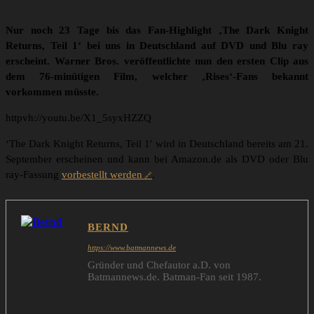
Nur noch 23 Tage bis das Fan-Highlight ‚The Dark Knight
Returns, Teil 1‘ bei uns in Deutschland auf DVD und Blu ray
erscheint. Warner Bros. veröffentlichte nun den ersten Clip aus
dem 76-minütigen Film, welcher ‚Rises‘-Fans bekannt
vorkommen müsste.
httpvh://youtu.be/X1_5syxHZZQ
‘The Dark Knight Returns, Teil 1′ wird in Deutschland bereits am 21.
September erscheinen und kann bei Amazon.de als DVD oder Blu
ray-Fassung
vorbestellt werden
.
BERND
https://www.batmannews.de
Gründer und Chefautor a.D. von
Batmannews.de. Batman-Fan seit 1987.