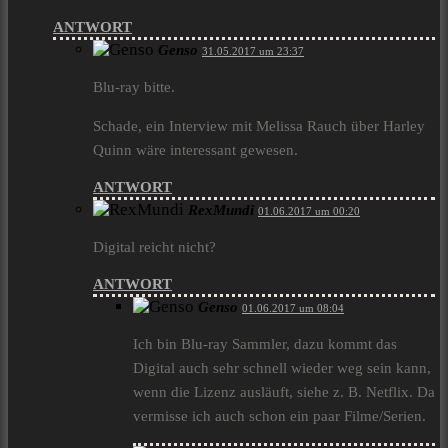
ANTWORT
Genso
31.05.2017 um 23:37
Blu-ray bitte.
Schade, ein Interview mit Melissa Rauch über Harley
Quinn wäre interessant gewesen.
ANTWORT
RexMundi
01.06.2017 um 00:20
Digital reicht nicht?
ANTWORT
Genso
01.06.2017 um 08:04
Ich bin Blu-ray Sammler, dazu kommt das
Digital auch sehr schnell wieder weg sein kann,
wenn die Lizenz ausläuft, siehe z. B. Netflix. Da
vermisse ich auch schon ein paar Filme/Serien.