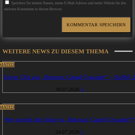
Speichern Sie meinen Namen, meine E-Mail-Adresse und meine Website für den
nächsten Kommentar in diesem Browser.
WEITERE NEWS ZU DIESEM THEMA
MATED
Erster Clip aus „Batman: Caped Crusader“ – Staffel 
30.07.2026
3
MATED
Wer spricht den Joker in „Batman: Caped Crusader“?
24.07.2026
1