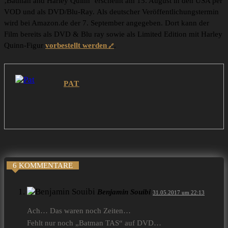
‚Batman and Harley Quinn‘ erscheint am 15. August in den USA per
VOD und als DVD/Blu-Ray. Als deutscher Veröffentlichungstermin
wird bei Amazon.de der 7. September angegeben. Dort kann der
Film bereits als DVD & Blu ray sowie als Limited Edition mit Harley
Quinn-Figur
vorbestellt werden
.
PAT
6 KOMMENTARE
Benjamin Souibi
31.05.2017 um 22:13
Ach… Das waren noch Zeiten…
Fehlt nur noch „Batman TAS“ auf DVD…