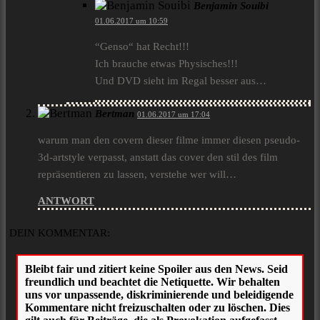
Benjamin Souibi
01.06.2017 um 10:59
“Genso“ hat Recht!!!
Ich brauche etwas Physisches!!!
Und DVD sieht im Regal besser aus…
Bertman
01.06.2017 um 17:04
warum man den covern dieser filme immer diesen pseudo-
3d-artstyle verpasst, anstatt das cover den stil des film
repräsentieren zu lassen, verstehe wer will…
ANTWORT
DEIN KOMMENTAR: