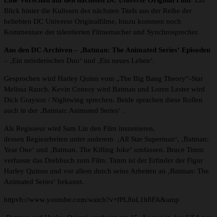
Eine Vorschau auf den nächsten
DC Universe
Original Film
: Ein
Blick hinter die Kulissen des nächsten Titels aus der Reihe der
beliebten DC Universe Originalfilme, hinzu kommen noch
Kommentare der talentierten Filmemacher und Synchrosprecher.
Aus den DC Archiven
– ‚Batman: The Animated Series‘ Episoden
– ‚Ein mörderisches Duo‘ und ‚Ein neues Leben‘.
Gesprochen wird Harley Quinn vom „The Big Bang Theory“-Star
Melissa Rauch. Kevin Conroy wird Batman und Loren Lester wird
Dick Grayson / Nightwing sprechen. Beide sprachen diese Rollen
auch in der ‚Batman: Animated Series‘ .
Als Regisseur wird Sam Liu den Film inszenieren,
dessen Regiearbeiten unter anderem ‚All Star Superman‘, ‚Batman:
Year One‘ und ‚Batman. The Killing Joke‘ umfassen. Bruce Timm
verfasste das Drehbuch zum Film. Timm ist der Erfinder der Figur
Harley Quinns und vor allem durch seine Arbeiten an ‚Batman: The
Animated Series‘ bekannt.
httpvh://www.youtube.com/watch?v=fPL8uL1h8FA&amp