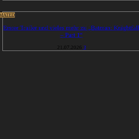
MATED
Erster Trailer und vieles mehr zu „Batman: Knightfal
– Part 1“
21.07.2026
3