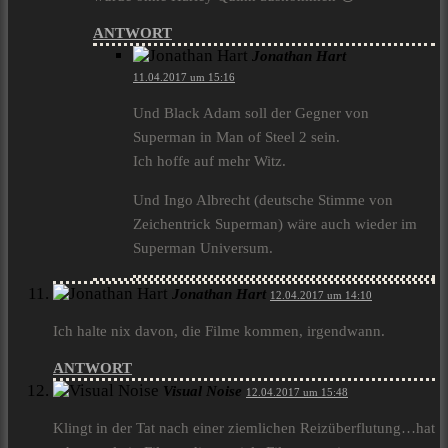
ANTWORT
Jonathan Hart
11.04.2017 um 15:16
Und Black Adam soll der Gegner von
Superman in Man of Steel 2 sein.
Ich hoffe auf mehr Witz.
Und Ingo Albrecht (deutsche Stimme von
Zeichentrick Superman) wäre auch wieder im
Superman Universum.
Jonathan Hart
12.04.2017 um 14:10
Ich halte nix davon, die Filme kommen, irgendwann.
ANTWORT
Visual Noise
12.04.2017 um 15:48
Klingt in der Tat nach einer ziemlichen Reizüberflutung…hat