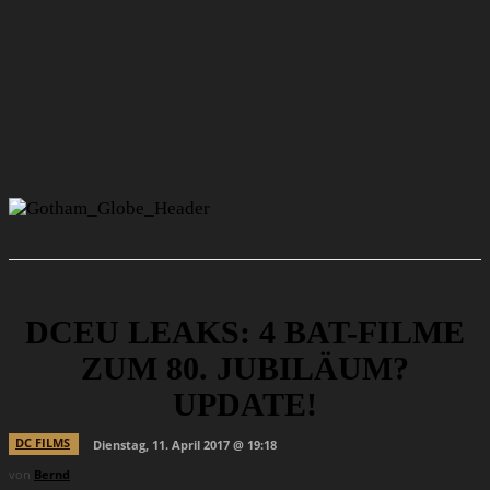
DCEU LEAKS: 4 BAT-FILME
ZUM 80. JUBILÄUM?
UPDATE!
DC FILMS
Dienstag, 11. April 2017 @ 19:18
von
Bernd