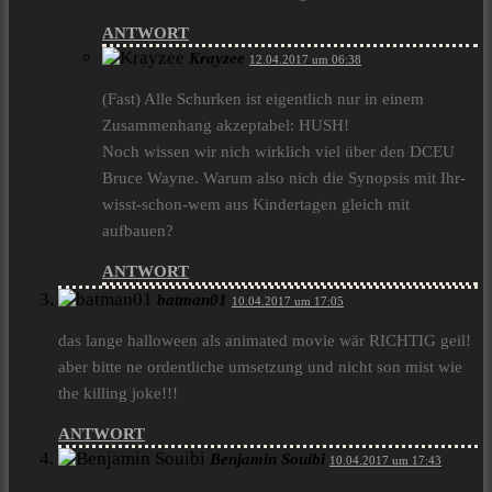
ANTWORT
Krayzee
12.04.2017 um 06:38
(Fast) Alle Schurken ist eigentlich nur in einem
Zusammenhang akzeptabel: HUSH!
Noch wissen wir nich wirklich viel über den DCEU
Bruce Wayne. Warum also nich die Synopsis mit Ihr-
wisst-schon-wem aus Kindertagen gleich mit
aufbauen?
ANTWORT
batman01
10.04.2017 um 17:05
das lange halloween als animated movie wär RICHTIG geil!
aber bitte ne ordentliche umsetzung und nicht son mist wie
the killing joke!!!
ANTWORT
Benjamin Souibi
10.04.2017 um 17:43