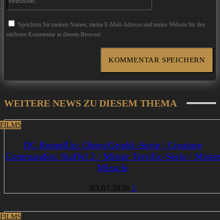
Speichern Sie meinen Namen, meine E-Mail-Adresse und meine Website für den
nächsten Kommentar in diesem Browser.
WEITERE NEWS ZU DIESEM THEMA
 FILMS
DC RoundUp: Olsen/Grodd -Serie / Creature
Commandos: Staffel 2 / Mister Terrific-Serie / Miste
Miracle
05.07.2026
1
 FILMS