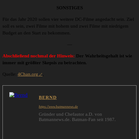
SONSTIGES
Für das Jahr 2020 sollen vier weitere DC-Filme angedacht sein. Ziel
soll es sein, zwei Filme mit hohem und zwei Filme mit niedrigem
Budget an den Start zu bekommen.
—
Abschließend nochmal der Hinweis:
Der Wahrheitsgehalt ist wie
immer mit größter Skepsis zu betrachten.
Quelle:
4Chan.org
,
BERND
https://www.batmannews.de
Gründer und Chefautor a.D. von
Batmannews.de. Batman-Fan seit 1987.