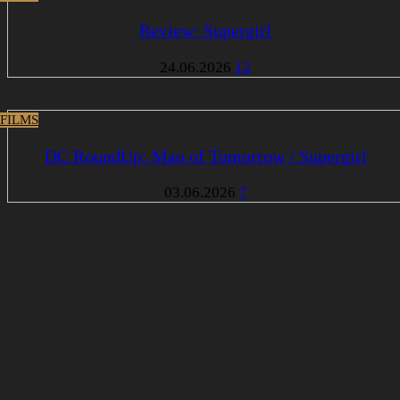
Review: Supergirl
24.06.2026
12
 FILMS
DC RoundUp: Man of Tomorrow / Supergirl
03.06.2026
7