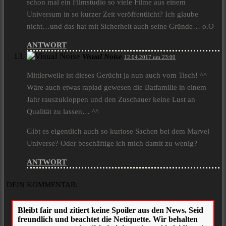
schon mal ein Filmstudio so viele Filme aus einem
Universum in so kurzer Zeit veröffentlicht? Ich glaube
nicht…und das hat mit Sicherheit auch seine Gründe… o.O
ANTWORT
Visual Noise
12.04.2017 um 23:00
Mittlerweile ist dieses Gerücht ja nun auch vom Tisch! ^^
Wäre auch etwas rapiad gewesen die Batfamilie in einem
Jahr rauszukloppen und den Zuschauer keine Lust an
Qualität zu lassen… ^^
Gibt es eigentlich auch so kuriose Sachen bei dem Marvel
Universe? Oder beschäftige ich mich damit zu wenig?
ANTWORT
DEIN KOMMENTAR: