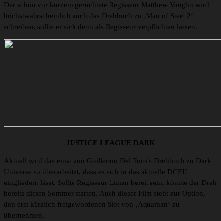
Der schon vor kurzem gerüchtete Regisseur Matthew Vaughn wird
höchstwahrscheinlich auch das Drehbuch zu ‚Man of Steel 2‘
schreiben, sollte er sich denn als Regisseur verpflichten lassen.
JUSTICE LEAGUE DARK
Aktuell wird das einst von Guillermo Del Toro’s Drehbuch zu Dark
Universe so überarbeitet, dass es sich in das aktuelle DCEU
eingliedern lässt. Sollte Regisseur Liman bereit sein, könnte der Dreh
bereits diesen Sommer starten. Auch dieser Film steht zur Option,
den erst kürzlich freigewordenen Slot von ‚Aquaman‘ zu
übernehmen.