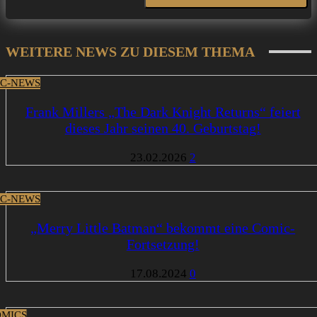
WEITERE NEWS ZU DIESEM THEMA
C-NEWS
Frank Millers „The Dark Knight Returns“ feiert
dieses Jahr seinen 40. Geburtstag!
23.02.2026
2
C-NEWS
„Merry Little Batman“ bekommt eine Comic-
Fortsetzung!
17.08.2024
0
MICS