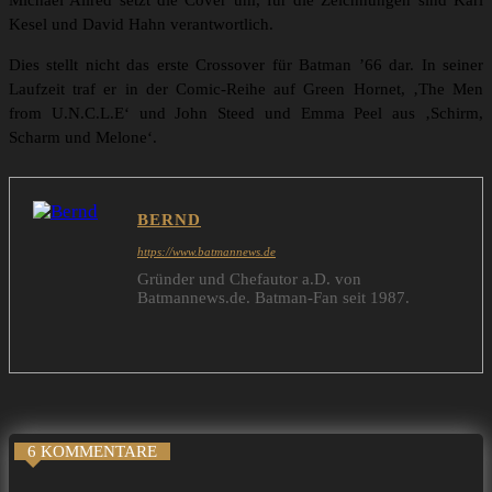
Michael Allred setzt die Cover um, für die Zeichnungen sind Karl
Kesel und David Hahn verantwortlich.
Dies stellt nicht das erste Crossover für Batman ’66 dar. In seiner
Laufzeit traf er in der Comic-Reihe auf Green Hornet, ‚The Men
from U.N.C.L.E‘ und John Steed und Emma Peel aus ‚Schirm,
Scharm und Melone‘.
BERND
https://www.batmannews.de
Gründer und Chefautor a.D. von
Batmannews.de. Batman-Fan seit 1987.
6 KOMMENTARE