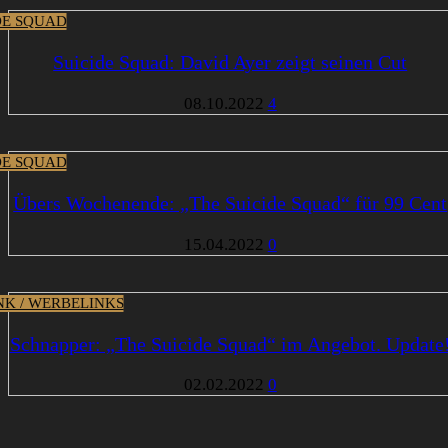
DE SQUAD
Suicide Squad: David Ayer zeigt seinen Cut
08.10.2022
4
DE SQUAD
Übers Wochenende: „The Suicide Squad“ für 99 Cent
15.04.2022
0
INK / WERBELINKS
Schnapper: „The Suicide Squad“ im Angebot. Update
02.02.2022
0