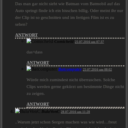
Das man gar nicht sieht wie Batman vom Batmobil auf das
Auto springt finde ich ein bisschen billig. Oder meint ihr nur
der Clip ist so geschnitten und im fertigen Film ist es zu
sehen?
ANTWORT
Comicheld
25.07.2016 um 07:37
das=dass
ANTWORT
Batcomputer
25.07.2016 um 08:02
Würde mich zumindest nicht überraschen. Solche
Clips werden gerne gekürzt um bestimmte Dinge nicht
zu zeigen.
ANTWORT
BulaVonC
28.07.2016 um 11:28
..Warum jetzt schon Sorgen machen was wie wird…freut