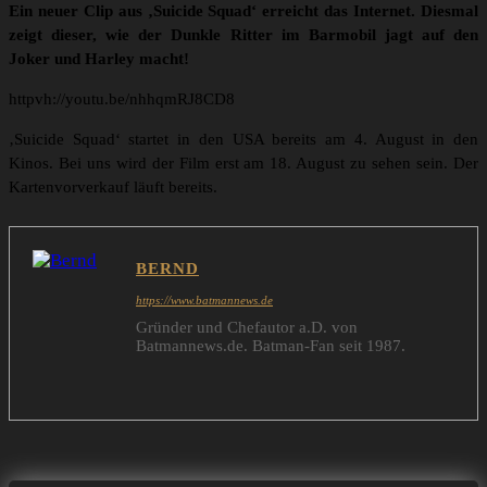
Ein neuer Clip aus ‚Suicide Squad‘ erreicht das Internet. Diesmal
zeigt dieser, wie der Dunkle Ritter im Barmobil jagt auf den
Joker und Harley macht!
httpvh://youtu.be/nhhqmRJ8CD8
‚Suicide Squad‘ startet in den USA bereits am 4. August in den
Kinos. Bei uns wird der Film erst am 18. August zu sehen sein. Der
Kartenvorverkauf läuft bereits.
BERND
https://www.batmannews.de
Gründer und Chefautor a.D. von
Batmannews.de. Batman-Fan seit 1987.