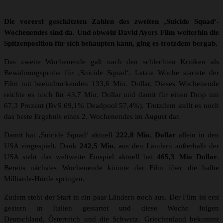
Die vorerst geschätzten Zahlen des zweiten ‚Suicide Squad‘-
Wochenendes sind da. Und obwohl David Ayers Film weiterhin die
Spitzenposition für sich behaupten kann, ging es trotzdem bergab.
Das zweite Wochenende galt nach den schlechten Kritiken als
Bewährungsprobe für ‚Suicide Squad‘. Letzte Woche startete der
Film mit beeindruckenden 133,6 Mio. Dollar. Dieses Wochenende
reichte es noch für 43,7 Mio. Dollar und damit für einen Drop um
67,3 Prozent (BvS 69,1% Deadpool 57,4%). Trotzdem stellt es noch
das beste Ergebnis eines 2. Wochenendes im August dar.
Damit hat ‚Suicide Squad‘ aktuell
222,8 Mio. Dollar
allein in den
USA eingespielt. Dank
242,5 Mio.
aus den Ländern außerhalb der
USA steht das weltweite Einspiel aktuell bei
465,3 Mio Dollar
.
Bereits nächstes Wochenende könnte der Film über die halbe
Milliarde-Hürde springen.
Zudem steht der Start in ein paar Ländern noch aus. Der Film ist erst
gestern in Italien gestartet und diese Woche folgen
Deutschland, Österreich und die Schweiz. Griechenland bekommt