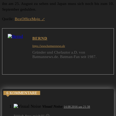
ihn am 25. August zu sehen und Japan muss sich noch bis zum 10.
September gedulden.
Quelle:
BoxOfficeMojo
BERND
https://www.batmannews.de
Gründer und Chefautor a.D. von
Batmannews.de. Batman-Fan seit 1987.
6 KOMMENTARE
Visual Noise
14.08.2016 um 21:38