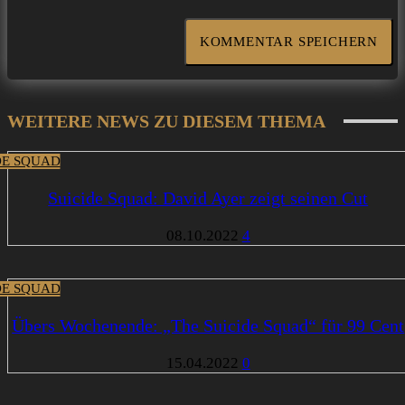
WEITERE NEWS ZU DIESEM THEMA
DE SQUAD
Suicide Squad: David Ayer zeigt seinen Cut
08.10.2022
4
DE SQUAD
Übers Wochenende: „The Suicide Squad“ für 99 Cent
15.04.2022
0