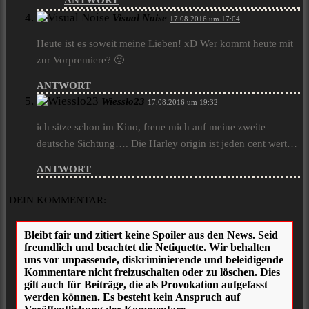
ANTWORT
Visual Noise
17.08.2016 um 17:04
Heute ist es soweit meine Lieben! xD Wer kommt heute mit
zur Vorpremiere? 🙂
ANTWORT
Wiesslo23
17.08.2016 um 19:32
ich sitze schon im Kino, freue mich auf meine zweite
deutsche Sichtung…. Die Harley origin ist jeden cent wert…
ANTWORT
DEIN KOMMENTAR: