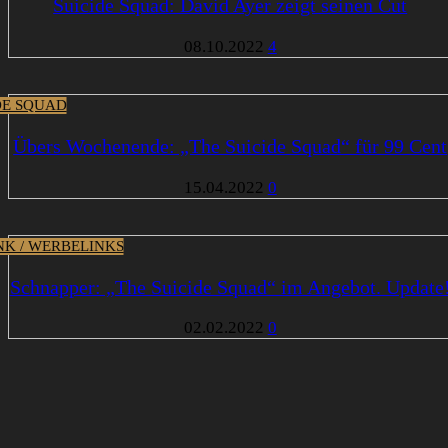
Suicide Squad: David Ayer zeigt seinen Cut
08.10.2022
4
DE SQUAD
Übers Wochenende: „The Suicide Squad“ für 99 Cent
15.04.2022
0
INK / WERBELINKS
Schnapper: „The Suicide Squad“ im Angebot. Update
02.02.2022
0