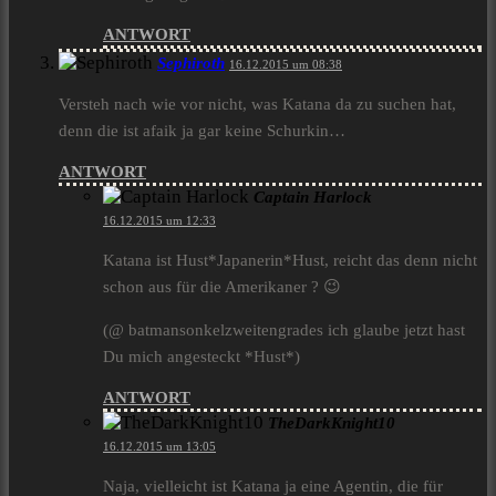
ANTWORT
Sephiroth
16.12.2015 um 08:38
Versteh nach wie vor nicht, was Katana da zu suchen hat,
denn die ist afaik ja gar keine Schurkin…
ANTWORT
Captain Harlock
16.12.2015 um 12:33
Katana ist Hust*Japanerin*Hust, reicht das denn nicht
schon aus für die Amerikaner ? 😉
(@ batmansonkelzweitengrades ich glaube jetzt hast
Du mich angesteckt *Hust*)
ANTWORT
TheDarkKnight10
16.12.2015 um 13:05
Naja, vielleicht ist Katana ja eine Agentin, die für