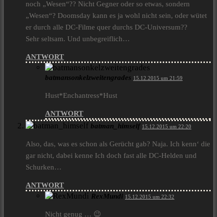
noch „Wesen“?? Nicht Gegner oder so etwas, sondern
„Wesen“? Doomsday kann es ja wohl nicht sein, oder wütet
er durch alle DC-Filme quer durchs DC-Universum??
Sehr seltsam. Und unbegreiflich…
ANTWORT
batmansonkelzweitengrades
15.12.2015 um 21:59
Hust*Enchantress*Hust
ANTWORT
batman_himself
15.12.2015 um 22:20
Also, das, was es schon als Gerücht gab? Naja. Ich kenn‘ die
gar nicht, dabei kenne Ich doch fast alle DC-Helden und
Schurken…
ANTWORT
RexMundi
15.12.2015 um 22:32
Nicht genug … 😉