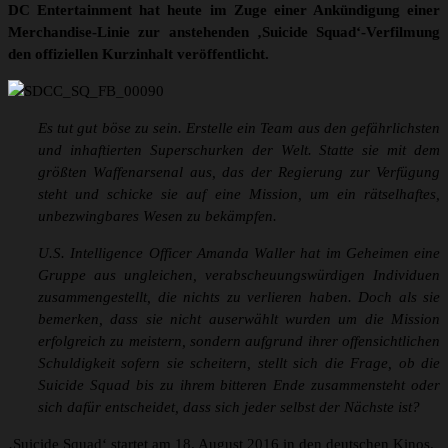
DC Entertainment hat heute im Zuge einer Ankündigung einer
Merchandise-Linie zur anstehenden ‚Suicide Squad‘-Verfilmung
den offiziellen Kurzinhalt veröffentlicht.
Es tut gut böse zu sein. Erstelle ein Team aus den gefährlichsten
und inhaftierten Superschurken der Welt. Statte sie mit dem
größten Waffenarsenal aus, das der Regierung zur Verfügung
steht und schicke sie auf eine Mission, um ein rätselhaftes,
unbezwingbares Wesen zu bekämpfen.
U.S. Intelligence Officer Amanda Waller hat im Geheimen eine
Gruppe aus ungleichen, verabscheuungswürdigen Individuen
zusammengestellt, die nichts zu verlieren haben. Doch als sie
bemerken, dass sie nicht auserwählt wurden um die Mission
erfolgreich zu meistern, sondern aufgrund ihrer offensichtlichen
Schuldigkeit sofern sie scheitern, stellt sich die Frage, ob die
Suicide Squad bis zu ihrem bitteren Ende zusammensteht oder
sich dafür entscheidet, dass sich jeder selbst der Nächste ist?
‚Suicide Squad‘ startet am 18. August 2016 in den deutschen Kinos.