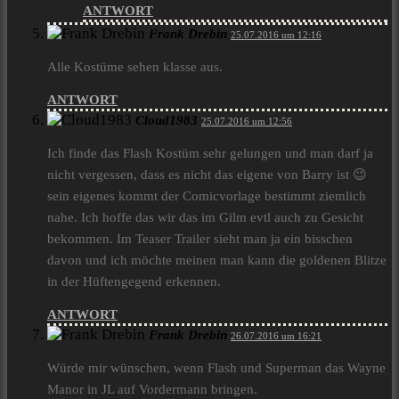
ANTWORT
Frank Drebin
25.07.2016 um 12:16
Alle Kostüme sehen klasse aus.
ANTWORT
Cloud1983
25.07.2016 um 12:56
Ich finde das Flash Kostüm sehr gelungen und man darf ja
nicht vergessen, dass es nicht das eigene von Barry ist 😉
sein eigenes kommt der Comicvorlage bestimmt ziemlich
nahe. Ich hoffe das wir das im Gilm evtl auch zu Gesicht
bekommen. Im Teaser Trailer sieht man ja ein bisschen
davon und ich möchte meinen man kann die goldenen Blitze
in der Hüftengegend erkennen.
ANTWORT
Frank Drebin
26.07.2016 um 16:21
Würde mir wünschen, wenn Flash und Superman das Wayne
Manor in JL auf Vordermann bringen.