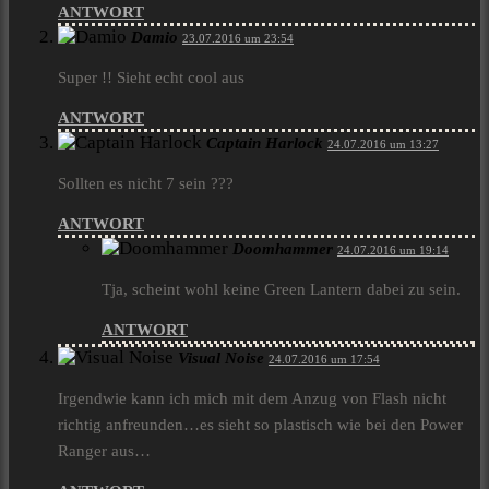
ANTWORT
Damio
23.07.2016 um 23:54
Super !! Sieht echt cool aus
ANTWORT
Captain Harlock
24.07.2016 um 13:27
Sollten es nicht 7 sein ???
ANTWORT
Doomhammer
24.07.2016 um 19:14
Tja, scheint wohl keine Green Lantern dabei zu sein.
ANTWORT
Visual Noise
24.07.2016 um 17:54
Irgendwie kann ich mich mit dem Anzug von Flash nicht
richtig anfreunden…es sieht so plastisch wie bei den Power
Ranger aus…