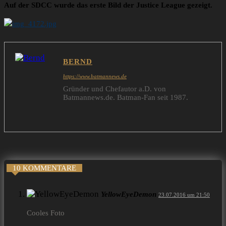
Auf der SDCC wurde das erste Bild der Justice League gezeigt.
BERND
https://www.batmannews.de
Gründer und Chefautor a.D. von
Batmannews.de. Batman-Fan seit 1987.
10 KOMMENTARE
YellowEyeDemon
23.07.2016 um 21:50
Cooles Foto