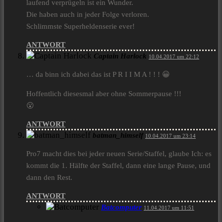
laufend verprügeln ist ein Wunder.
Die haben auch in jeder Folge verloren.
Schlimmste Superheldenserie ever!
ANTWORT
Captain Harlock
10.04.2017 um 22:12
… da binn ich dabei das ist P R I I M A ! ! ! 😀
Hoffentlich diesesmal aber ohne Sommerpause !!!
😮
ANTWORT
batman_himself
10.04.2017 um 23:14
Pro7 macht dies bei jeder neuen Serie/Staffel, glaube Ich: es
kommt die 1. Hälfte der Staffel, dann eine lange Pause, und
dann den Rest.
ANTWORT
Batcomputer
11.04.2017 um 11:51