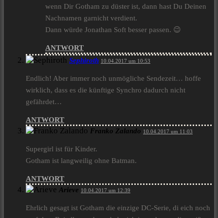
wenn Dir Gotham zu düster ist, dann hast Du Deinen
Nachnamen garnicht verdient.
Dann würde Jonathan Soft besser passen. 😉
ANTWORT
Sephiroth
10.04.2017 um 10:53
Endlich! Aber immer noch unmögliche Sendezeit… hoffe
wirklich, dass es die künftige Synchro dadurch nicht
gefährdet…
ANTWORT
Franko Zalando
10.04.2017 um 11:03
Supergirl ist für Kinder.
Gotham ist langweilig ohne Batman.
ANTWORT
Arieve
10.04.2017 um 12:39
Ehrlich gesagt ist Gotham die einzige DC-Serie, di eich noch