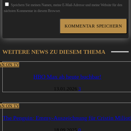
Speichern Sie meinen Namen, meine E-Mail-Adresse und meine Website für den
nächsten Kommentar in diesem Browser.
WEITERE NEWS ZU DIESEM THEMA
N ON TV
HBO Max ab heute buchbar!
13.01.2026
3
N ON TV
The Penguin: Emmy-Auszeichnung für Cristin Miliot
18.09.2025
0