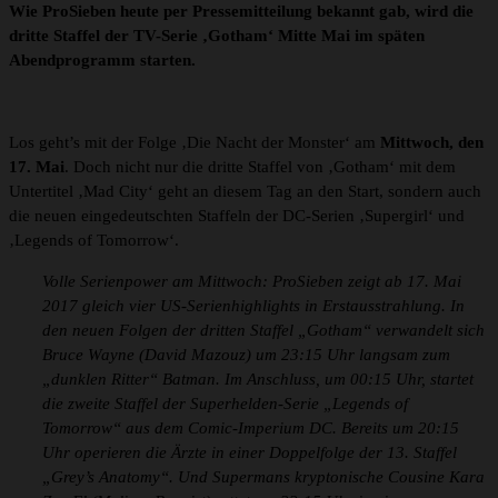
Wie ProSieben heute per Pressemitteilung bekannt gab, wird die
dritte Staffel der TV-Serie ‚Gotham‘ Mitte Mai im späten
Abendprogramm starten.
Los geht’s mit der Folge ‚Die Nacht der Monster‘ am
Mittwoch, den
17. Mai
. Doch nicht nur die dritte Staffel von ‚Gotham‘ mit dem
Untertitel ‚Mad City‘ geht an diesem Tag an den Start, sondern auch
die neuen eingedeutschten Staffeln der DC-Serien ‚Supergirl‘ und
‚Legends of Tomorrow‘.
Volle Serienpower am Mittwoch: ProSieben zeigt ab 17. Mai
2017 gleich vier US-Serienhighlights in Erstausstrahlung. In
den neuen Folgen der dritten Staffel „Gotham“ verwandelt sich
Bruce Wayne (David Mazouz) um 23:15 Uhr langsam zum
„dunklen Ritter“ Batman. Im Anschluss, um 00:15 Uhr, startet
die zweite Staffel der Superhelden-Serie „Legends of
Tomorrow“ aus dem Comic-Imperium DC. Bereits um 20:15
Uhr operieren die Ärzte in einer Doppelfolge der 13. Staffel
„Grey’s Anatomy“. Und Supermans kryptonische Cousine Kara