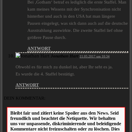
Bei ‚Gotham‘ betraf es lediglich die erste Staffel. Man
kam meines Wissens mit der Synchronisation nicht
hinterher und auch in den USA hat man längere
Pausen eingelegt, was sich dann auch auf die deutsche
Ausstrahlung auswirkte. Die zweite Staffel lief ohne
größere Pause durch.
ANTWORT
Jonathan Hart
11.05.2017 um 10:34
Obwohl es für mich zu dunkel ist, aber Ihr seht es ja.
Es wurde die 4. Staffel bestätigt.
ANTWORT
DEIN KOMMENTAR: