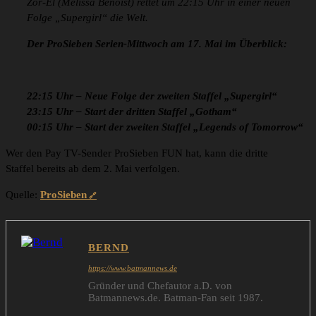
Zor-El (Melissa Benoist) rettet um 22:15 Uhr in einer neuen
Folge „Supergirl“ die Welt.
Der ProSieben Serien-Mittwoch am 17. Mai im Überblick:
22:15 Uhr – Neue Folge der zweiten Staffel „Supergirl“
23:15 Uhr – Start der dritten Staffel „Gotham“
00:15 Uhr – Start der zweiten Staffel „Legends of Tomorrow“
Wer den Pay TV-Sender ProSieben FUN hat, kann die dritte
Staffel bereits ab dem 2. Mai verfolgen.
Quelle:
ProSieben
BERND
https://www.batmannews.de
Gründer und Chefautor a.D. von
Batmannews.de. Batman-Fan seit 1987.