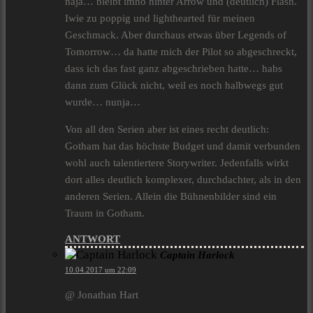
naja… bleibt imho hinter Arrow und (deutlich) Flash.
Iwie zu poppig und lighthearted für meinen
Geschmack. Aber durchaus etwas über Legends of
Tomorrow… da hatte mich der Pilot so abgeschreckt,
dass ich das fast ganz abgeschrieben hatte… habs
dann zum Glück nicht, weil es noch halbwegs gut
wurde… nunja…
Von all den Serien aber ist eines recht deutlich:
Gotham hat das höchste Budget und damit verbunden
wohl auch talentiertere Storywriter. Jedenfalls wirkt
dort alles deutlich komplexer, durchdachter, als in den
anderen Serien. Allein die Bühnenbilder sind ein
Traum in Gotham.
ANTWORT
Captain Harlock
10.04.2017 um 22:09
@ Jonathan Hart