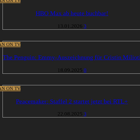
N ON TV
HBO Max ab heute buchbar!
13.01.2026
3
N ON TV
The Penguin: Emmy-Auszeichnung für Cristin Miliot
18.09.2025
0
N ON TV
Peacemaker: Staffel 2 startet jetzt bei RTL+
22.08.2025
3