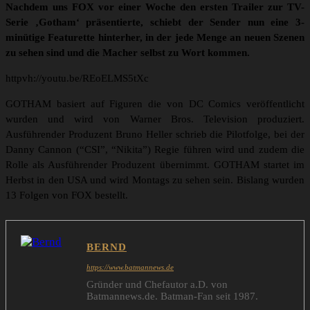
Nachdem uns FOX vor einer Woche den ersten Trailer zur TV-
Serie ‚Gotham‘ präsentierte, schiebt der Sender nun eine 3-
minütige Featurette hinterher, in der jede Menge an neuen Szenen
zu sehen sind und die Macher selbst zu Wort kommen.
httpvh://youtu.be/REoELMS5tXc
GOTHAM basiert auf Figuren die von DC Comics veröffentlicht
wurden und wird von Warner Bros. Television produziert.
Ausführender Produzent Bruno Heller schrieb die Pilotfolge, bei der
Danny Cannon (“CSI”, “Nikita”) Regie führen wird und zudem die
Rolle als Ausführender Produzent übernimmt. GOTHAM startet im
Herbst in den USA und wird Montags zu sehen sein. Bislang wurden
13 Folgen von FOX bestellt.
BERND
https://www.batmannews.de
Gründer und Chefautor a.D. von
Batmannews.de. Batman-Fan seit 1987.