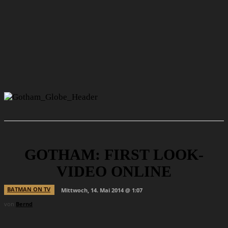
GOTHAM: FIRST LOOK-
VIDEO ONLINE
BATMAN ON TV
Mittwoch, 14. Mai 2014 @ 1:07
von
Bernd