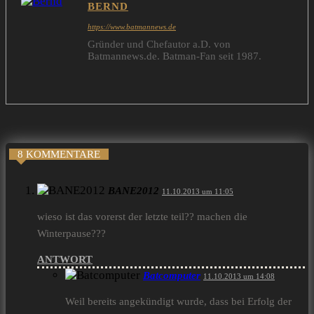
BERND
https://www.batmannews.de
Gründer und Chefautor a.D. von
Batmannews.de. Batman-Fan seit 1987.
8 KOMMENTARE
BANE2012
11.10.2013 um 11:05
wieso ist das vorerst der letzte teil?? machen die
Winterpause???
ANTWORT
Batcomputer
11.10.2013 um 14:08
Weil bereits angekündigt wurde, dass bei Erfolg der