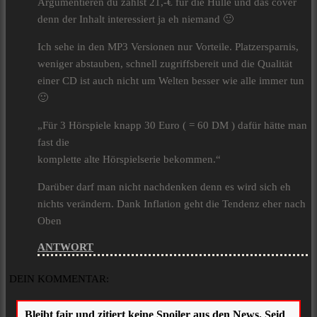
Argumentieren du zahlst 21,-€ für die Hülle und das cover
denn der Inhalt interessiert ja eh niemand 🙂
Ich sehe in den MP3 Versionen nur Vorteile. Platzersparnis,
weniger abstauben, schnell zugriffsbereit und die Qualität
einer CD ist auch nicht um Welten besser wie alle immer tun
🙂
„Für 3 Hörspiele knapp 30 Euro ( = 60 DM ) dafür hätte man
fast die
komplette alte Hörspielserie bekommen.“
Darüber darf man nicht nachdenken denn es wird sich eh
nichts verändern. Dank Inflation geht die Tendenz eher nach
Oben
ANTWORT
DEIN KOMMENTAR: