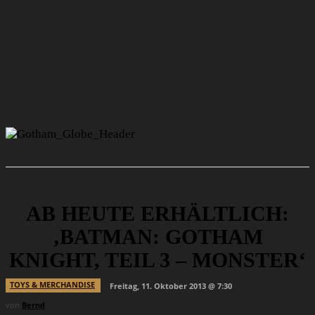
AB HEUTE ERHÄLTLICH:
‚BATMAN: GOTHAM
KNIGHT, TEIL 3 – MONSTER‘
TOYS & MERCHANDISE
Freitag, 11. Oktober 2013 @ 7:30
von
Bernd