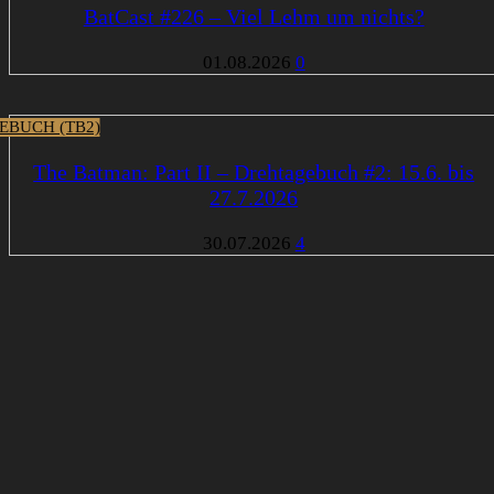
BatCast #226 – Viel Lehm um nichts?
01.08.2026
0
EBUCH (TB2)
The Batman: Part II – Drehtagebuch #2: 15.6. bis
27.7.2026
30.07.2026
4