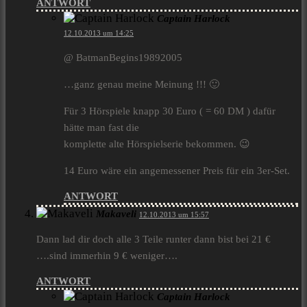
ANTWORT
Captain Harlock
12.10.2013 um 14:25
@ BatmanBegins19892005
…ganz genau meine Meinung !!! 🙂
Für 3 Hörspiele knapp 30 Euro ( = 60 DM ) dafür
hätte man fast die
komplette alte Hörspielserie bekommen. 😉
14 Euro wäre ein angemessener Preis für ein 3er-Set.
ANTWORT
Makaveli
12.10.2013 um 15:57
Dann lad dir doch alle 3 Teile runter dann bist bei 21 €
….sind immerhin 9 € weniger….
ANTWORT
Captain Harlock