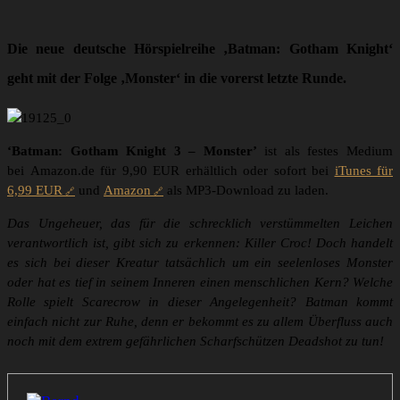
Die neue deutsche Hörspielreihe ‚Batman: Gotham Knight‘
geht mit der Folge ‚Monster‘ in die vorerst letzte Runde.
‘Batman: Gotham Knight 3 – Monster’
ist als festes Medium
bei Amazon.de für 9,90 EUR erhältlich oder sofort bei
iTunes für
6,99 EUR
und
Amazon
als MP3-Download zu laden.
Das Ungeheuer, das für die schrecklich verstümmelten Leichen
verantwortlich ist, gibt sich zu erkennen: Killer Croc! Doch handelt
es sich bei dieser Kreatur tatsächlich um ein seelenloses Monster
oder hat es tief in seinem Inneren einen menschlichen Kern? Welche
Rolle spielt Scarecrow in dieser Angelegenheit? Batman kommt
einfach nicht zur Ruhe, denn er bekommt es zu allem Überfluss auch
noch mit dem extrem gefährlichen Scharfschützen Deadshot zu tun!