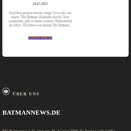
20.05.2021
Nachdem gestern bereits einige Artworks aus
einem 'The Batman'-Kalender durchs Netz
wanderten, gibt es heute weiteres Bildmaterial
zu sehen. Da hätten wir einmal The Batman...
WEITERLESEN
ÜBER UNS
BATMANNEWS.DE