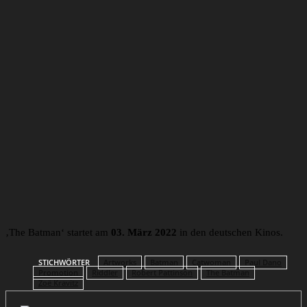
Sieh dir diesen Beitrag auf Instagram an
Ein Beitrag geteilt von LET’S TALK DC (@lets_talk_dc)
‚The Batman‘ startet am
03. März 2022
in den deutschen Kinos.
STICHWÖRTER
Artworks
Batman
Catwoman
Paul Dano
Promotion
Riddler
Robert Pattinson
The Batman
Zoë Kravitz