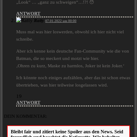
„Look“ … „ganz zu schweigen“…!?! 😯
ANTWORT
Ratty
07.01.2022 um 00:00
Muss mal was hier loswerden, obwohl ich hier nicht viel
schreibe.
Aber ich kenne kein deutsche Fan-Community wie die von
Batman, die so meckert und motzt wie hier.
‚Ohren zu kurz, Maske zu harmlos, Joker ist kein Joker.‘
Ich könnte noch einiges aufzählen, aber das ist schon etwas
übertrieben, was hier teilweise losgelassen wird.
19
ANTWORT
DEIN KOMMENTAR: