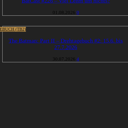
BatCast #226 – Viel Lehm um nichts?
01.08.2026
0
EBUCH (TB2)
The Batman: Part II – Drehtagebuch #2: 15.6. bis
27.7.2026
30.07.2026
4