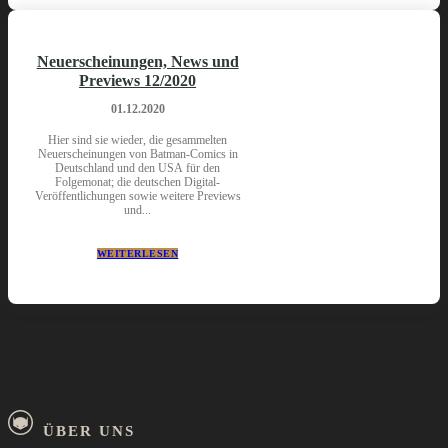
Neuerscheinungen, News und
Previews 12/2020
01.12.2020
Hier sind sie wieder, die gesammelten
Neuerscheinungen von Batman-Comics in
Deutschland und den USA für den
Folgemonat; die deutschen Digital-
Veröffentlichungen sowie weitere Previews
und...
WEITERLESEN
ÜBER UNS