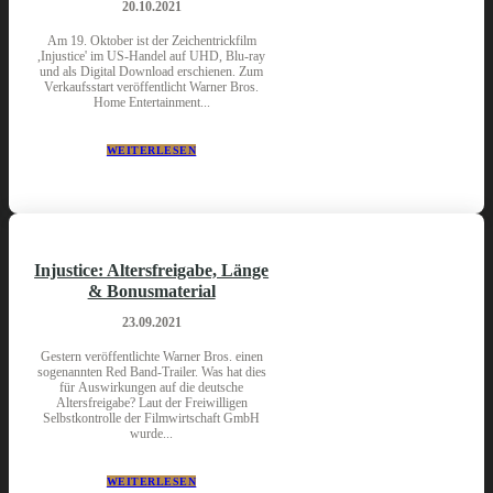
20.10.2021
Am 19. Oktober ist der Zeichentrickfilm
,Injustice' im US-Handel auf UHD, Blu-ray
und als Digital Download erschienen. Zum
Verkaufsstart veröffentlicht Warner Bros.
Home Entertainment...
WEITERLESEN
Injustice: Altersfreigabe, Länge
& Bonusmaterial
23.09.2021
Gestern veröffentlichte Warner Bros. einen
sogenannten Red Band-Trailer. Was hat dies
für Auswirkungen auf die deutsche
Altersfreigabe? Laut der Freiwilligen
Selbstkontrolle der Filmwirtschaft GmbH
wurde...
WEITERLESEN