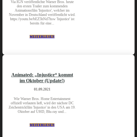
Via IGN veröffentlichte Warner Bros. heute
den ersten Trailer zum kommenden
Animationsfilm 'Injustice', welcher im
November in Deutschland veröffentlicht wird.
https://youtu.be/bEZ5hNd7hsw 'Injustice' ist
bereits für eine...
WEITERLESEN
Animated: „Injustice“ kommt
im Oktober (Update!)
01.09.2021
Wie Warner Bros. Home Entertainment
offiziell verlauten ließ, wird der nächste DC
Zeichentrickfilm 'Injustice' in den USA am 19.
Oktober auf UHD, Blu-ray und...
WEITERLESEN