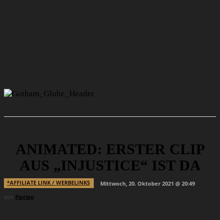
ANIMATED: ERSTER CLIP
AUS „INJUSTICE“ IST DA
*AFFILIATE LINK / WERBELINKS
Mittwoch, 20. Oktober 2021 @ 20:49
von
Florian