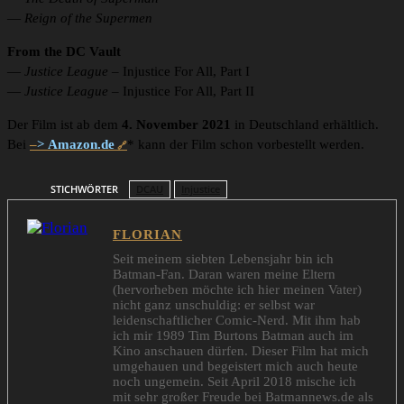
—
Reign of the Supermen
From the DC Vault
—
Justice League
– Injustice For All, Part I
—
Justice League
– Injustice For All, Part II
Der Film ist ab dem
4. November 2021
in Deutschland erhältlich.
Bei
–
> Amazon.de
* kann der Film schon vorbestellt werden.
STICHWÖRTER
DCAU
Injustice
FLORIAN
Seit meinem siebten Lebensjahr bin ich
Batman-Fan. Daran waren meine Eltern
(hervorheben möchte ich hier meinen Vater)
nicht ganz unschuldig: er selbst war
leidenschaftlicher Comic-Nerd. Mit ihm hab
ich mir 1989 Tim Burtons Batman auch im
Kino anschauen dürfen. Dieser Film hat mich
umgehauen und begeistert mich auch heute
noch ungemein. Seit April 2018 mische ich
mit sehr großer Freude bei Batmannews.de als