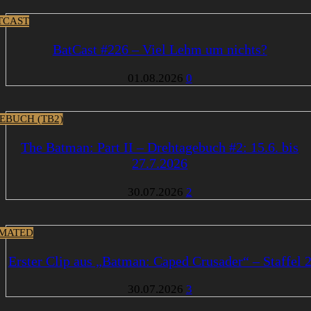
TCAST
BatCast #226 – Viel Lehm um nichts?
01.08.2026
0
EBUCH (TB2)
The Batman: Part II – Drehtagebuch #2: 15.6. bis
27.7.2026
30.07.2026
2
MATED
Erster Clip aus „Batman: Caped Crusader“ – Staffel 
30.07.2026
3